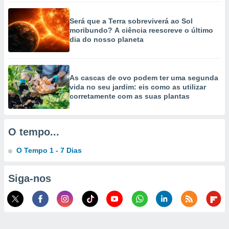
selecionar
Será que a Terra sobreviverá ao Sol
a, criar
moribundo? A ciência reescreve o último
personalizar
dia do nosso planeta
tilizar
selecionar
dos, medir
As cascas de ovo podem ter uma segunda
nho da
vida no seu jardim: eis como as utilizar
, medir o
corretamente com as suas plantas
o dos
r os
O tempo...
ravés de
s ou
O Tempo 1 - 7 Dias
s de dados
es fontes,
 e melhorar
Siga-nos
ilizar dados
ara
conteúdos.
ção