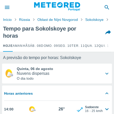
de
Início
Rússia
Oblast de Níjni Novgorod
Sokolskoye
P
 da
empo.pt) foi
Tempo para Sokolskoye por
or
horas
is para
e as
 fornecidas
HOJE
AMANHÃ
SÁB. 08
DOMO. 09
SEG. 10
TER. 11
QUA. 12
QUI. 13
S
 qualidade.
r a este
A previsão do tempo por horas: Sokolskoye
s das
opções:
Quinta, 06 de agosto
Nuvens dispersas
ookies e
O dia todo
 forma
e digital
Horas anteriores
da,
m
 recolhidas
Sudoeste
26°
14:00
cookies ou
16
-
25
km/h