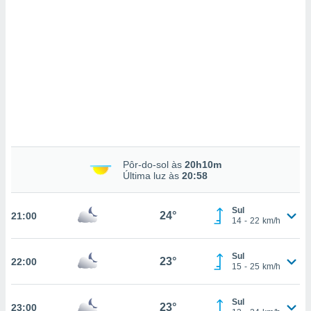
ados com
esmo. Pode
ais
s na nossa
 Cookies
e
u
nto a
omento,
 botão
de cookies
na parte
nossa
.
Pôr-do-sol às
20h10m
Última luz às
20:58
IVAMENTE,
Sul
24°
21:00
14
-
22
km/h
as
tes a
Sul
23°
22:00
15
-
25
km/h
tar a
de cookies,
uar a
Sul
23°
23:00