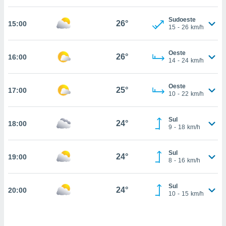
, permite-
Sudoeste
ar a nossa
26°
15:00
15
-
26
km/h
ara
ACEITAR
 fornecer-
E
os de alta
Oeste
CONTINUAR
26°
16:00
sem
14
-
24
km/h
sto.
CONFIGURAÇÕES
o botão
Oeste
25°
17:00
10
-
22
km/h
ontinuar",
r ao
itando a
Sul
24°
18:00
de todos os
9
-
18
km/h
óprios ou
parceiros,
rmitem
Sul
24°
19:00
8
-
16
km/h
lisar o
nto no
em como
Sul
24°
20:00
 um perfil
10
-
15
km/h
para lhe
licidade e