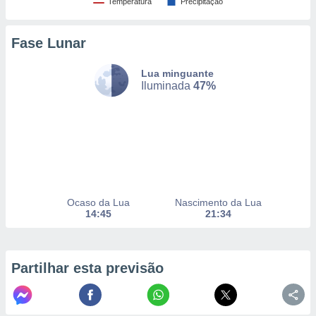
Temperatura
Precipitação
Fase Lunar
nto, nós e
arceiros
cookies,
Lua minguante
ores únicos
Iluminada
47%
ias
s para
 aceder e
dados
ais como a
 este sitio
eços IP e
ores de
Ocaso da Lua
Nascimento da Lua
possível
14:45
21:34
es possam
os seus
oais com
Partilhar esta previsão
nteresse
o qual se
ara tal,
 o seu