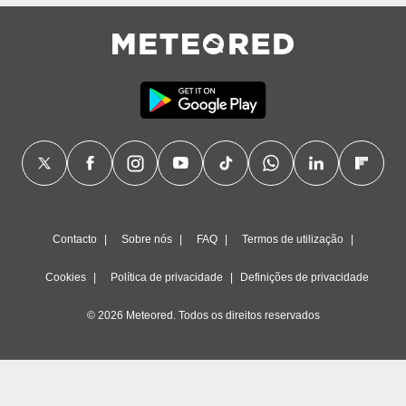
ão através
de
,
 e
dos,
publicidade
s, estudos
a e
mento de
ossos 1199
Contacto
Sobre nós
FAQ
Termos de utilização
eiros
Cookies
Política de privacidade
Definições de privacidade
© 2026 Meteored. Todos os direitos reservados