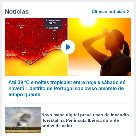
to ou opor-
essamento
Notícias
Últimas notícias
m qualquer
ando em “
 ou na
 Cookies
te.
 nossos
s o
o de
Até 39 ºC e noites tropicais: entre hoje e sábado só
haverá 1 distrito de Portugal sob aviso amarelo de
e/ou aceder
tempo quente
ões num
utilizar
ados para
Novo mapa digital prevê risco de incêndio
publicidade,
florestal na Península Ibérica durante
 para
ondas de calor
a, utilizar