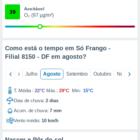
conteúdos.
Aceitável
39
O₃ (97 µg/m³)
ção
ão através
de
,
 e
Como está o tempo em Só Frango -
Filial 8150 - DF em
agosto
?
dos,
publicidade
s, estudos
o
Junho
Julho
Agosto
Setembro
Outubro
Novembro
a e
mento de
T. Média :
22°C
Máx.:
29°C
Min:
15°C
ossos 1199
Dias de chuva:
2
dias
eiros
Acum. de chuva:
7 mm
Vento médio:
10 km/h
Nascer e Pôr do sol