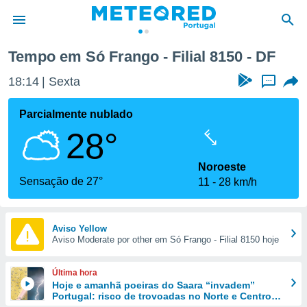
Tempo em Só Frango - Filial 8150 - DF
de
18:14
Sexta
...
 da
empo.pt) foi
Parcialmente nublado
or
28°
is para
e as
 fornecidas
Noroeste
 qualidade.
Sensação de 27°
11
28 km/h
r a este
s das
opções:
Aviso Yellow
Aviso Moderate por other em Só Frango - Filial 8150 hoje
ookies e
 forma
Última hora
e digital
Hoje e amanhã poeiras do Saara “invadem”
Portugal: risco de trovoadas no Norte e Centro
da,