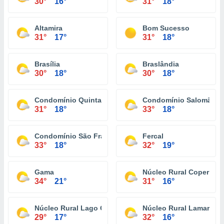
30°
16°
31°
18°
Altamira
Bom Sucesso
31°
17°
31°
18°
Brasília
Braslândia
30°
18°
30°
18°
Condomínio Quintas Do Amarante
Condomínio Salomão El
31°
18°
33°
18°
Condomínio São Francisco
Fercal
33°
18°
32°
19°
Gama
Núcleo Rural Coperbrás
34°
21°
31°
16°
Núcleo Rural Lago Oeste
Núcleo Rural Lamarão
29°
17°
32°
16°