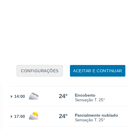
15°
Nuvens dispersas
02:00
Sensação T.
15°
14°
Nuvens dispersas
05:00
Sensação T.
14°
18°
Nuvens dispersas
08:00
Sensação T.
18°
CONFIGURAÇÕES
ACEITAR E CONTINUAR
23°
Parcialmente nublado
11:00
Sensação T.
25°
24°
Encoberto
14:00
Sensação T.
25°
24°
Parcialmente nublado
17:00
Sensação T.
25°