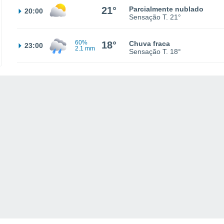
21°
Parcialmente nublado
20:00
Sensação T.
21°
60%
18°
Chuva fraca
23:00
2.1 mm
Sensação T.
18°