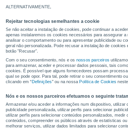
Gráfico do tempo por horas em S
ALTERNATIVAMENTE,
SÍMBOLO
TEMPERATURA
Rejeitar tecnologias semelhantes a cookie
Se não aceitar a instalação de cookies, pode continuar a acede
00
03
06
09
12
15
18
21
00
03
06
09
apenas instalaremos os cookies necessários para assegurar a 
analisar o comportamento ou para apresentar publicidade ou co
geral não personalizada. Pode recusar a instalação de cookies 
botão "Recusar".
Com o seu consentimento, nós e os
nossos parceiros
utilizamo
23°
23°
para armazenar, aceder e processar dados pessoais, tais como a
21°
cookies. É possível que alguns fornecedores possam processa
qual se pode opor. Para tal, pode retirar o seu consentimento 
19°
18°
18°
clicando em “
Definições
” ou na nossa
Política de Cookies
neste
17°
16°
16°
14°
Nós e os nossos parceiros efetuamos o seguinte trata
13°
Armazenar e/ou aceder a informações num dispositivo, utilizar da
publicidade personalizada, utilizar perfis para selecionar public
utilizar perfis para selecionar conteúdos personalizados, med
conteúdos, compreender os públicos através de estatísticas ou
melhorar serviços, utilizar dados limitados para selecionar cont