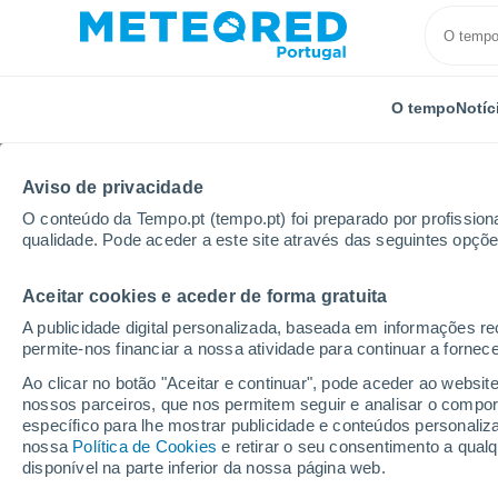
O tempo
Notíc
Aviso de privacidade
O conteúdo da Tempo.pt (tempo.pt) foi preparado por profissiona
qualidade. Pode aceder a este site através das seguintes opçõe
Aceitar cookies e aceder de forma gratuita
Início
Rússia
Oblast de Tula
Skuratovsky
Po
A publicidade digital personalizada, baseada em informações r
permite-nos financiar a nossa atividade para continuar a fornec
Tempo para Skuratovs
Ao clicar no botão "Aceitar e continuar", pode aceder ao websit
nossos parceiros, que nos permitem seguir e analisar o compo
específico para lhe mostrar publicidade e conteúdos persona
O Tempo 1 - 7 Dias
Por horas
nossa
Política de Cookies
e retirar o seu consentimento a qua
disponível na parte inferior da nossa página web.