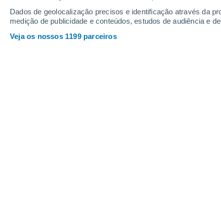
Domingo
9
Segunda
10
Dados de geolocalização precisos e identificação através da pr
medição de publicidade e conteúdos, estudos de audiência e d
Veja os nossos 1199 parceiros
A previsão do tempo por horas: Sku
DOMINGO, 09 DE AGOSTO
O dia todo
Nuvens dispersas
Nascer do sol às
04h56m
Pôr-do-sol às
20h12m
Primeira luz às
04:13
Última luz às
20:55
Fase Lunar