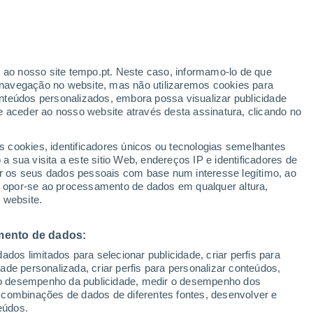
kuratovsky
VENTO
PRECIPITAÇÃO
r ao nosso site tempo.pt. Neste caso, informamo-lo de que
12
15
18
21
00
03
06
09
12
15
18
21
00
navegação no website, mas não utilizaremos cookies para
nteúdos personalizados, embora possa visualizar publicidade
e aceder ao nosso website através desta assinatura, clicando no
24°
24°
s cookies, identificadores únicos ou tecnologias semelhantes
23°
22°
 sua visita a este sitio Web, endereços IP e identificadores de
22°
21°
r os seus dados pessoais com base num interesse legítimo, ao
21°
ou opor-se ao processamento de dados em qualquer altura,
19°
18°
18°
 website.
16°
15°
14°
mento de dados:
dos limitados para selecionar publicidade, criar perfis para
idade personalizada, criar perfis para personalizar conteúdos,
2.1
ir o desempenho da publicidade, medir o desempenho dos
 combinações de dados de diferentes fontes, desenvolver e
eúdos.