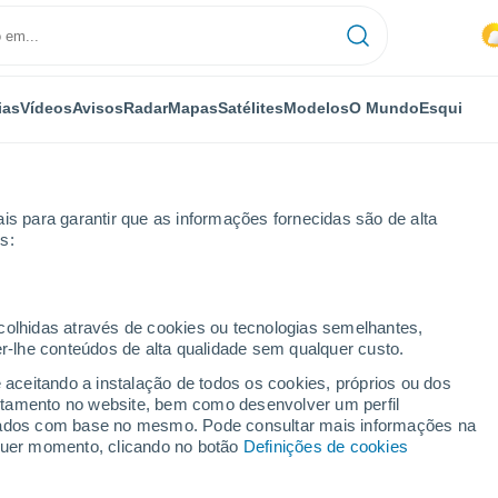
ias
Vídeos
Avisos
Radar
Mapas
Satélites
Modelos
O Mundo
Esqui
is para garantir que as informações fornecidas são de alta
s:
r horas
ecolhidas através de cookies ou tecnologias semelhantes,
er-lhe conteúdos de alta qualidade sem qualquer custo.
ky por horas
e aceitando a instalação de todos os cookies, próprios ou dos
rtamento no website, bem como desenvolver um perfil
lizados com base no mesmo. Pode consultar mais informações na
lquer momento, clicando no botão
Definições de cookies