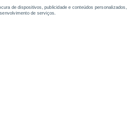
Terça
11
ocura de dispositivos, publicidade e conteúdos personalizados,
esenvolvimento de serviços.
ratovsky
18°
Parcialmente nublado
02:00
Sensação T.
18°
16°
Nuvens dispersas
05:00
Sensação T.
16°
18°
Nuvens dispersas
08:00
Sensação T.
18°
21°
Nuvens dispersas
11:00
Sensação T.
21°