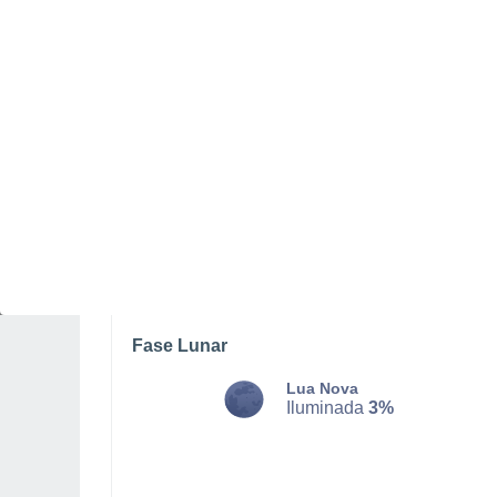
TERÇA, 11 DE AGOSTO
Pela noite
Chuva fraca com céu
parcialmente nublado
Nascer do sol às
04h59m
Pôr-do-sol às
20h08m
Primeira luz às
04:17
Última luz às
20:50
Fase Lunar
Lua Nova
Iluminada
3%