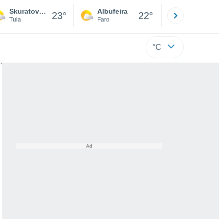
Skuratovsky
Albufeira
Lisboa
23°
22°
Tula
Faro
Lisboa
°C