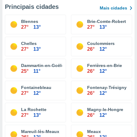
Principais cidades
Mais cidades
Blennes
Brie-Comte-Robert
27°
13°
27°
13°
Chelles
Coulommiers
27°
13°
26°
12°
Dammartin-en-Goële
Ferrières-en-Brie
25°
11°
26°
12°
Fontainebleau
Fontenay-Trésigny
27°
12°
26°
12°
La Rochette
Magny-le-Hongre
27°
13°
26°
12°
Mareuil-lès-Meaux
Meaux