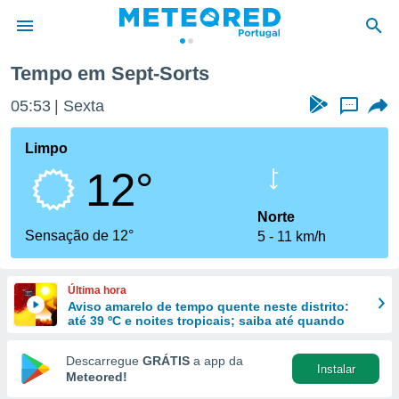
Tempo em Sept-Sorts
de
05:53
Sexta
...
 da
empo.pt) foi
Limpo
or
12°
is para
e as
 fornecidas
Norte
 qualidade.
Sensação de 12°
5
11 km/h
r a este
s das
opções:
Última hora
Aviso amarelo de tempo quente neste distrito:
ookies e
até 39 ºC e noites tropicais; saiba até quando
 forma
Descarregue
GRÁTIS
a app da
Instalar
e digital
Meteored!
da,