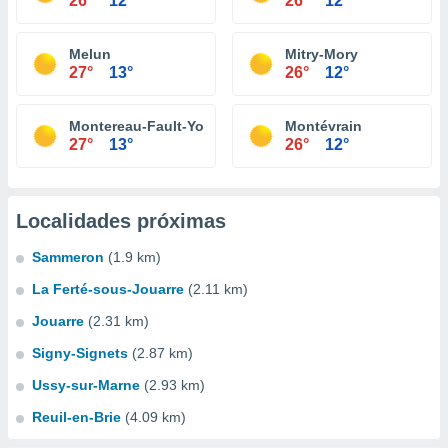
26°
12°
26°
12°
Melun
Mitry-Mory
27°
13°
26°
12°
Montereau-Fault-Yonne
Montévrain
27°
13°
26°
12°
Localidades próximas
Sammeron
(1.9 km)
La Ferté-sous-Jouarre
(2.11 km)
Jouarre
(2.31 km)
Signy-Signets
(2.87 km)
Ussy-sur-Marne
(2.93 km)
Reuil-en-Brie
(4.09 km)