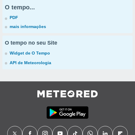
O tempo...
PDF
mais informações
O tempo no seu Site
Widget de O Tempo
API de Meteorologia