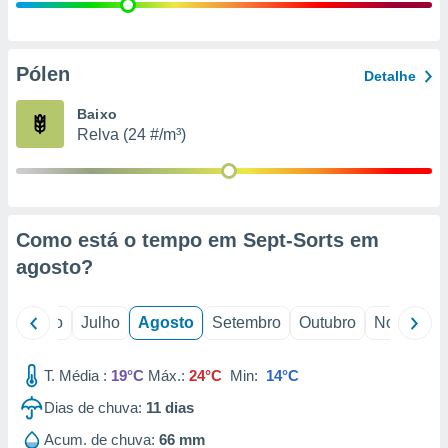
conteúdos.
ção
Pólen
Detalhe
ão através
de
Baixo
,
Relva (24 #/m³)
 e
dos,
publicidade
s, estudos
Como está o tempo em Sept-Sorts em
a e
mento de
agosto
?
ossos 1199
o
Junho
Julho
Agosto
Setembro
Outubro
Novembro
eiros
T. Média :
19°C
Máx.:
24°C
Min:
14°C
Dias de chuva:
11
dias
Acum. de chuva:
66 mm