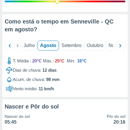
conteúdos.
ção
Como está o tempo em Senneville - QC
ão através
em
agosto
?
de
,
 e
o
Junho
Julho
Agosto
Setembro
Outubro
Novembro
dos,
publicidade
T. Média :
20°C
Máx.:
25°C
Min:
16°C
s, estudos
Dias de chuva:
12
dias
a e
mento de
Acum. de chuva:
98 mm
Vento médio:
11 km/h
ossos 1199
eiros
Nascer e Pôr do sol
Nascer do sol
Pôr do sol
05:45
20:16