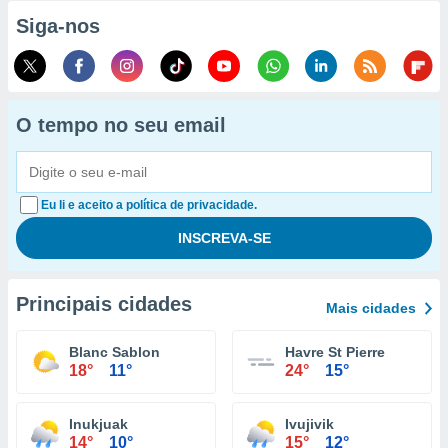
Siga-nos
O tempo no seu email
Eu li e aceito a política de privacidade.
Principais cidades
Mais cidades
Blanc Sablon
Havre St Pierre
18°
11°
24°
15°
Inukjuak
Ivujivik
14°
10°
15°
12°