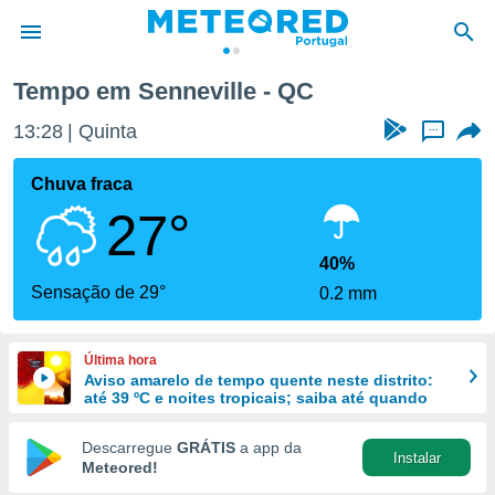
Tempo em Senneville - QC
de
13:28
Quinta
...
 da
empo.pt) foi
Chuva fraca
or
27°
is para
e as
 fornecidas
40%
 qualidade.
Sensação de 29°
0.2 mm
r a este
s das
opções:
Última hora
Aviso amarelo de tempo quente neste distrito:
ookies e
até 39 ºC e noites tropicais; saiba até quando
 forma
Descarregue
GRÁTIS
a app da
Instalar
e digital
Meteored!
da,