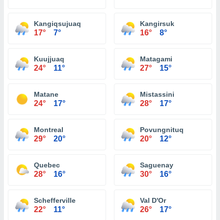
Kangiqsujuaq
Kangirsuk
17°
7°
16°
8°
Kuujjuaq
Matagami
24°
11°
27°
15°
Matane
Mistassini
24°
17°
28°
17°
Montreal
Povungnituq
29°
20°
20°
12°
Quebec
Saguenay
28°
16°
30°
16°
Schefferville
Val D'Or
22°
11°
26°
17°