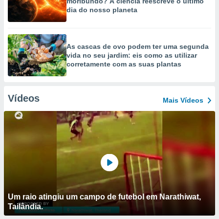
moribundo? A ciência reescreve o último
dia do nosso planeta
As cascas de ovo podem ter uma segunda
vida no seu jardim: eis como as utilizar
corretamente com as suas plantas
Vídeos
Mais Vídeos
Um raio atingiu um campo de futebol em Narathiwat,
Tailândia.