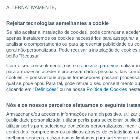
Gráfico do tempo por horas em S
ALTERNATIVAMENTE,
SÍMBOLO
TEMPERATURA
Rejeitar tecnologias semelhantes a cookie
Se não aceitar a instalação de cookies, pode continuar a acede
00
03
06
09
12
15
18
21
00
03
06
09
apenas instalaremos os cookies necessários para assegurar a 
analisar o comportamento ou para apresentar publicidade ou co
geral não personalizada. Pode recusar a instalação de cookies 
botão "Recusar".
Com o seu consentimento, nós e os
nossos parceiros
utilizamo
para armazenar, aceder e processar dados pessoais, tais como a
25°
25°
cookies. É possível que alguns fornecedores possam processa
qual se pode opor. Para tal, pode retirar o seu consentimento 
21°
21°
clicando em “
Definições
” ou na nossa
Política de Cookies
neste
17°
17°
16°
Nós e os nossos parceiros efetuamos o seguinte trata
15°
15°
14°
14°
Armazenar e/ou aceder a informações num dispositivo, utilizar da
publicidade personalizada, utilizar perfis para selecionar public
utilizar perfis para selecionar conteúdos personalizados, med
conteúdos, compreender os públicos através de estatísticas ou
melhorar serviços, utilizar dados limitados para selecionar cont