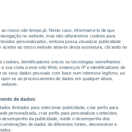
chluchsee
VENTO
PRECIPITAÇÃO
r ao nosso site tempo.pt. Neste caso, informamo-lo de que
12
15
18
21
00
03
06
09
12
15
18
21
00
navegação no website, mas não utilizaremos cookies para
nteúdos personalizados, embora possa visualizar publicidade
e aceder ao nosso website através desta assinatura, clicando no
30°
29°
s cookies, identificadores únicos ou tecnologias semelhantes
27°
27°
26°
 sua visita a este sitio Web, endereços IP e identificadores de
24°
r os seus dados pessoais com base num interesse legítimo, ao
23°
22°
ou opor-se ao processamento de dados em qualquer altura,
21°
 website.
20°
19°
18°
18°
mento de dados:
dos limitados para selecionar publicidade, criar perfis para
idade personalizada, criar perfis para personalizar conteúdos,
ir o desempenho da publicidade, medir o desempenho dos
 combinações de dados de diferentes fontes, desenvolver e
0.3
0.2
eúdos.