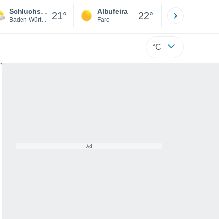
Schluchsee
Albufeira
Lisboa
21°
22°
Baden-Württemberg
Faro
Lisboa
°C