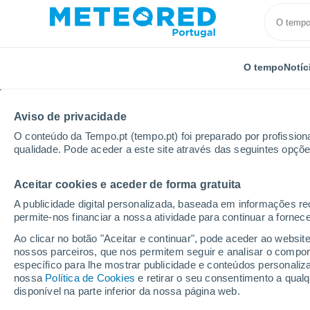
O tempo
Notíc
Aviso de privacidade
O conteúdo da Tempo.pt (tempo.pt) foi preparado por profissiona
qualidade. Pode aceder a este site através das seguintes opçõe
Aceitar cookies e aceder de forma gratuita
Início
Alemanha
Baden-Württemberg
Schluchs
A publicidade digital personalizada, baseada em informações r
permite-nos financiar a nossa atividade para continuar a fornec
Tempo para Schluchse
Ao clicar no botão "Aceitar e continuar", pode aceder ao websit
nossos parceiros, que nos permitem seguir e analisar o compo
específico para lhe mostrar publicidade e conteúdos persona
O Tempo 1 - 7 Dias
Por horas
nossa
Política de Cookies
e retirar o seu consentimento a qua
disponível na parte inferior da nossa página web.