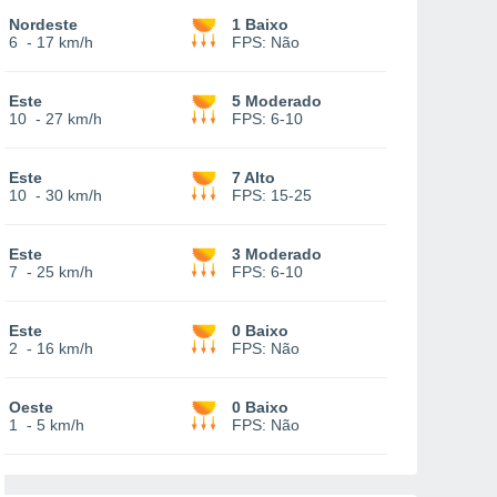
Nordeste
1 Baixo
6
-
17 km/h
FPS:
Não
Este
5 Moderado
10
-
27 km/h
FPS:
6-10
Este
7 Alto
10
-
30 km/h
FPS:
15-25
Este
3 Moderado
7
-
25 km/h
FPS:
6-10
Este
0 Baixo
2
-
16 km/h
FPS:
Não
Oeste
0 Baixo
1
-
5 km/h
FPS:
Não