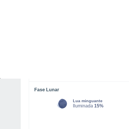
DOMINGO, 09 DE AGOSTO
Pela tarde
Trovoada com céu parcialmente
nublado
Nascer do sol às
06h14m
Pôr-do-sol às
20h50m
Primeira luz às
05:39
Última luz às
21:25
Fase Lunar
Lua minguante
Iluminada
15%