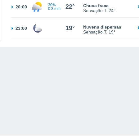
30%
22°
Chuva fraca
20:00
0.3 mm
Sensação T.
24°
19°
Nuvens dispersas
23:00
Sensação T.
19°