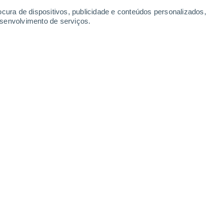
Domingo
9
ocura de dispositivos, publicidade e conteúdos personalizados,
esenvolvimento de serviços.
luchsee
15°
Parcialmente nublado
02:00
Sensação T.
15°
14°
Nuvens dispersas
05:00
Sensação T.
14°
16°
Nuvens dispersas
08:00
Sensação T.
16°
21°
Nuvens dispersas
11:00
Sensação T.
21°