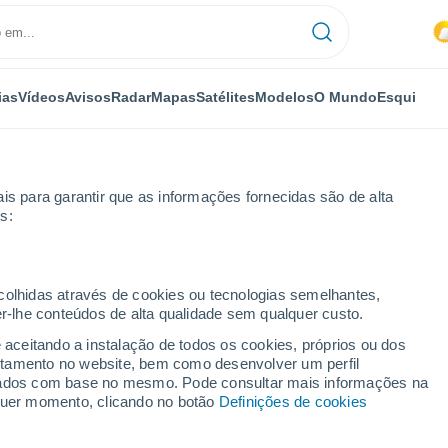
ias
Vídeos
Avisos
Radar
Mapas
Satélites
Modelos
O Mundo
Esqui
is para garantir que as informações fornecidas são de alta
s:
ee
Por horas
ecolhidas através de cookies ou tecnologias semelhantes,
er-lhe conteúdos de alta qualidade sem qualquer custo.
e por horas
e aceitando a instalação de todos os cookies, próprios ou dos
rtamento no website, bem como desenvolver um perfil
lizados com base no mesmo. Pode consultar mais informações na
lquer momento, clicando no botão
Definições de cookies