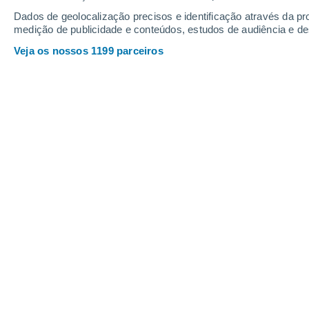
Sexta
7
Sábado
8
Dados de geolocalização precisos e identificação através da pr
medição de publicidade e conteúdos, estudos de audiência e d
Veja os nossos 1199 parceiros
A previsão do tempo por horas: Sch
SEXTA, 07 DE AGOSTO
O dia todo
Nuvens dispersas
Nascer do sol às
06h11m
Pôr-do-sol às
20h53m
Primeira luz às
05:36
Última luz às
21:28
Fase Lunar