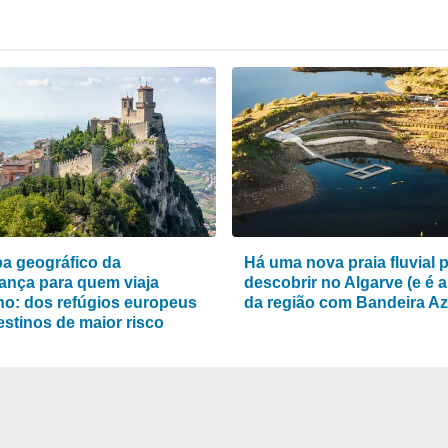
a geográfico da
Há uma nova praia fluvial 
ança para quem viaja
descobrir no Algarve (e é a
ho: dos refúgios europeus
da região com Bandeira Az
estinos de maior risco