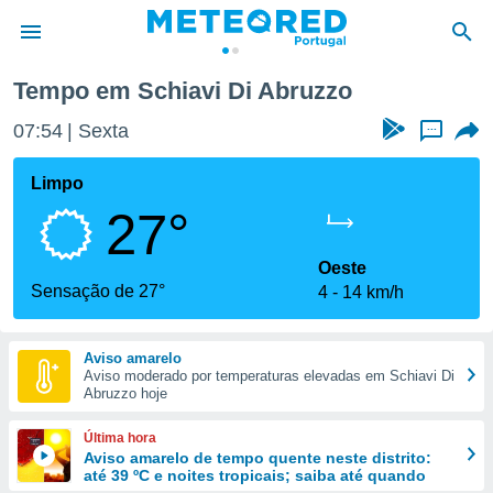
Tempo em Schiavi Di Abruzzo
de
07:54
Sexta
...
 da
empo.pt) foi
Limpo
or
27°
is para
e as
 fornecidas
Oeste
 qualidade.
Sensação de 27°
4
14 km/h
r a este
s das
opções:
Aviso amarelo
Aviso moderado por temperaturas elevadas em Schiavi Di
ookies e
Abruzzo hoje
 forma
Última hora
e digital
Aviso amarelo de tempo quente neste distrito:
até 39 ºC e noites tropicais; saiba até quando
da,