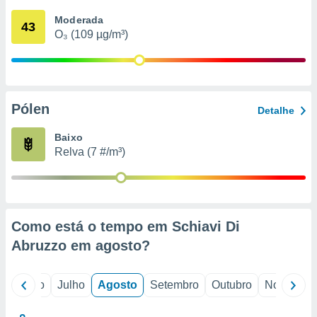
conteúdos.
Moderada
43
O₃ (109 µg/m³)
ção
ão através
de
,
 e
Pólen
Detalhe
dos,
Baixo
publicidade
Relva (7 #/m³)
s, estudos
a e
mento de
ossos 1199
Como está o tempo em Schiavi Di
eiros
Abruzzo em
agosto
?
o
Junho
Julho
Agosto
Setembro
Outubro
Novembro