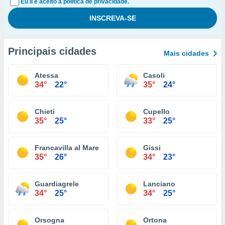
Eu li e aceito a política de privacidade.
Principais cidades
Mais cidades
Atessa
Casoli
34°
22°
35°
24°
Chieti
Cupello
35°
25°
33°
25°
Francavilla al Mare
Gissi
35°
26°
34°
23°
Guardiagrele
Lanciano
34°
25°
34°
25°
Orsogna
Ortona