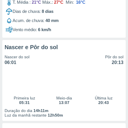
T. Média :
21°C
Máx.:
27°C
Min:
16°C
Dias de chuva:
8
dias
Acum. de chuva:
40 mm
Vento médio:
6 km/h
Nascer e Pôr do sol
Nascer do sol
Pôr do sol
06:01
20:13
Primeira luz
Meio-dia
Última luz
05:31
13:07
20:43
Duração do dia
14h11m
Luz da manhã restante
12h50m