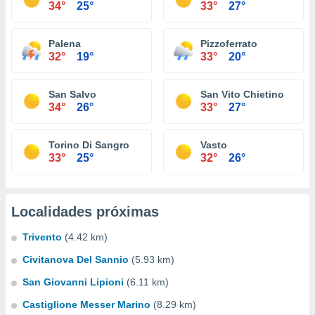
34°
25°
33°
27°
Palena
Pizzoferrato
32°
19°
33°
20°
San Salvo
San Vito Chietino
34°
26°
33°
27°
Torino Di Sangro
Vasto
33°
25°
32°
26°
Localidades próximas
Trivento
(4.42 km)
Civitanova Del Sannio
(5.93 km)
San Giovanni Lipioni
(6.11 km)
Castiglione Messer Marino
(8.29 km)