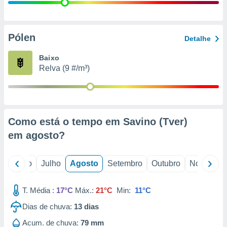
conteúdos.
ção
Pólen
Detalhe
ão através
de
Baixo
,
Relva (9 #/m³)
 e
dos,
publicidade
s, estudos
Como está o tempo em Savino (Tver)
a e
mento de
em
agosto
?
ossos 1199
o
Junho
Julho
Agosto
Setembro
Outubro
Novembro
eiros
T. Média :
17°C
Máx.:
21°C
Min:
11°C
Dias de chuva:
13
dias
Acum. de chuva:
79 mm