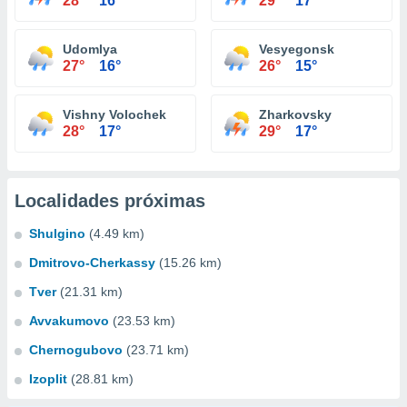
28°
16°
29°
17°
Udomlya
Vesyegonsk
27°
16°
26°
15°
Vishny Volochek
Zharkovsky
28°
17°
29°
17°
Localidades próximas
Shulgino
(4.49 km)
Dmitrovo-Cherkassy
(15.26 km)
Tver
(21.31 km)
Avvakumovo
(23.53 km)
Chernogubovo
(23.71 km)
Izoplit
(28.81 km)