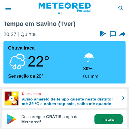
Tempo em Savino (Tver)
de
20:27
Quinta
...
 da
empo.pt) foi
Chuva fraca
or
22°
is para
e as
 fornecidas
30%
 qualidade.
Sensação de 20°
0.1 mm
r a este
s das
opções:
Última hora
Aviso amarelo de tempo quente neste distrito:
ookies e
até 39 ºC e noites tropicais; saiba até quando
 forma
Descarregue
GRÁTIS
a app da
Instalar
e digital
Meteored!
da,