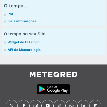
O tempo...
PDF
mais informações
O tempo no seu Site
Widget de O Tempo
API de Meteorologia