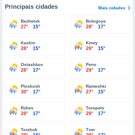
Principais cidades
Mais cidades
Bezhetsk
Bologoye
27°
15°
28°
17°
Kashin
Kimry
28°
15°
29°
15°
Ostashkov
Peno
28°
17°
29°
17°
Ploskosh
Rameshki
30°
17°
27°
15°
Rzhev
Toropets
28°
17°
29°
17°
Torzhok
Tver