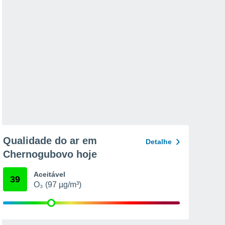
Qualidade do ar em
Detalhe
Chernogubovo hoje
Aceitável
39
O₃ (97 µg/m³)