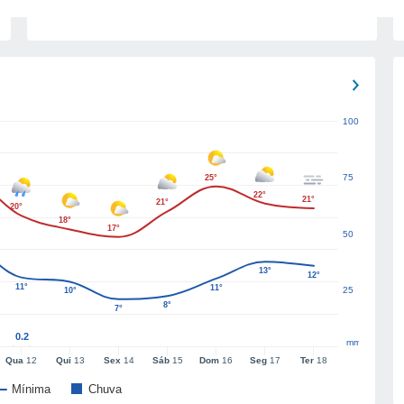
100
75
25°
22°
21°
21°
20°
18°
17°
50
13°
12°
11°
11°
25
10°
8°
7°
0.2
mm
Qua
12
Qui
13
Sex
14
Sáb
15
Dom
16
Seg
17
Ter
18
Mínima
Chuva