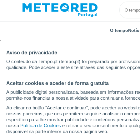
O tempo
Notíc
Aviso de privacidade
O conteúdo da Tempo.pt (tempo.pt) foi preparado por profissiona
qualidade. Pode aceder a este site através das seguintes opçõe
Aceitar cookies e aceder de forma gratuita
Início
Rússia
Oblast de Tver
Chernogubovo
A publicidade digital personalizada, baseada em informações r
permite-nos financiar a nossa atividade para continuar a fornec
Tempo em Chernogub
Ao clicar no botão "Aceitar e continuar", pode aceder ao websit
nossos parceiros, que nos permitem seguir e analisar o compo
13:51
Quinta
específico para lhe mostrar publicidade e conteúdos persona
nossa
Política de Cookies
e retirar o seu consentimento a qua
disponível na parte inferior da nossa página web.
Limpo