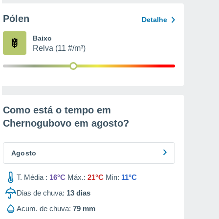
Pólen
Detalhe
Baixo
Relva (11 #/m³)
Como está o tempo em
Chernogubovo em
agosto
?
Agosto
T. Média :
16°C
Máx.:
21°C
Min:
11°C
Dias de chuva:
13
dias
Acum. de chuva:
79 mm