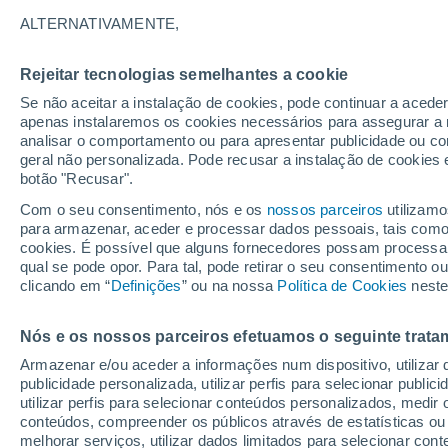
28°
ALTERNATIVAMENTE,
Rejeitar tecnologias semelhantes a cookie
Sudoeste
Se não aceitar a instalação de cookies, pode continuar a acede
Sensação de 30°
11
-
33 km
apenas instalaremos os cookies necessários para assegurar a 
analisar o comportamento ou para apresentar publicidade ou co
geral não personalizada. Pode recusar a instalação de cookies 
botão "Recusar".
Última hora
Subida das temperaturas, poeiras do Saara e
Com o seu consentimento, nós e os
nossos parceiros
utilizamo
chuva: datas e zonas mais afetadas em Portu
para armazenar, aceder e processar dados pessoais, tais como a
cookies. É possível que alguns fornecedores possam processa
O Tempo 1 - 7 Dias
Atualidade
Mapas de chuva
R
qual se pode opor. Para tal, pode retirar o seu consentimento 
clicando em “
Definições
” ou na nossa
Política de Cookies
neste
Nós e os nossos parceiros efetuamos o seguinte trata
Amanhã
Sábado
D
Hoje
Armazenar e/ou aceder a informações num dispositivo, utilizar da
7 Ago.
8 Ago.
6 Ago.
publicidade personalizada, utilizar perfis para selecionar public
utilizar perfis para selecionar conteúdos personalizados, med
conteúdos, compreender os públicos através de estatísticas ou
melhorar serviços, utilizar dados limitados para selecionar cont
80%
80%