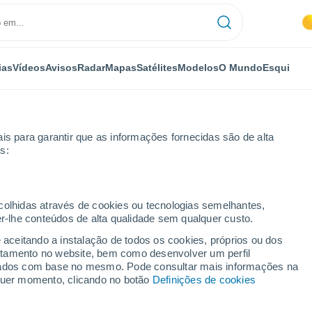
ias
Vídeos
Avisos
Radar
Mapas
Satélites
Modelos
O Mundo
Esqui
is para garantir que as informações fornecidas são de alta
s:
ecolhidas através de cookies ou tecnologias semelhantes,
er-lhe conteúdos de alta qualidade sem qualquer custo.
ovo
e aceitando a instalação de todos os cookies, próprios ou dos
rtamento no website, bem como desenvolver um perfil
...
lizados com base no mesmo. Pode consultar mais informações na
lquer momento, clicando no botão
Definições de cookies
Por horas
Chuva fraca nas próximas horas