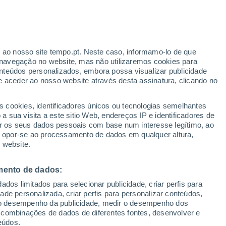
r ao nosso site tempo.pt. Neste caso, informamo-lo de que
/h
navegação no website, mas não utilizaremos cookies para
nteúdos personalizados, embora possa visualizar publicidade
e aceder ao nosso website através desta assinatura, clicando no
s cookies, identificadores únicos ou tecnologias semelhantes
gal
 sua visita a este sitio Web, endereços IP e identificadores de
r os seus dados pessoais com base num interesse legítimo, ao
adar de Chuva
Satélites
Modelos
ou opor-se ao processamento de dados em qualquer altura,
 website.
mento de dados:
omingo
Segunda
Terça
Quarta
dos limitados para selecionar publicidade, criar perfis para
9 Ago.
10 Ago.
11 Ago.
12 Ago.
idade personalizada, criar perfis para personalizar conteúdos,
ir o desempenho da publicidade, medir o desempenho dos
 combinações de dados de diferentes fontes, desenvolver e
eúdos.
40%
80%
70%