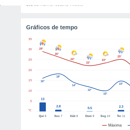
Luz da manhã restante
7h35m
Gráficos de tempo
35
29°
30
26°
25°
24°
25
23°
22°
20
18°
15
16°
15°
14°
12°
10
10°
13
5
2.8
2.3
0.5
°C
Qui
6
Sex
7
Sáb
8
Dom
9
Seg
10
Ter
11
Máxima