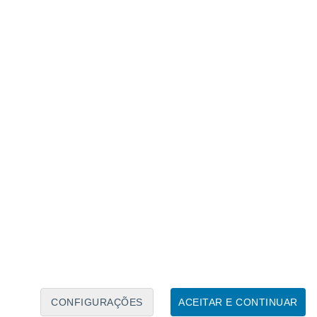
Calendário Lunar
Seg
Ter
Qua
Qui
Sex
Sáb
Domo
6
7
8
9
10
11
12
13
14
15
16
17
18
19
CONFIGURAÇÕES
ACEITAR E CONTINUAR