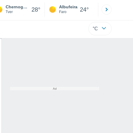
Chernogubovo
Albufeira
Lisboa
28°
24°
Tver
Faro
Lisboa
°C