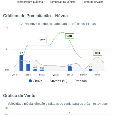
da em
Temperatura Máxima
Temperatura Mínima
Ponto de orvalho
 recolhidas
 cookies ou
Gráficos de Precipitação – Névoa
logias
s, permite-
Chuva, neve e nebulosidade para os próximos 14 dias
iar a nossa
1
10
de para
ACEITAR
a fornecer-
1018
E
dos de alta
1017
CONTINUAR
ade sem
5
5
r custo.
1014
3.7
CONFIGURAÇÕES
 no botão
1.7
continuar",
1.1
eder ao
0.5
0.4
0.3
mm
ceitando a
Qui
6
Sáb
8
Seg
10
Qua
12
Sex
14
Dom
16
Ter
18
de todos os
Chuva
Nuvens (%)
Pressão
róprios ou
 parceiros,
permitem
Gráfico de Vento
analisar o
mento no
Velocidade média, direção e rajadas de vento para os próximos 14 dias
 bem como
50
r um perfil
40