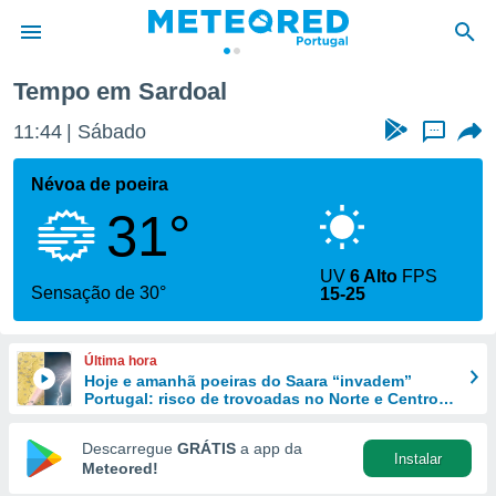
Tempo em Sardoal
de
11:44
Sábado
...
 da
empo.pt) foi
Névoa de poeira
or
31°
is para
e as
 fornecidas
UV
6 Alto
FPS
 qualidade.
Sensação de 30°
15-25
r a este
s das
opções:
Última hora
Hoje e amanhã poeiras do Saara “invadem”
ookies e
Portugal: risco de trovoadas no Norte e Centro
 forma
aumenta
Descarregue
GRÁTIS
a app da
Instalar
e digital
Meteored!
da,