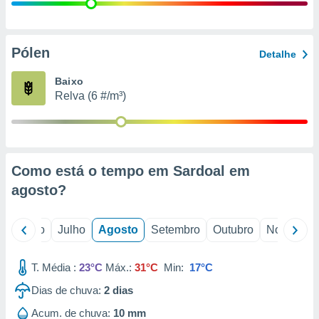
conteúdos.
ção
Pólen
Detalhe
ão através
de
Baixo
,
Relva (6 #/m³)
 e
dos,
publicidade
s, estudos
Como está o tempo em Sardoal em
a e
mento de
agosto
?
ossos 1199
o
Junho
Julho
Agosto
Setembro
Outubro
Novembro
eiros
T. Média :
23°C
Máx.:
31°C
Min:
17°C
Dias de chuva:
2
dias
Acum. de chuva:
10 mm