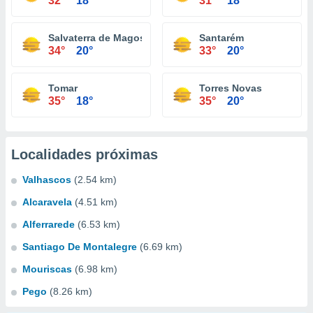
32°
18°
31°
18°
Salvaterra de Magos
Santarém
34°
20°
33°
20°
Tomar
Torres Novas
35°
18°
35°
20°
Localidades próximas
Valhascos
(2.54 km)
Alcaravela
(4.51 km)
Alferrarede
(6.53 km)
Santiago De Montalegre
(6.69 km)
Mouriscas
(6.98 km)
Pego
(8.26 km)