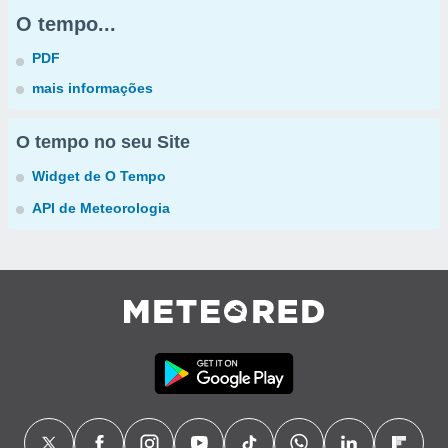
O tempo...
PDF
mais informações
O tempo no seu Site
Widget de O Tempo
API de Meteorologia