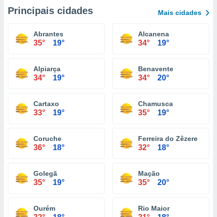
Principais cidades
Mais cidades
Abrantes
Alcanena
35°
19°
34°
19°
Alpiarça
Benavente
34°
19°
34°
20°
Cartaxo
Chamusca
33°
19°
35°
19°
Coruche
Ferreira do Zêzere
36°
18°
32°
18°
Golegã
Mação
35°
19°
35°
20°
Ourém
Rio Maior