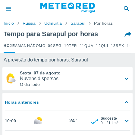
de
Início
Rússia
Udmúrtia
Sarapul
Por horas
 da
empo.pt) foi
Tempo para Sarapul por horas
or
is para
HOJE
AMANHÃ
DOMO. 09
SEG. 10
TER. 11
QUA. 12
QUI. 13
SEX. 14
S
e as
 fornecidas
 qualidade.
A previsão do tempo por horas: Sarapul
r a este
s das
Sexta, 07 de agosto
opções:
Nuvens dispersas
O dia todo
ookies e
 forma
Horas anteriores
e digital
da,
Sudoeste
m
24°
10:00
9
-
21
km/h
 recolhidas
cookies ou