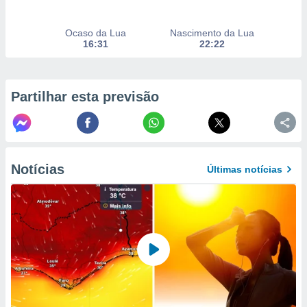
to ou opor-
essamento
Ocaso da Lua
Nascimento da Lua
m qualquer
16:31
22:22
ando em “
 ou na
 Cookies
Partilhar esta previsão
te.
 nossos
s o
Notícias
Últimas notícias
o de
e/ou aceder
ões num
utilizar
ados para
publicidade,
 para
a, utilizar