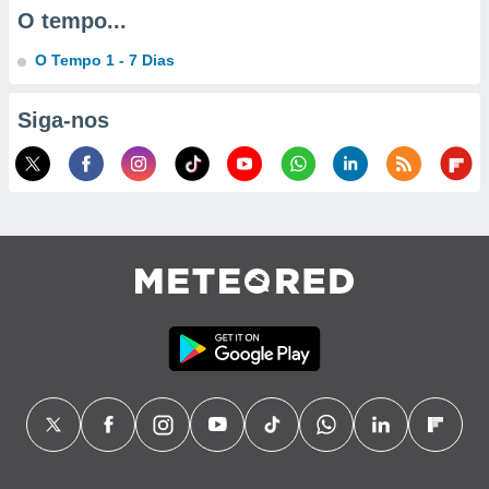
O tempo...
ão através
de
O Tempo 1 - 7 Dias
,
 e
Siga-nos
dos,
publicidade
s, estudos
a e
mento de
ossos 1199
eiros