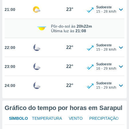
osso site
este caso,
Sudoeste
23°
21:00
15
-
28
km/h
lo de que
talaremos
Pôr-do-sol às
20h22m
s para
Última luz às
21:08
a navegação
, mas não
Sudoeste
s cookies
22°
22:00
15
-
28
km/h
ar o
nto ou
ntar
Sudoeste
22°
23:00
 ou
16
-
29
km/h
dos,
Sudoeste
ssa
22°
24:00
15
-
29
km/h
ublicidade
ada. Pode
nstalação de
Gráfico do tempo por horas em Sarapul
ceder ao
ite através
SÍMBOLO
TEMPERATURA
VENTO
PRECIPITAÇÃO
atura,
 botão