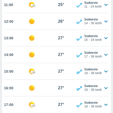
Sudoeste
25°
11:00
, permite-
11
-
24
km/h
ar a nossa
ara
ACEITAR
Sudoeste
 fornecer-
26°
12:00
E
14
-
30
km/h
os de alta
CONTINUAR
sem
sto.
Sudoeste
27°
13:00
CONFIGURAÇÕES
16
-
34
km/h
o botão
ontinuar",
r ao
Sudoeste
27°
14:00
17
-
36
km/h
itando a
de todos os
óprios ou
Sudoeste
27°
15:00
parceiros,
19
-
39
km/h
rmitem
lisar o
nto no
Sudoeste
27°
16:00
18
-
39
km/h
em como
 um perfil
para lhe
Sudoeste
27°
17:00
licidade e
18
-
38
km/h