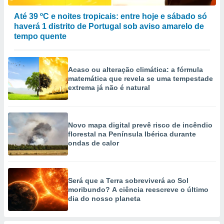
selecionar
Até 39 ºC e noites tropicais: entre hoje e sábado só
a, criar
haverá 1 distrito de Portugal sob aviso amarelo de
personalizar
tempo quente
tilizar
selecionar
Acaso ou alteração climática: a fórmula
dos, medir
matemática que revela se uma tempestade
nho da
extrema já não é natural
, medir o
o dos
r os
Novo mapa digital prevê risco de incêndio
ravés de
florestal na Península Ibérica durante
s ou
ondas de calor
s de dados
es fontes,
 e melhorar
ilizar dados
Será que a Terra sobreviverá ao Sol
ara
moribundo? A ciência reescreve o último
conteúdos.
dia do nosso planeta
ção