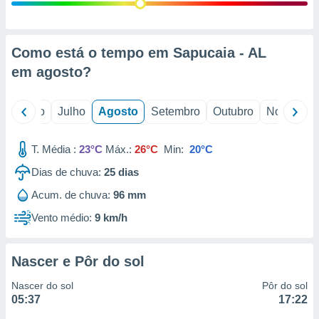
conteúdos.
ção
Como está o tempo em Sapucaia - AL
ão através
em
agosto
?
de
,
 e
o
Junho
Julho
Agosto
Setembro
Outubro
Novembro
dos,
publicidade
T. Média :
23°C
Máx.:
26°C
Min:
20°C
s, estudos
Dias de chuva:
25
dias
a e
mento de
Acum. de chuva:
96 mm
Vento médio:
9 km/h
ossos 1199
eiros
Nascer e Pôr do sol
Nascer do sol
Pôr do sol
05:37
17:22