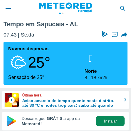
Tempo em Sapucaia - AL
de
07:43
Sexta
...
 da
empo.pt) foi
Nuvens dispersas
or
25°
is para
e as
 fornecidas
Norte
 qualidade.
Sensação de 25°
8
18 km/h
r a este
s das
opções:
Última hora
Aviso amarelo de tempo quente neste distrito:
ookies e
até 39 ºC e noites tropicais; saiba até quando
 forma
Descarregue
GRÁTIS
a app da
Instalar
e digital
Meteored!
da,