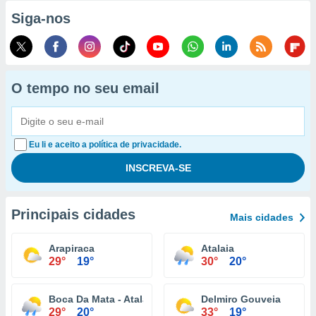
Siga-nos
O tempo no seu email
Eu li e aceito a política de privacidade.
Principais cidades
Mais cidades
Arapiraca
Atalaia
29°
19°
30°
20°
Boca Da Mata - Atalaia
Delmiro Gouveia
29°
20°
33°
19°