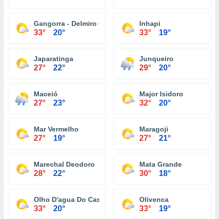
Gangorra - Delmiro Gouveia
Inhapi
33°
20°
33°
19°
Japaratinga
Junqueiro
27°
22°
29°
20°
Maceió
Major Isidoro
27°
23°
32°
20°
Mar Vermelho
Maragoji
27°
19°
27°
21°
Marechal Deodoro
Mata Grande
28°
22°
30°
18°
Olho D'agua Do Casado
Olivenca
33°
20°
33°
19°