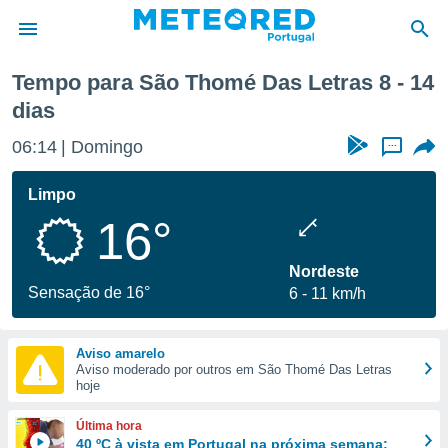
ima semana
Tempo para São Thomé Das Letras 8 - 14
dias
de
 da
06:14
Domingo
...
empo.pt) foi
or
Limpo
is para
e as
16°
 fornecidas
 qualidade.
Nordeste
r a este
Sensação de 16°
s das
6
11 km/h
opções:
ookies e
Aviso amarelo
 forma
Aviso moderado por outros em São Thomé Das Letras
hoje
e digital
Última hora
da,
40 ºC à vista em Portugal na próxima semana: