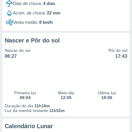
Dias de chuva:
4
dias
 para
Acum. de chuva:
22 mm
a, utilizar
selecionar
Vento médio:
8 km/h
a, criar
personalizar
Nascer e Pôr do sol
tilizar
selecionar
Nascer do sol
Pôr do sol
06:27
17:43
dos, medir
nho da
, medir o
o dos
r os
Primeira luz
Meio-dia
Última luz
ravés de
06:04
12:05
18:06
s ou
s de dados
Duração do dia
11h16m
es fontes,
Luz da manhã restante
11h52m
 e melhorar
ilizar dados
Calendário Lunar
ara