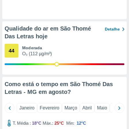
o qual se
ara tal,
 o seu
to ou opor-
essamento
Qualidade do ar em São Thomé
Detalhe
m qualquer
Das Letras hoje
ando em “
 ou na
Moderada
44
 Cookies
O₃ (112 µg/m³)
te.
 nossos
s o
Como está o tempo em São Thomé Das
Letras - MG em
agosto
?
o de
e/ou aceder
Janeiro
Fevereiro
Março
Abril
Maio
Junho
ões num
utilizar
ados para
T. Média :
18°C
Máx.:
25°C
Min:
12°C
publicidade,