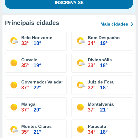
Principais cidades
Mais cidades
Belo Horizonte
Bom Despacho
33°
18°
34°
19°
Curvelo
Divinopólis
35°
19°
33°
18°
Governador Valadares
Juiz de Fora
37°
22°
32°
18°
Manga
Montalvania
37°
20°
37°
21°
Montes Claros
Paracatu
35°
21°
34°
18°