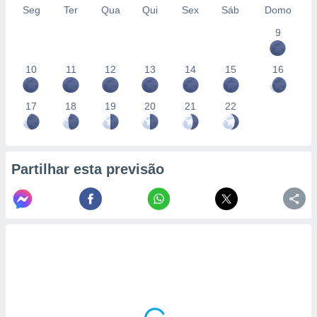
conteúdos.
Seg
Ter
Qua
Qui
Sex
Sáb
Domo
9
ção
ão através
10
11
12
13
14
15
16
de
,
 e
17
18
19
20
21
22
dos,
publicidade
s, estudos
Partilhar esta previsão
a e
mento de
ossos 1199
eiros