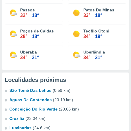
Passos
Patos De Minas
32°
18°
33°
18°
Poços de Caldas
Teofilo Otoni
28°
18°
34°
19°
Uberaba
Uberlândia
34°
21°
34°
21°
Localidades próximas
São Tomé Das Letras
(0.59 km)
Aguas De Contendas
(20.19 km)
Conceição Do Rio Verde
(20.66 km)
Cruzilia
(23.04 km)
Luminarias
(24.6 km)