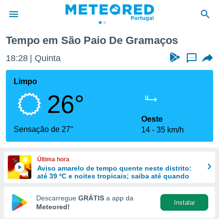
Tempo em São Paio De Gramaços
de
18:28
Quinta
...
 da
empo.pt) foi
Limpo
or
26°
is para
e as
 fornecidas
Oeste
 qualidade.
Sensação de 27°
14
35 km/h
r a este
s das
opções:
Última hora
Aviso amarelo de tempo quente neste distrito:
ookies e
até 39 ºC e noites tropicais; saiba até quando
 forma
Descarregue
GRÁTIS
a app da
Instalar
e digital
Meteored!
da,