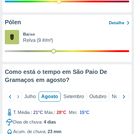
conteúdos.
ção
Pólen
Detalhe
ão através
de
Baixo
,
Relva (9 #/m³)
 e
dos,
publicidade
s, estudos
Como está o tempo em São Paio De
a e
mento de
Gramaços em
agosto
?
ossos 1199
o
Junho
Julho
Agosto
Setembro
Outubro
Novembro
eiros
T. Média :
21°C
Máx.:
28°C
Min:
15°C
Dias de chuva:
4
dias
Acum. de chuva:
23 mm