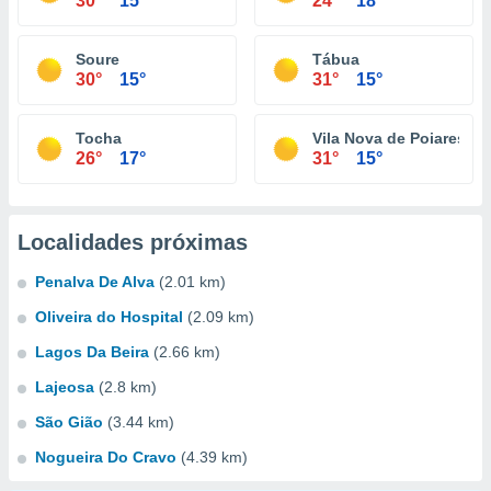
30°
15°
24°
18°
Soure
Tábua
30°
15°
31°
15°
Tocha
Vila Nova de Poiares
26°
17°
31°
15°
Localidades próximas
Penalva De Alva
(2.01 km)
Oliveira do Hospital
(2.09 km)
Lagos Da Beira
(2.66 km)
Lajeosa
(2.8 km)
São Gião
(3.44 km)
Nogueira Do Cravo
(4.39 km)