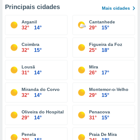
Principais cidades
Mais cidades
Arganil
Cantanhede
32°
14°
29°
15°
Coimbra
Figueira da Foz
32°
15°
25°
18°
Lousã
Mira
31°
14°
26°
17°
Miranda do Corvo
Montemor-o-Velho
32°
14°
29°
15°
Oliveira do Hospital
Penacova
29°
14°
31°
15°
Penela
Praia De Mira