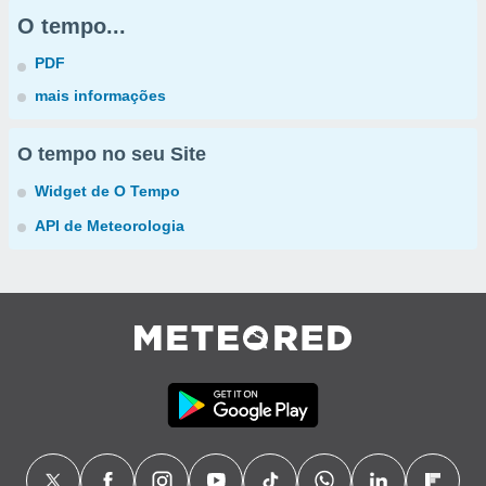
O tempo...
PDF
mais informações
O tempo no seu Site
Widget de O Tempo
API de Meteorologia