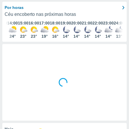
aumenta
m
 recolhidas
Por horas
cookies ou
Céu encoberto nas próximas horas
3:00
14:00
15:00
16:00
17:00
18:00
19:00
20:00
21:00
22:00
23:00
24:00
, permite-
ar a nossa
ara
26°
24°
23°
23°
19°
16°
14°
14°
14°
14°
14°
13°
ACEITAR
 fornecer-
E
os de alta
CONTINUAR
sem
sto.
CONFIGURAÇÕES
o botão
ontinuar",
r ao
itando a
de todos os
óprios ou
parceiros,
rmitem
lisar o
nto no
em como
 um perfil
Hoje