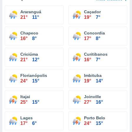
Araranguá
Caçador
21°
11°
19°
7°
Chapeco
Concordia
16°
8°
17°
8°
Criciúma
Curitibanos
21°
12°
16°
7°
Florianópolis
Imbituba
24°
15°
19°
14°
Itajai
Joinville
25°
15°
27°
16°
Lages
Porto Belo
17°
6°
24°
15°