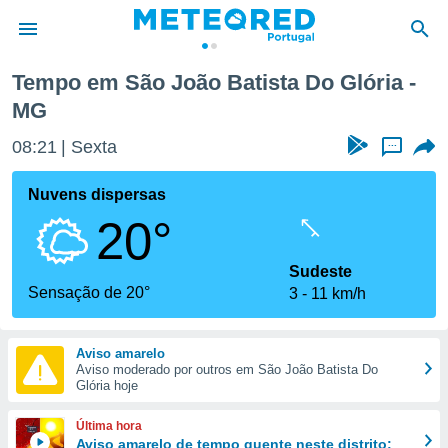
Tempo em São João Batista Do Glória -
MG
de
 da
08:21
Sexta
...
empo.pt) foi
or
Nuvens dispersas
is para
e as
20°
 fornecidas
 qualidade.
Sudeste
r a este
Sensação de 20°
s das
3
11 km/h
opções:
ookies e
Aviso amarelo
 forma
Aviso moderado por outros em São João Batista Do
Glória hoje
e digital
Última hora
da,
Aviso amarelo de tempo quente neste distrito: