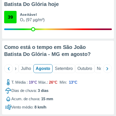
conteúdos.
Batista Do Glória hoje
ção
Aceitável
39
O₃ (97 µg/m³)
ão através
de
,
 e
Como está o tempo em São João
dos,
publicidade
Batista Do Glória - MG em
agosto
?
s, estudos
a e
mento de
o
Junho
Julho
Agosto
Setembro
Outubro
Novembro
ossos 1199
T. Média :
19°C
Máx.:
26°C
Min:
13°C
eiros
Dias de chuva:
3
dias
Acum. de chuva:
15 mm
Vento médio:
8 km/h