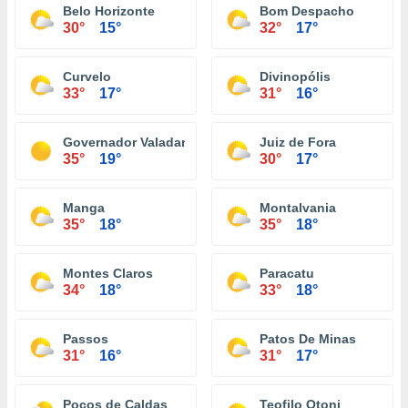
Belo Horizonte
Bom Despacho
30°
15°
32°
17°
Curvelo
Divinopólis
33°
17°
31°
16°
Governador Valadares
Juiz de Fora
35°
19°
30°
17°
Manga
Montalvania
35°
18°
35°
18°
Montes Claros
Paracatu
34°
18°
33°
18°
Passos
Patos De Minas
31°
16°
31°
17°
Poços de Caldas
Teofilo Otoni