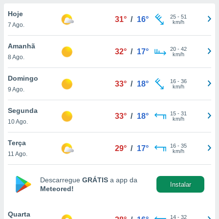
para lhe
licidade e
Hoje
25
-
51
31°
/
16°
km/h
7 Ago.
ados com
esmo. Pode
Amanhã
20
-
42
ais
32°
/
17°
km/h
8 Ago.
s na nossa
 Cookies
e
u
Domingo
16
-
36
33°
/
18°
nto a
km/h
9 Ago.
omento,
 botão
Segunda
15
-
31
de cookies
33°
/
18°
km/h
10 Ago.
na parte
nossa
Terça
.
16
-
35
29°
/
17°
km/h
11 Ago.
IVAMENTE,
Descarregue
GRÁTIS
a app da
Instalar
Meteored!
as
tes a
Quarta
14
-
32