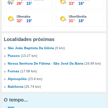
26°
15°
33°
16°
Uberaba
Uberlândia
32°
19°
31°
18°
Localidades próximas
São João Baptista Da Glória
(0 km)
Passos
(13.27 km)
Nossa Senhora De Fátima - São José Da Barra
(16.89 km)
Furnas
(17.08 km)
Alpinopólis
(23.8 km)
Babilonia
(25.74 km)
O tempo...