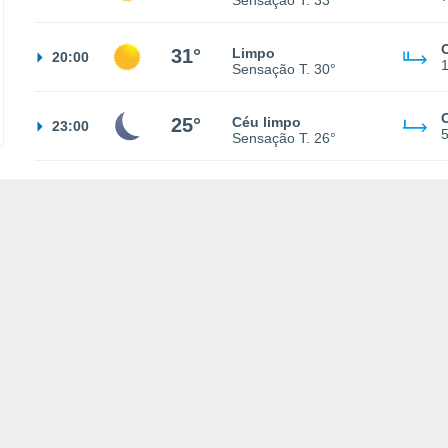
Sensação T.
33°
31°
Limpo
20:00
Sensação T.
30°
25°
Céu limpo
23:00
Sensação T.
26°