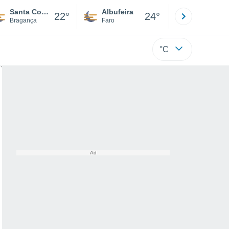
Santa Comba De Vilariça
Albufeira
Lisboa
22°
24°
Bragança
Faro
Lisboa
°C