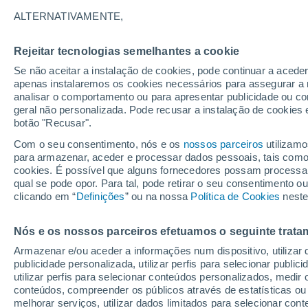
ALTERNATIVAMENTE,
Gráfico do tempo por horas em S
Rejeitar tecnologias semelhantes a cookie
Se não aceitar a instalação de cookies, pode continuar a acede
SÍMBOLO
TEMPERATURA
apenas instalaremos os cookies necessários para assegurar a 
analisar o comportamento ou para apresentar publicidade ou co
00
03
06
09
12
15
18
21
00
03
06
09
geral não personalizada. Pode recusar a instalação de cookies 
botão "Recusar".
Com o seu consentimento, nós e os
nossos parceiros
utilizamo
35°
34°
para armazenar, aceder e processar dados pessoais, tais como a
cookies. É possível que alguns fornecedores possam processa
31°
qual se pode opor. Para tal, pode retirar o seu consentimento 
29°
clicando em “
Definições
” ou na nossa
Política de Cookies
neste
24°
Nós e os nossos parceiros efetuamos o seguinte trata
23°
22°
21°
Armazenar e/ou aceder a informações num dispositivo, utilizar da
20°
publicidade personalizada, utilizar perfis para selecionar public
18°
18°
utilizar perfis para selecionar conteúdos personalizados, med
conteúdos, compreender os públicos através de estatísticas ou
melhorar serviços, utilizar dados limitados para selecionar cont