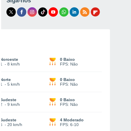
Siga-nos
Noroeste
0 Baixo
1
-
8 km/h
FPS:
Não
Norte
0 Baixo
1
-
5 km/h
FPS:
Não
Sudeste
0 Baixo
2
-
9 km/h
FPS:
Não
Sudeste
4 Moderado
6
-
20 km/h
FPS:
6-10