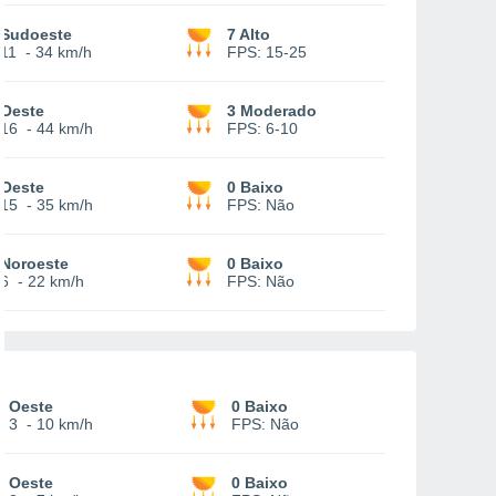
Sudoeste
7 Alto
11
-
34 km/h
FPS:
15-25
Oeste
3 Moderado
16
-
44 km/h
FPS:
6-10
Oeste
0 Baixo
15
-
35 km/h
FPS:
Não
Noroeste
0 Baixo
6
-
22 km/h
FPS:
Não
Oeste
0 Baixo
3
-
10 km/h
FPS:
Não
Oeste
0 Baixo