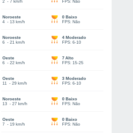
2
-
7 km/h
FPS:
Não
Noroeste
0 Baixo
4
-
13 km/h
FPS:
Não
Noroeste
4 Moderado
6
-
21 km/h
FPS:
6-10
Oeste
7 Alto
6
-
22 km/h
FPS:
15-25
Oeste
3 Moderado
11
-
29 km/h
FPS:
6-10
Noroeste
0 Baixo
13
-
27 km/h
FPS:
Não
Oeste
0 Baixo
7
-
19 km/h
FPS:
Não