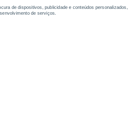
ocura de dispositivos, publicidade e conteúdos personalizados,
esenvolvimento de serviços.
Segunda
10
ta Comba De Vilariça
23°
Névoa de poeira
02:00
Sensação T.
24°
21°
Névoa de poeira
05:00
Sensação T.
21°
22°
Névoa de poeira
08:00
Sensação T.
24°
31°
Névoa de poeira
11:00
Sensação T.
30°