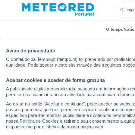
O tempo
Notíc
Aviso de privacidade
O conteúdo da Tempo.pt (tempo.pt) foi preparado por profissiona
qualidade. Pode aceder a este site através das seguintes opçõe
Aceitar cookies e aceder de forma gratuita
Início
Distrito de Bragança
Santa Comba De Vilariç
A publicidade digital personalizada, baseada em informações r
permite-nos financiar a nossa atividade para continuar a fornec
Tempo para Santa Comb
Ao clicar no botão "Aceitar e continuar", pode aceder ao websit
horas
nossos parceiros, que nos permitem seguir e analisar o compo
específico para lhe mostrar publicidade e conteúdos persona
nossa
Política de Cookies
e retirar o seu consentimento a qua
disponível na parte inferior da nossa página web.
O Tempo 1 - 7 Dias
Por horas