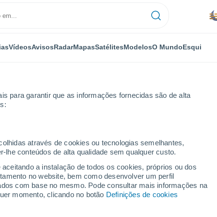
ias
Vídeos
Avisos
Radar
Mapas
Satélites
Modelos
O Mundo
Esqui
is para garantir que as informações fornecidas são de alta
s:
a
Por horas
ecolhidas através de cookies ou tecnologias semelhantes,
er-lhe conteúdos de alta qualidade sem qualquer custo.
a De Vilariça por
e aceitando a instalação de todos os cookies, próprios ou dos
rtamento no website, bem como desenvolver um perfil
lizados com base no mesmo. Pode consultar mais informações na
lquer momento, clicando no botão
Definições de cookies