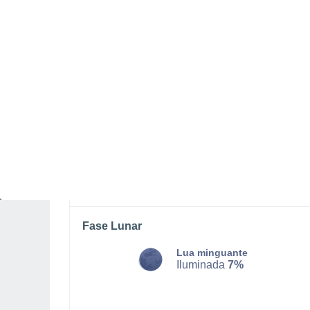
SEGUNDA, 10 DE AGOSTO
O dia todo
Limpo
Nascer do sol às
06h32m
Pôr-do-sol às
20h34m
Primeira luz às
06:01
Última luz às
21:04
Fase Lunar
Lua minguante
Iluminada
7%