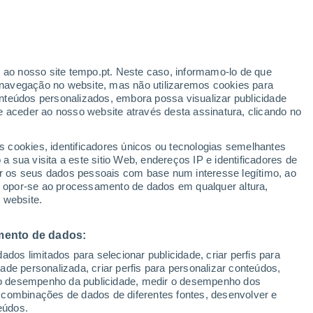
anta Comba De Vilariça
r ao nosso site tempo.pt. Neste caso, informamo-lo de que
VENTO
PRECIPITAÇÃO
navegação no website, mas não utilizaremos cookies para
nteúdos personalizados, embora possa visualizar publicidade
12
15
18
21
00
03
06
09
12
15
18
21
00
e aceder ao nosso website através desta assinatura, clicando no
s cookies, identificadores únicos ou tecnologias semelhantes
35°
 sua visita a este sitio Web, endereços IP e identificadores de
34°
33°
r os seus dados pessoais com base num interesse legítimo, ao
31°
31°
ou opor-se ao processamento de dados em qualquer altura,
30°
 website.
28°
26°
25°
24°
mento de dados:
dos limitados para selecionar publicidade, criar perfis para
21°
20°
idade personalizada, criar perfis para personalizar conteúdos,
19°
ir o desempenho da publicidade, medir o desempenho dos
 combinações de dados de diferentes fontes, desenvolver e
eúdos.