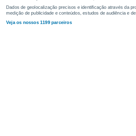
Dados de geolocalização precisos e identificação através da pr
medição de publicidade e conteúdos, estudos de audiência e d
Sábado
8
Domingo
9
Veja os nossos 1199 parceiros
A previsão do tempo por horas: San
SÁBADO, 08 DE AGOSTO
De madrugada
Névoa de poeira com céu limpo
Nascer do sol às
06h30m
Pôr-do-sol às
20h36m
Primeira luz às
05:59
Última luz às
21:07
Fase Lunar