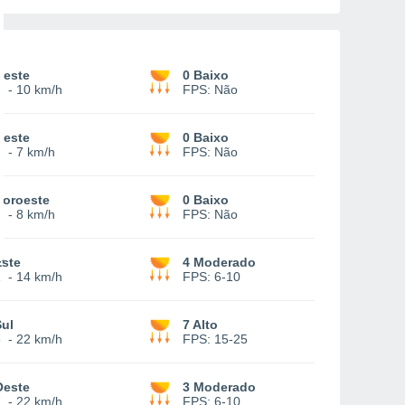
Oeste
0 Baixo
4
-
10 km/h
FPS:
Não
Oeste
0 Baixo
3
-
7 km/h
FPS:
Não
Noroeste
0 Baixo
1
-
8 km/h
FPS:
Não
Este
4 Moderado
1
-
14 km/h
FPS:
6-10
Sul
7 Alto
5
-
22 km/h
FPS:
15-25
Oeste
3 Moderado
7
-
22 km/h
FPS:
6-10