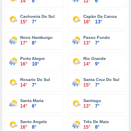
14°
8°
12°
6°
Cachoeira Do Sul
Capão Da Canoa
15°
7°
18°
13°
Novo Hamburgo
Passo Fundo
17°
8°
13°
7°
Porto Alegre
Rio Grande
16°
10°
14°
9°
Rosario Do Sul
Santa Cruz Do Sul
14°
7°
15°
7°
Santa Maria
Santiago
14°
6°
13°
7°
Santo Angelo
Três De Maio
16°
8°
15°
8°