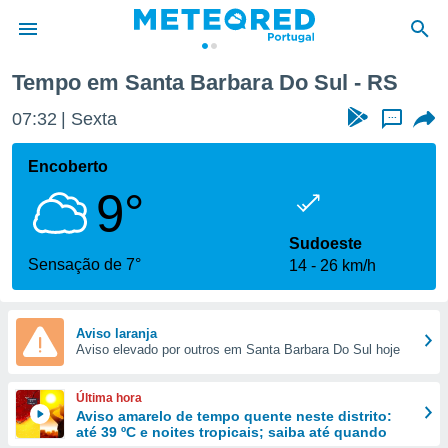
Tempo em Santa Barbara Do Sul - RS
de
07:32
Sexta
...
 da
empo.pt) foi
Encoberto
or
9°
is para
e as
 fornecidas
Sudoeste
 qualidade.
Sensação de 7°
14
26 km/h
r a este
s das
opções:
Aviso laranja
Aviso elevado por outros em Santa Barbara Do Sul hoje
ookies e
 forma
Última hora
e digital
Aviso amarelo de tempo quente neste distrito:
até 39 ºC e noites tropicais; saiba até quando
da,