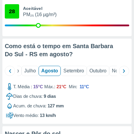
conteúdos.
Aceitável
28
PM₂₅ (16 µg/m³)
ção
ão através
de
,
 e
Como está o tempo em Santa Barbara
Do Sul - RS em
agosto
?
dos,
publicidade
s, estudos
o
Junho
Julho
Agosto
Setembro
Outubro
Novembro
a e
mento de
T. Média :
15°C
Máx.:
21°C
Min:
11°C
ossos 1199
Dias de chuva:
9
dias
eiros
Acum. de chuva:
127 mm
Vento médio:
13 km/h
Nascer e Pôr do sol