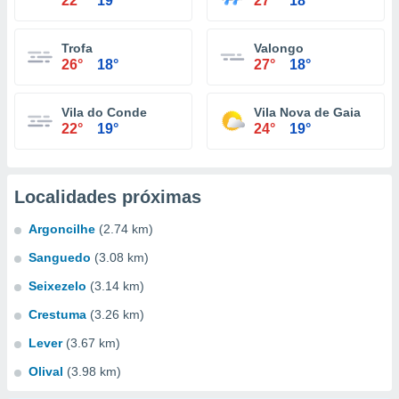
22°
19°
27°
18°
Trofa
Valongo
26°
18°
27°
18°
Vila do Conde
Vila Nova de Gaia
22°
19°
24°
19°
Localidades próximas
Argoncilhe
(2.74 km)
Sanguedo
(3.08 km)
Seixezelo
(3.14 km)
Crestuma
(3.26 km)
Lever
(3.67 km)
Olival
(3.98 km)