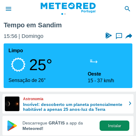
Tempo em Sandim
de
15:56
Domingo
...
 da
empo.pt) foi
Limpo
or
25°
is para
e as
 fornecidas
Oeste
 qualidade.
Sensação de 26°
15
37 km/h
r a este
s das
opções:
Astronomia
Incrível: descoberto um planeta potencialmente
ookies e
habitável a apenas 25 anos-luz da Terra
 forma
Descarregue
GRÁTIS
a app da
Instalar
e digital
Meteored!
da,