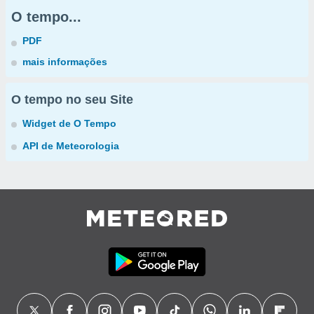
O tempo...
PDF
mais informações
O tempo no seu Site
Widget de O Tempo
API de Meteorologia