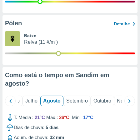
conteúdos.
ção
Pólen
Detalhe
ão através
de
Baixo
,
Relva (11 #/m³)
 e
dos,
publicidade
s, estudos
Como está o tempo em Sandim em
a e
mento de
agosto
?
ossos 1199
o
Junho
Julho
Agosto
Setembro
Outubro
Novembro
eiros
T. Média :
21°C
Máx.:
26°C
Min:
17°C
Dias de chuva:
5
dias
Acum. de chuva:
32 mm