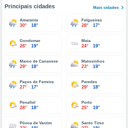
Principais cidades
Mais cidades
Amarante
Felgueiras
30°
18°
28°
17°
Gondomar
Maia
26°
19°
24°
19°
Marco de Canaveses
Matosinhos
29°
18°
23°
19°
Paços de Ferreira
Paredes
27°
17°
29°
18°
Penafiel
Porto
28°
18°
25°
19°
Póvoa de Varzim
Santo Tirso