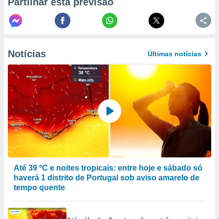
Partilhar esta previsão
to ou opor-
essamento
m qualquer
ando em “
 ou na
Notícias
Últimas notícias
 Cookies
te.
 nossos
s o
o de
e/ou aceder
ões num
Até 39 ºC e noites tropicais: entre hoje e sábado só
utilizar
haverá 1 distrito de Portugal sob aviso amarelo de
ados para
tempo quente
publicidade,
 para
a, utilizar