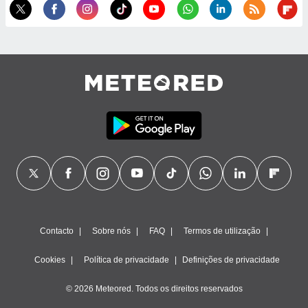
ão através
de
,
 e
dos,
publicidade
s, estudos
a e
mento de
ossos 1199
eiros
Contacto
Sobre nós
FAQ
Termos de utilização
Cookies
Política de privacidade
Definições de privacidade
© 2026 Meteored. Todos os direitos reservados