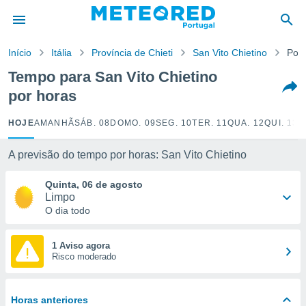
de
Início
Itália
Província de Chieti
San Vito Chietino
Por 
 da
empo.pt) foi
Tempo para San Vito Chietino
or
por horas
is para
e as
 fornecidas
HOJE
AMANHÃ
SÁB. 08
DOMO. 09
SEG. 10
TER. 11
QUA. 12
QUI. 13
S
 qualidade.
r a este
A previsão do tempo por horas: San Vito Chietino
s das
opções:
Quinta, 06 de agosto
Limpo
ookies e
O dia todo
 forma
e digital
1 Aviso agora
Risco moderado
da,
m
 recolhidas
cookies ou
Horas anteriores