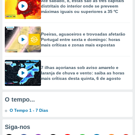
Até sábado, 8, estas são as três capitais
selecionar
distritais do interior onde se preveem
máximas iguais ou superiores a 35 ºC
a, criar
personalizar
tilizar
selecionar
Poeiras, aguaceiros e trovoadas afetarão
Portugal entre sexta e domingo: horas
dos, medir
mais críticas e zonas mais expostas
nho da
, medir o
o dos
7 ilhas açorianas sob aviso amarelo e
r os
laranja de chuva e vento: saiba as horas
ravés de
mais críticas desta quinta, 6 de agosto
s ou
s de dados
es fontes,
O tempo...
 e melhorar
ilizar dados
O Tempo 1 - 7 Dias
ara
conteúdos.
Siga-nos
ção