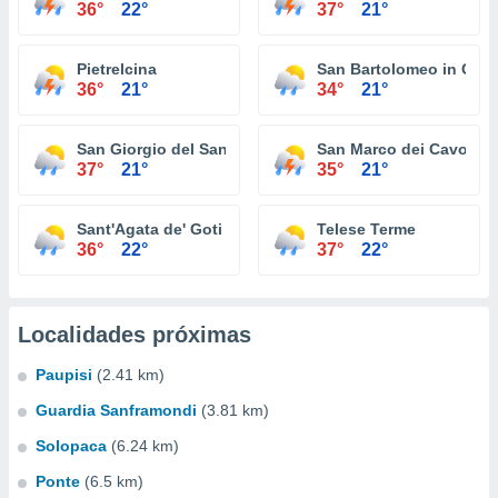
36°
22°
37°
21°
Pietrelcina
San Bartolomeo in Gal
36°
21°
34°
21°
San Giorgio del Sannio
San Marco dei Cavoti
37°
21°
35°
21°
Sant'Agata de' Goti
Telese Terme
36°
22°
37°
22°
Localidades próximas
Paupisi
(2.41 km)
Guardia Sanframondi
(3.81 km)
Solopaca
(6.24 km)
Ponte
(6.5 km)