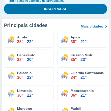
Eu li e aceito a política de privacidade.
Principais cidades
Mais cidades
Airola
Apice
35°
22°
38°
21°
Benevento
Cusano Mutri
38°
20°
35°
23°
Faicchio
Guardia Sanframondi
36°
23°
34°
21°
Limatola
Montesarchio
36°
22°
36°
21°
Morcone
Paduli