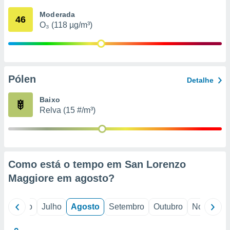
conteúdos.
Moderada
46
O₃ (118 µg/m³)
ção
ão através
de
,
 e
Pólen
Detalhe
dos,
Baixo
publicidade
Relva (15 #/m³)
s, estudos
a e
mento de
ossos 1199
Como está o tempo em San Lorenzo
eiros
Maggiore em
agosto
?
o
Junho
Julho
Agosto
Setembro
Outubro
Novembro