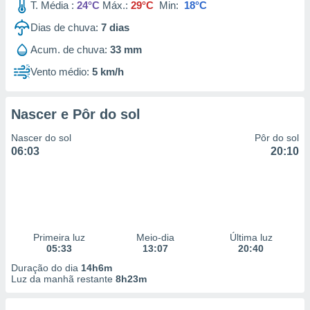
T. Média :
24°C
Máx.:
29°C
Min:
18°C
Dias de chuva:
7
dias
Acum. de chuva:
33 mm
Vento médio:
5 km/h
Nascer e Pôr do sol
Nascer do sol
Pôr do sol
06:03
20:10
Primeira luz
Meio-dia
Última luz
05:33
13:07
20:40
Duração do dia
14h6m
Luz da manhã restante
8h23m