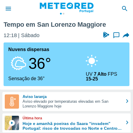
Tempo em San Lorenzo Maggiore
de
12:18
Sábado
...
 da
empo.pt) foi
Nuvens dispersas
or
36°
is para
e as
 fornecidas
UV
7 Alto
FPS
 qualidade.
Sensação de 36°
15-25
r a este
s das
opções:
Aviso laranja
Aviso elevado por temperaturas elevadas em San
ookies e
Lorenzo Maggiore hoje
 forma
Última hora
e digital
Hoje e amanhã poeiras do Saara “invadem”
Portugal: risco de trovoadas no Norte e Centro
da,