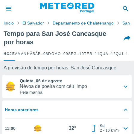
de
Início
El Salvador
Departamento de Chalatenango
San J
 da
empo.pt) foi
Tempo para San José Cancasque
or
por horas
is para
e as
 fornecidas
HOJE
AMANHÃ
SÁB. 08
DOMO. 09
SEG. 10
TER. 11
QUA. 12
QUI. 13
S
 qualidade.
r a este
A previsão do tempo por horas: San José Cancasque
s das
opções:
Quinta, 06 de agosto
Névoa de poeira com céu limpo
ookies e
Pela manhã
 forma
e digital
Horas anteriores
da,
m
 recolhidas
Sul
32°
11:00
cookies ou
2
-
16
km/h