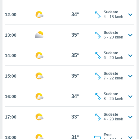
, permite-
Sudeste
ar a nossa
34°
12:00
4
-
18
km/h
ara
ACEITAR
 fornecer-
E
os de alta
Sudeste
CONTINUAR
35°
13:00
sem
6
-
20
km/h
sto.
CONFIGURAÇÕES
o botão
Sudeste
35°
14:00
6
-
20
km/h
ontinuar",
r ao
itando a
Sudeste
35°
15:00
de todos os
7
-
22
km/h
óprios ou
parceiros,
rmitem
Sudeste
34°
16:00
8
-
25
km/h
lisar o
nto no
em como
Sudeste
33°
17:00
 um perfil
4
-
23
km/h
para lhe
licidade e
Este
31°
18:00