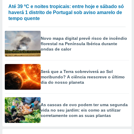
selecionar
Até 39 ºC e noites tropicais: entre hoje e sábado só
haverá 1 distrito de Portugal sob aviso amarelo de
a, criar
tempo quente
personalizar
tilizar
selecionar
Novo mapa digital prevê risco de incêndio
dos, medir
florestal na Península Ibérica durante
ondas de calor
nho da
, medir o
o dos
Será que a Terra sobreviverá ao Sol
r os
moribundo? A ciência reescreve o último
ravés de
dia do nosso planeta
s ou
s de dados
es fontes,
 e melhorar
As cascas de ovo podem ter uma segunda
ilizar dados
vida no seu jardim: eis como as utilizar
ara
corretamente com as suas plantas
conteúdos.
ção