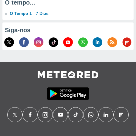
O tempo...
ão através
O Tempo 1 - 7 Dias
de
,
 e
Siga-nos
dos,
publicidade
s, estudos
a e
mento de
ossos 1199
eiros