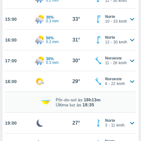
0.2 mm
11
-
30
km/h
osso site
este caso,
lo de que
Norte
30%
33°
15:00
talaremos
0.3 mm
10
-
33
km/h
s para
Norte
a navegação
50%
31°
16:00
0.2 mm
12
-
30
km/h
, mas não
s cookies
ar o
Noroeste
30%
30°
17:00
nto ou
0.3 mm
11
-
26
km/h
ntar
 ou
Noroeste
29°
18:00
6
-
22
km/h
dos,
ssa
ublicidade
Pôr-do-sol às
18h13m
Última luz às
18:35
ada. Pode
nstalação de
Norte
ceder ao
27°
19:00
3
-
11
km/h
ite através
atura,
 botão