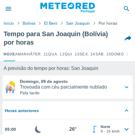
de
Início
Bolívia
El Beni
San Joaquin
Por horas
 da
empo.pt) foi
Tempo para San Joaquin (Bolívia)
or
por horas
is para
e as
 fornecidas
HOJE
AMANHÃ
TER. 11
QUA. 12
QUI. 13
SEX. 14
SÁB. 15
DOMO. 16
S
 qualidade.
r a este
A previsão do tempo por horas: San Joaquin
s das
opções:
Domingo, 09 de agosto
Trovoada com céu parcialmente nublado
ookies e
Pela tarde
 forma
e digital
Horas anteriores
da,
m
 recolhidas
Norte
26°
05:00
cookies ou
9
-
16
km/h