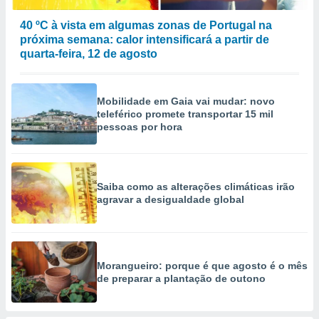
ão através
40 ºC à vista em algumas zonas de Portugal na
de
próxima semana: calor intensificará a partir de
,
quarta-feira, 12 de agosto
 e
dos,
Mobilidade em Gaia vai mudar: novo
publicidade
teleférico promete transportar 15 mil
s, estudos
pessoas por hora
a e
mento de
ossos 1199
Saiba como as alterações climáticas irão
eiros
agravar a desigualdade global
Morangueiro: porque é que agosto é o mês
de preparar a plantação de outono