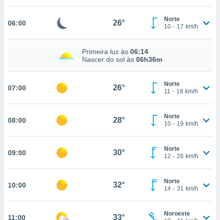
, permite-
Norte
ar a nossa
26°
06:00
10
-
17
km/h
ara
ACEITAR
 fornecer-
E
os de alta
Primeira luz às
06:14
CONTINUAR
sem
Nascer do sol às
06h36m
sto.
CONFIGURAÇÕES
o botão
Norte
26°
07:00
11
-
18
km/h
ontinuar",
r ao
itando a
Norte
28°
08:00
de todos os
10
-
19
km/h
óprios ou
parceiros,
rmitem
Norte
30°
09:00
12
-
26
km/h
lisar o
nto no
em como
Norte
32°
10:00
 um perfil
14
-
31
km/h
para lhe
licidade e
Noroeste
33°
11:00