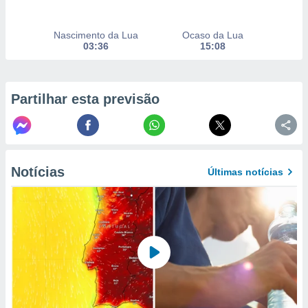
selecionar
a, criar
Nascimento da Lua
Ocaso da Lua
03:36
15:08
personalizar
tilizar
selecionar
Partilhar esta previsão
dos, medir
nho da
, medir o
o dos
r os
Notícias
Últimas notícias
ravés de
s ou
s de dados
es fontes,
 e melhorar
ilizar dados
ara
conteúdos.
ção