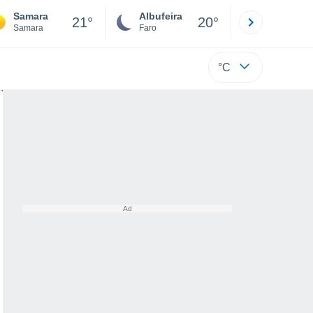
Samara
Albufeira
Lisboa
21°
20°
Samara
Faro
Lisboa
°C