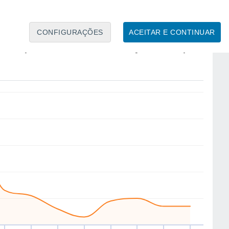
CONFIGURAÇÕES
ACEITAR E CONTINUAR
NE
W
NW
W
W
W
S
N
ua
12
Qui
13
Sex
14
Sáb
15
Dom
16
Seg
17
Ter
18
Qua
19
to
Velocidade média do vento