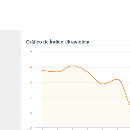
0
N
SE
N
N
N
N
km/h
Qui
6
Sex
7
Sáb
8
Dom
9
Seg
10
Ter
11
Q
Rajadas máximas do ven
Gráfico de Índice Ultravioleta
7
6
5
4
3
2