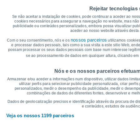
35
32°
Rejeitar tecnologias
30°
30
29°
Se não aceitar a instalação de cookies, pode continuar a aceder ao nos
27°
cookies necessários para assegurar a navegação no website, mas não 
25°
25°
25
publicidade ou conteúdos personalizados, embora possa visualizar publ
aceder ao nosso website através desta 
21°
20°
20
19°
18°
17°
nossos parceiros
16°
Com o seu consentimento, nós e os
utilizamos cookies
e processar dados pessoais, tais como a sua visita a este sitio Web, end
15
possam processar os seus dados pessoais com base num interesse legítimo,
se ao processamento de dados em qualquer altura, clicando em 
10
°C
Nós e os nossos parceiros efetuam
Qui
6
Sex
7
Sáb
8
Dom
9
Seg
10
Ter
11
Q
Armazenar e/ou aceder a informações num dispositivo, utilizar dados limitad
Temperatura Máxima
Te
utilizar perfis para selecionar publicidade personalizada, criar perfi
personalizados, medir o desempenho da publicidade, medir o desempen
combinações de dados de diferentes fontes, desenvolver e melhor
Gráficos de Precipitação – Névoa
Dados de geolocalização precisos e identificação através da procura de di
e conteúdos, estudos de audiênc
Chuva, neve e nebulosi
Veja os nossos 1199 parceiros
15
1018
10
1013