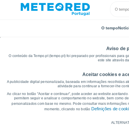
O tempo
Notíc
Aviso de 
O conteúdo da Tempo.pt (tempo.pt) foi preparado por profissionais para g
este site através d
Aceitar cookies e ac
Início
Rússia
Oblast de Samara
Samara
Gr
A publicidade digital personalizada, baseada em informações recolhidas at
atividade para continuar a fornecer-lhe con
Gráficos do tempo par
Ao clicar no botão "Aceitar e continuar", pode aceder ao website aceitando
permitem seguir e analisar o comportamento no website, bem como dese
personalizados com base no mesmo. Pode consultar mais informações
14 dias
7 dias
Definições de cook
momento, clicando no botão
Gráficos da Temperatura
ALTERNAT
Temperatura Máxima, temperatura mínim