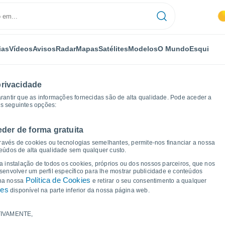
ias
Vídeos
Avisos
Radar
Mapas
Satélites
Modelos
O Mundo
Esqui
privacidade
arantir que as informações fornecidas são de alta qualidade. Pode aceder a
as seguintes opções:
eder de forma gratuita
áficos de tempo
ravés de cookies ou tecnologias semelhantes, permite-nos financiar a nossa
teúdos de alta qualidade sem qualquer custo.
a Samara
 a instalação de todos os cookies, próprios ou dos nossos parceiros, que nos
nvolver um perfil específico para lhe mostrar publicidade e conteúdos
Política de Cookies
 na nossa
e retirar o seu consentimento a qualquer
ies
disponível na parte inferior da nossa página web.
IVAMENTE,
a e ponto de orvalho para os próximos 14 dias