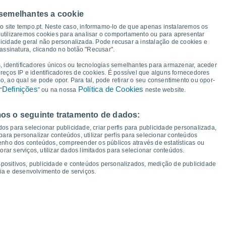
 semelhantes a cookie
29°
so site tempo.pt. Neste caso, informamo-lo de que apenas instalaremos os
27°
25°
utilizaremos cookies para analisar o comportamento ou para apresentar
25°
24°
icidade geral não personalizada. Pode recusar a instalação de cookies e
22°
22°
assinatura, clicando no botão "Recusar".
21°
17°
16°
, identificadores únicos ou tecnologias semelhantes para armazenar, aceder
16°
15°
15°
ereços IP e identificadores de cookies. É possível que alguns fornecedores
14°
13°
13°
 ao qual se pode opor. Para tal, pode retirar o seu consentimento ou opor-
Definições
Política de Cookies
“
” ou na nossa
neste website.
os o seguinte tratamento de dados:
ua
12
Qui
13
Sex
14
Sáb
15
Dom
16
Seg
17
Ter
18
Qua
19
os para selecionar publicidade, criar perfis para publicidade personalizada,
mperatura Mínima
Ponto de orvalho
s para personalizar conteúdos, utilizar perfis para selecionar conteúdos
ho dos conteúdos, compreender os públicos através de estatísticas ou
ar serviços, utilizar dados limitados para selecionar conteúdos.
spositivos, publicidade e conteúdos personalizados, medição de publicidade
ia e desenvolvimento de serviços.
dade para os próximos 14 dias
100
17
75