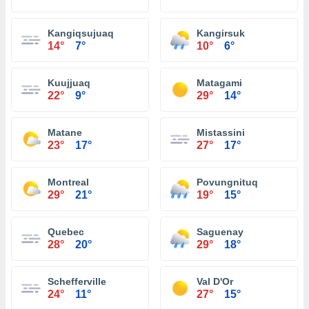
Kangiqsujuaq
Kangirsuk
14°
7°
10°
6°
Kuujjuaq
Matagami
22°
9°
29°
14°
Matane
Mistassini
23°
17°
27°
17°
Montreal
Povungnituq
29°
21°
19°
15°
Quebec
Saguenay
28°
20°
29°
18°
Schefferville
Val D'Or
24°
11°
27°
15°