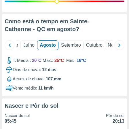
conteúdos.
ção
Como está o tempo em Sainte-
ão através
Catherine - QC em
agosto
?
de
,
 e
o
Junho
Julho
Agosto
Setembro
Outubro
Novembro
dos,
publicidade
T. Média :
20°C
Máx.:
25°C
Min:
16°C
s, estudos
Dias de chuva:
12
dias
a e
mento de
Acum. de chuva:
107 mm
Vento médio:
11 km/h
ossos 1199
eiros
Nascer e Pôr do sol
Nascer do sol
Pôr do sol
05:45
20:13