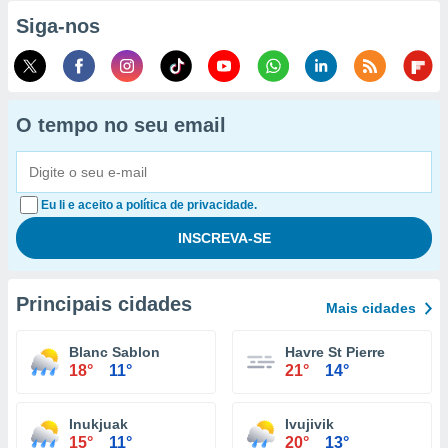
Siga-nos
O tempo no seu email
Eu li e aceito a política de privacidade.
Principais cidades
Mais cidades
Blanc Sablon
Havre St Pierre
18°
11°
21°
14°
Inukjuak
Ivujivik
15°
11°
20°
13°