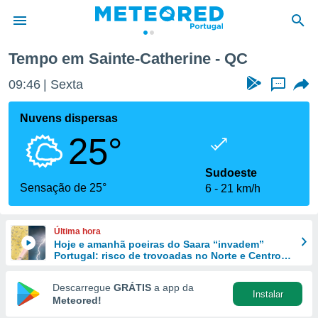
Tempo em Sainte-Catherine - QC
de
09:46
Sexta
...
 da
empo.pt) foi
Nuvens dispersas
or
25°
is para
e as
 fornecidas
Sudoeste
 qualidade.
Sensação de 25°
6
21 km/h
r a este
s das
opções:
Última hora
Hoje e amanhã poeiras do Saara “invadem”
ookies e
Portugal: risco de trovoadas no Norte e Centro
 forma
aumenta
Descarregue
GRÁTIS
a app da
Instalar
e digital
Meteored!
da,