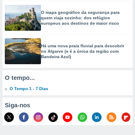
selecionar
O mapa geográfico da segurança para
a, criar
quem viaja sozinho: dos refúgios
personalizar
europeus aos destinos de maior risco
tilizar
selecionar
dos, medir
Há uma nova praia fluvial para descobrir
nho da
no Algarve (e é a única da região com
, medir o
Bandeira Azul)
o dos
r os
O tempo...
ravés de
s ou
O Tempo 1 - 7 Dias
s de dados
es fontes,
 e melhorar
Siga-nos
ilizar dados
ara
conteúdos.
ção