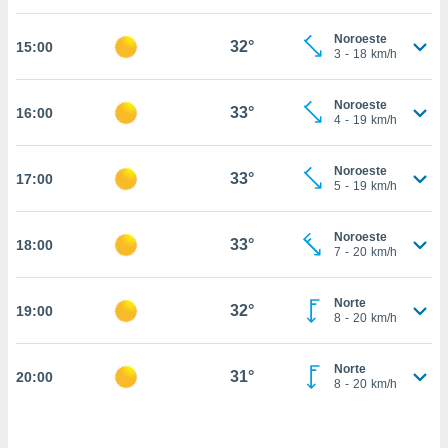
, permite-
Noroeste
ar a nossa
32°
15:00
3
-
18
km/h
ara
ACEITAR
 fornecer-
E
os de alta
Noroeste
CONTINUAR
33°
16:00
sem
4
-
19
km/h
sto.
CONFIGURAÇÕES
o botão
Noroeste
33°
17:00
5
-
19
km/h
ontinuar",
r ao
itando a
Noroeste
33°
18:00
de todos os
7
-
20
km/h
óprios ou
parceiros,
rmitem
Norte
32°
19:00
8
-
20
km/h
lisar o
nto no
em como
Norte
31°
20:00
 um perfil
8
-
20
km/h
para lhe
licidade e