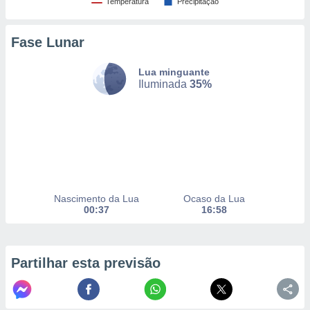
Temperatura
Precipitação
Fase Lunar
nto, nós e
arceiros
cookies,
Lua minguante
ores únicos
Iluminada
35%
ias
s para
 aceder e
dados
ais como a
 este sitio
eços IP e
ores de
Nascimento da Lua
Ocaso da Lua
possível
00:37
16:58
es possam
os seus
oais com
Partilhar esta previsão
nteresse
o qual se
ara tal,
 o seu