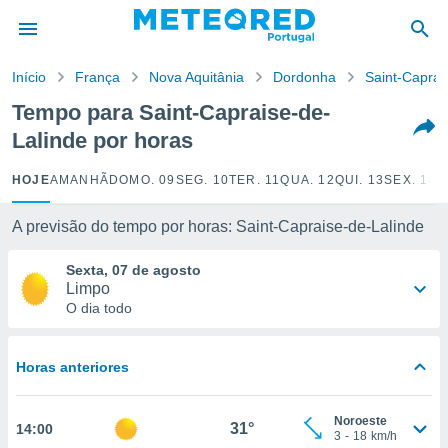
de
Início
França
Nova Aquitânia
Dordonha
Saint-Caprai
 da
empo.pt) foi
Tempo para Saint-Capraise-de-
or
Lalinde por horas
is para
e as
 fornecidas
HOJE
AMANHÃ
DOMO. 09
SEG. 10
TER. 11
QUA. 12
QUI. 13
SEX. 14
S
 qualidade.
r a este
A previsão do tempo por horas: Saint-Capraise-de-Lalinde
s das
opções:
Sexta, 07 de agosto
Limpo
ookies e
O dia todo
 forma
e digital
Horas anteriores
da,
m
 recolhidas
Noroeste
31°
14:00
cookies ou
3
-
18
km/h