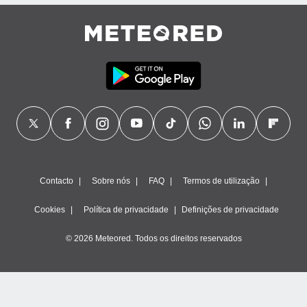
ão através
de
,
 e
dos,
publicidade
s, estudos
a e
mento de
ossos 1199
Contacto
Sobre nós
FAQ
Termos de utilização
eiros
Cookies
Política de privacidade
Definições de privacidade
© 2026 Meteored. Todos os direitos reservados