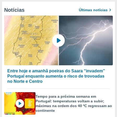
to ou opor-
essamento
Notícias
Últimas notícias
m qualquer
ando em “
 ou na
 Cookies
te.
 nossos
s o
o de
Entre hoje e amanhã poeiras do Saara “invadem”
Portugal enquanto aumenta o risco de trovoadas
e/ou aceder
no Norte e Centro
ões num
utilizar
ados para
Tempo para a próxima semana em
publicidade,
Portugal: temperaturas voltam a subir;
 para
máximas na ordem dos 40 ºC regressam ao
continente
a, utilizar