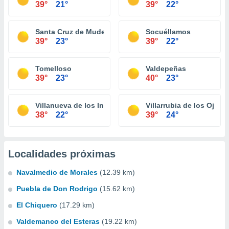
39°
21°
39°
22°
Santa Cruz de Mudela
Socuéllamos
39°
23°
39°
22°
Tomelloso
Valdepeñas
39°
23°
40°
23°
Villanueva de los Infantes
Villarrubia de los Ojos
38°
22°
39°
24°
Localidades próximas
Navalmedio de Morales
(12.39 km)
Puebla de Don Rodrigo
(15.62 km)
El Chiquero
(17.29 km)
Valdemanco del Esteras
(19.22 km)