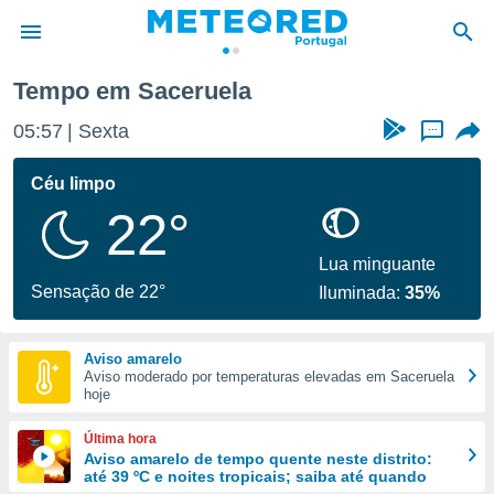
Saceruela
Tempo em Saceruela
de
05:58
Sexta
...
 da
empo.pt) foi
Céu limpo
or
22°
is para
e as
 fornecidas
Lua minguante
 qualidade.
Sensação de 22°
Iluminada:
35%
r a este
s das
opções:
Aviso amarelo
Aviso moderado por temperaturas elevadas em Saceruela
ookies e
hoje
 forma
Última hora
e digital
Aviso amarelo de tempo quente neste distrito:
até 39 ºC e noites tropicais; saiba até quando
da,