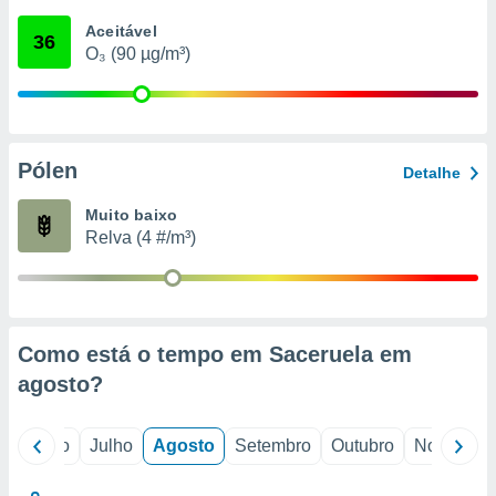
conteúdos.
Aceitável
36
O₃ (90 µg/m³)
ção
ão através
de
,
 e
Pólen
Detalhe
dos,
Muito baixo
publicidade
Relva (4 #/m³)
s, estudos
a e
mento de
ossos 1199
Como está o tempo em Saceruela em
eiros
agosto
?
o
Junho
Julho
Agosto
Setembro
Outubro
Novembro