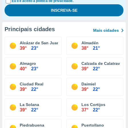
Eu li e aceito a política de privacidade.
Principais cidades
Mais cidades
Alcázar de San Juan
Almadén
39°
23°
38°
21°
Almagro
Calzada de Calatrava
40°
23°
39°
22°
Ciudad Real
Daimiel
39°
22°
39°
22°
La Solana
Los Cortijos
39°
22°
37°
22°
Piedrabuena
Puertollano