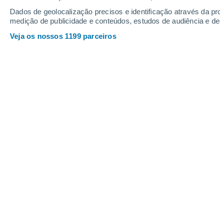
Domingo
9
Segunda
10
Dados de geolocalização precisos e identificação através da pr
medição de publicidade e conteúdos, estudos de audiência e d
Veja os nossos 1199 parceiros
A previsão do tempo por horas: Sab
DOMINGO, 09 DE AGOSTO
O dia todo
Limpo
Nascer do sol às
06h33m
Pôr-do-sol às
20h33m
Primeira luz às
06:03
Última luz às
21:03
Fase Lunar