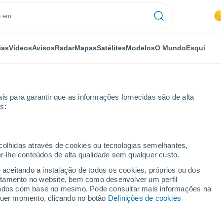
ias
Vídeos
Avisos
Radar
Mapas
Satélites
Modelos
O Mundo
Esqui
is para garantir que as informações fornecidas são de alta
s:
ecolhidas através de cookies ou tecnologias semelhantes,
er-lhe conteúdos de alta qualidade sem qualquer custo.
or horas
e aceitando a instalação de todos os cookies, próprios ou dos
rtamento no website, bem como desenvolver um perfil
lizados com base no mesmo. Pode consultar mais informações na
lquer momento, clicando no botão
Definições de cookies