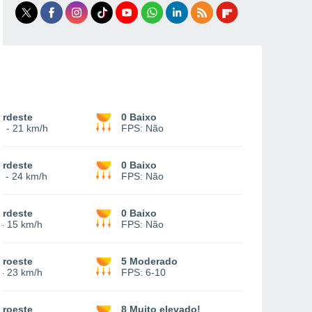
ordeste
0 Baixo
2
-
21 km/h
FPS:
Não
ordeste
0 Baixo
-
24 km/h
FPS:
Não
ordeste
0 Baixo
-
15 km/h
FPS:
Não
oroeste
5 Moderado
-
23 km/h
FPS:
6-10
oroeste
8 Muito elevado!