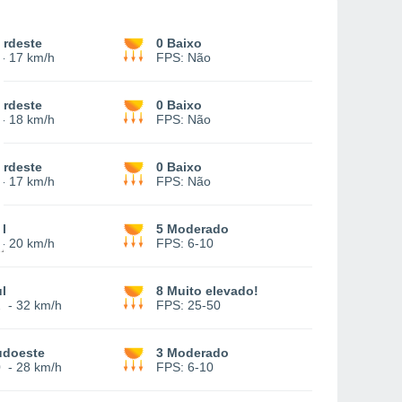
ordeste
0 Baixo
-
17 km/h
FPS:
Não
ordeste
0 Baixo
-
18 km/h
FPS:
Não
ordeste
0 Baixo
-
17 km/h
FPS:
Não
l
5 Moderado
-
20 km/h
FPS:
6-10
l
8 Muito elevado!
2
-
32 km/h
FPS:
25-50
udoeste
3 Moderado
0
-
28 km/h
FPS:
6-10