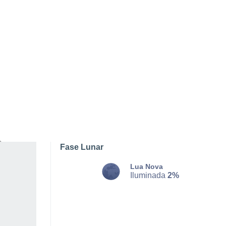
TERÇA, 11 DE AGOSTO
O dia todo
Limpo
Nascer do sol às
06h35m
Pôr-do-sol às
20h31m
Primeira luz às
06:05
Última luz às
21:00
Fase Lunar
Lua Nova
Iluminada
2%