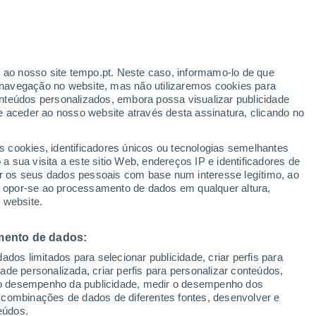
abugal
VENTO
PRECIPITAÇÃO
r ao nosso site tempo.pt. Neste caso, informamo-lo de que
12
15
18
21
00
03
06
09
12
15
18
21
00
navegação no website, mas não utilizaremos cookies para
nteúdos personalizados, embora possa visualizar publicidade
e aceder ao nosso website através desta assinatura, clicando no
33°
s cookies, identificadores únicos ou tecnologias semelhantes
32°
31°
 sua visita a este sitio Web, endereços IP e identificadores de
31°
29°
29°
r os seus dados pessoais com base num interesse legítimo, ao
27°
ou opor-se ao processamento de dados em qualquer altura,
27°
 website.
23°
22°
21°
mento de dados:
20°
19°
dos limitados para selecionar publicidade, criar perfis para
idade personalizada, criar perfis para personalizar conteúdos,
ir o desempenho da publicidade, medir o desempenho dos
 combinações de dados de diferentes fontes, desenvolver e
eúdos.