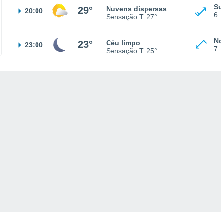
S
29°
Nuvens dispersas
20:00
6
Sensação T.
27°
N
23°
Céu limpo
23:00
7
Sensação T.
25°