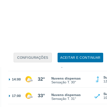
N
20°
Céu limpo
02:00
9
Sensação T.
20°
N
19°
Céu limpo
05:00
9
Sensação T.
19°
N
21°
Limpo
08:00
8
Sensação T.
21°
CONFIGURAÇÕES
ACEITAR E CONTINUAR
Su
29°
Limpo
11:00
6
Sensação T.
28°
Su
32°
Nuvens dispersas
14:00
1
Sensação T.
30°
S
33°
Nuvens dispersas
17:00
1
Sensação T.
31°