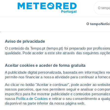
O tempo
Notíc
Aviso de privacidade
O conteúdo da Tempo.pt (tempo.pt) foi preparado por profissiona
qualidade. Pode aceder a este site através das seguintes opçõe
Aceitar cookies e aceder de forma gratuita
Início
Distrito da Guarda
Sabugal
Por horas
A publicidade digital personalizada, baseada em informações r
permite-nos financiar a nossa atividade para continuar a fornec
Tempo para Sabugal p
Ao clicar no botão "Aceitar e continuar", pode aceder ao websit
nossos parceiros, que nos permitem seguir e analisar o compo
específico para lhe mostrar publicidade e conteúdos persona
O Tempo 1 - 7 Dias
Por horas
nossa
Política de Cookies
e retirar o seu consentimento a qua
disponível na parte inferior da nossa página web.