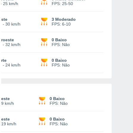
-
25 km/h
FPS:
25-50
este
3 Moderado
0
-
30 km/h
FPS:
6-10
oroeste
0 Baixo
5
-
32 km/h
FPS:
Não
rte
0 Baixo
2
-
24 km/h
FPS:
Não
deste
0 Baixo
19 km/h
FPS:
Não
deste
0 Baixo
-
19 km/h
FPS:
Não