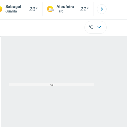
Sabugal
Albufeira
Lisboa
28°
22°
Guarda
Faro
Lisboa
°C