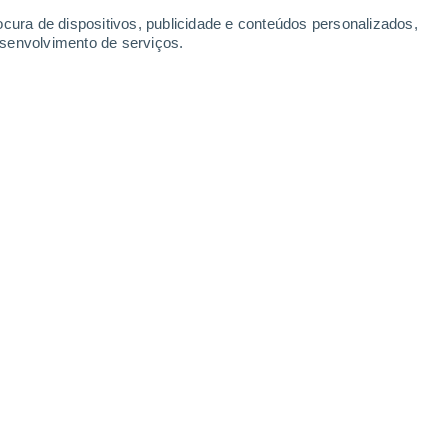
Terça
11
ocura de dispositivos, publicidade e conteúdos personalizados,
esenvolvimento de serviços.
ugal
N
18°
Céu limpo
02:00
1
Sensação T.
18°
N
16°
Nuvens dispersas
05:00
11
Sensação T.
16°
N
17°
Nuvens dispersas
08:00
6
Sensação T.
17°
N
25°
Limpo
11:00
7
Sensação T.
26°
N