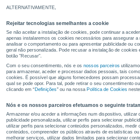
Gráfico do tempo por horas em S
ALTERNATIVAMENTE,
SÍMBOLO
TEMPERATURA
Rejeitar tecnologias semelhantes a cookie
Se não aceitar a instalação de cookies, pode continuar a acede
00
03
06
09
12
15
18
21
00
03
06
09
apenas instalaremos os cookies necessários para assegurar a 
analisar o comportamento ou para apresentar publicidade ou co
geral não personalizada. Pode recusar a instalação de cookies 
botão "Recusar".
Com o seu consentimento, nós e os
nossos parceiros
utilizamo
para armazenar, aceder e processar dados pessoais, tais como a
30°
29°
cookies. É possível que alguns fornecedores possam processa
qual se pode opor. Para tal, pode retirar o seu consentimento 
clicando em “
Definições
” ou na nossa
25°
Política de Cookies
neste
25°
21°
Nós e os nossos parceiros efetuamos o seguinte trata
19°
18°
18°
Armazenar e/ou aceder a informações num dispositivo, utilizar da
17°
17°
16°
publicidade personalizada, utilizar perfis para selecionar public
utilizar perfis para selecionar conteúdos personalizados, med
conteúdos, compreender os públicos através de estatísticas ou
melhorar serviços, utilizar dados limitados para selecionar cont