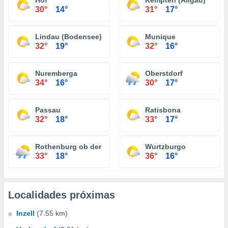
Hof
Kempten (Allgäu)
30°
14°
31°
17°
Lindau (Bodensee)
Munique
32°
19°
32°
16°
Nuremberga
Oberstdorf
34°
16°
30°
17°
Passau
Ratisbona
32°
18°
33°
17°
Rothenburg ob der Tauber
Wurtzburgo
33°
18°
36°
16°
Localidades próximas
Inzell
(7.55 km)