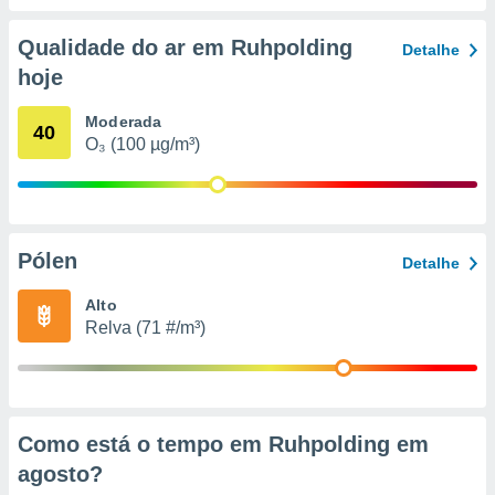
conteúdos.
Qualidade do ar em Ruhpolding
Detalhe
ção
hoje
ão através
de
Moderada
40
,
O₃ (100 µg/m³)
 e
dos,
publicidade
s, estudos
Pólen
Detalhe
a e
mento de
Alto
Relva (71 #/m³)
ossos 1199
eiros
Como está o tempo em Ruhpolding em
agosto
?