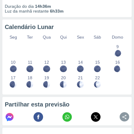
Duração do dia
14h36m
Luz da manhã restante
6h33m
Calendário Lunar
Seg
Ter
Qua
Qui
Sex
Sáb
Domo
9
10
11
12
13
14
15
16
17
18
19
20
21
22
Partilhar esta previsão