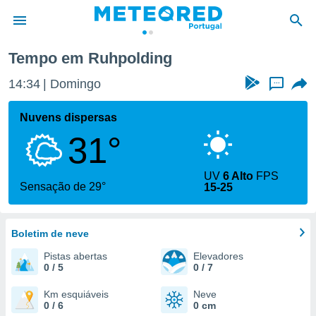
Tempo em Ruhpolding
de
14:34
Domingo
...
 da
empo.pt) foi
Nuvens dispersas
or
31°
is para
e as
 fornecidas
UV
6 Alto
FPS
 qualidade.
Sensação de 29°
15-25
r a este
s das
opções:
Boletim de neve
ookies e
Pistas abertas
Elevadores
 forma
0 / 5
0 / 7
e digital
Km esquiáveis
Neve
0 / 6
0 cm
da,