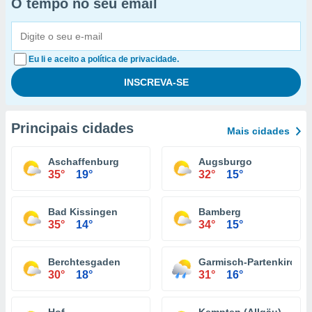
O tempo no seu email
Eu li e aceito a política de privacidade.
Principais cidades
Mais cidades
Aschaffenburg
Augsburgo
35°
19°
32°
15°
Bad Kissingen
Bamberg
35°
14°
34°
15°
Berchtesgaden
Garmisch-Partenkirche
30°
18°
31°
16°