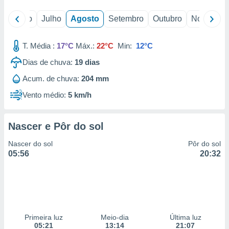
o
Junho
Julho
Agosto
Setembro
Outubro
Novembro
T. Média :
17°C
Máx.:
22°C
Min:
12°C
Dias de chuva:
19
dias
Acum. de chuva:
204 mm
Vento médio:
5 km/h
Nascer e Pôr do sol
Nascer do sol
Pôr do sol
05:56
20:32
Primeira luz
Meio-dia
Última luz
05:21
13:14
21:07