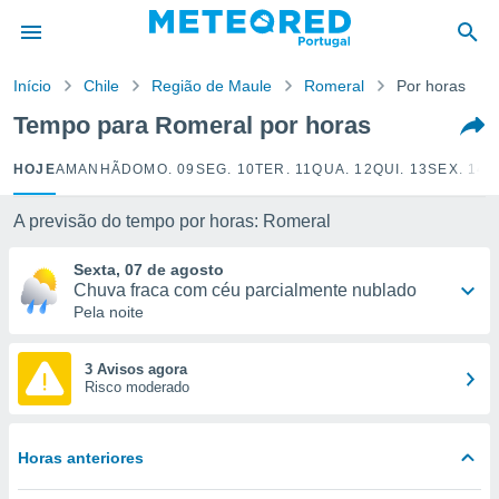
de
Início
Chile
Região de Maule
Romeral
Por horas
 da
empo.pt) foi
Tempo para Romeral por horas
or
is para
HOJE
AMANHÃ
DOMO. 09
SEG. 10
TER. 11
QUA. 12
QUI. 13
SEX. 14
S
e as
 fornecidas
 qualidade.
A previsão do tempo por horas: Romeral
r a este
s das
Sexta, 07 de agosto
opções:
Chuva fraca com céu parcialmente nublado
Pela noite
ookies e
 forma
3 Avisos agora
Risco moderado
e digital
da,
m
Horas anteriores
 recolhidas
cookies ou