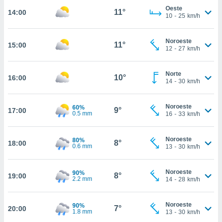
Oeste
11°
14:00
, permite-
10
-
25
km/h
ar a nossa
ara
ACEITAR
 fornecer-
Noroeste
11°
15:00
E
12
-
27
km/h
os de alta
CONTINUAR
sem
sto.
Norte
10°
16:00
CONFIGURAÇÕES
14
-
30
km/h
o botão
ontinuar",
r ao
Noroeste
60%
9°
17:00
itando a
0.5 mm
16
-
33
km/h
de todos os
óprios ou
Noroeste
80%
parceiros,
8°
18:00
0.6 mm
13
-
30
km/h
rmitem
lisar o
nto no
Noroeste
90%
8°
19:00
em como
2.2 mm
14
-
28
km/h
 um perfil
para lhe
Noroeste
90%
licidade e
7°
20:00
1.8 mm
13
-
30
km/h