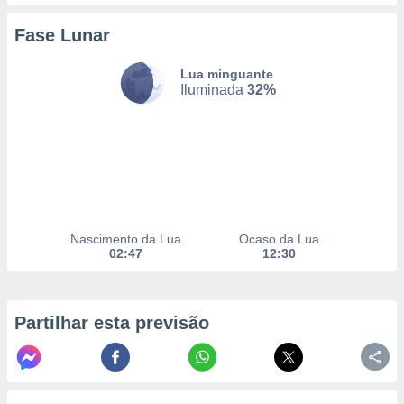
Fase Lunar
nto, nós e
Lua minguante
arceiros
Iluminada
32%
cookies,
ores únicos
ias
s para
 aceder e
dados
ais como a
 este sitio
eços IP e
Nascimento da Lua
Ocaso da Lua
ores de
02:47
12:30
possível
es possam
os seus
Partilhar esta previsão
oais com
nteresse
o qual se
ara tal,
 o seu