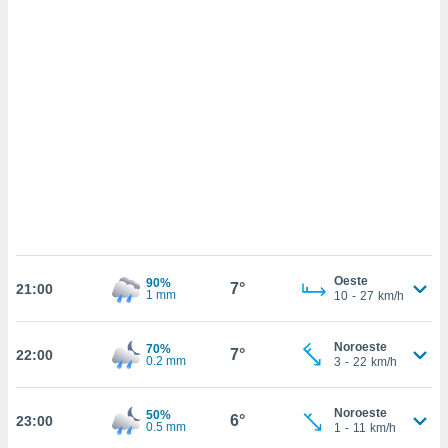
ados com
esmo. Pode
ais
s na nossa
 Cookies
e
u
nto a
omento,
 botão
de cookies
na parte
nossa
.
IVAMENTE,
Oeste
90%
7°
21:00
1 mm
10
-
27
km/h
as
Noroeste
70%
tes a
7°
22:00
0.2 mm
3
-
22
km/h
tar a
Noroeste
50%
de cookies,
6°
23:00
0.5 mm
1
-
11
km/h
uar a