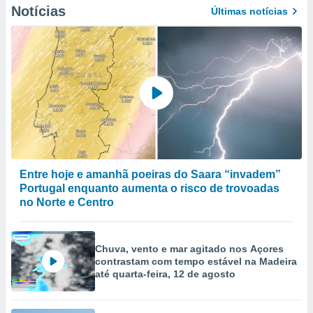
Notícias
to ou opor-
Últimas notícias
essamento
m qualquer
ando em “
 ou na
 Cookies
te.
 nossos
s o
Entre hoje e amanhã poeiras do Saara “invadem”
o de
Portugal enquanto aumenta o risco de trovoadas
no Norte e Centro
e/ou aceder
ões num
utilizar
Chuva, vento e mar agitado nos Açores
ados para
contrastam com tempo estável na Madeira
publicidade,
até quarta-feira, 12 de agosto
 para
a, utilizar