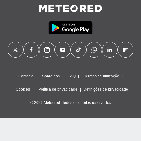
ão através
de
,
 e
dos,
publicidade
s, estudos
a e
mento de
Contacto
Sobre nós
FAQ
Termos de utilização
ossos 1199
eiros
Cookies
Política de privacidade
Definições de privacidade
© 2026 Meteored. Todos os direitos reservados