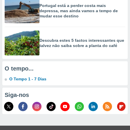
selecionar
Portugal está a perder costa mais
depressa, mas ainda vamos a tempo de
a, criar
mudar esse destino
personalizar
tilizar
selecionar
Descubra estes 5 factos interessantes que
dos, medir
talvez não saiba sobre a planta do café
nho da
, medir o
o dos
O tempo...
r os
ravés de
O Tempo 1 - 7 Dias
s ou
s de dados
es fontes,
Siga-nos
 e melhorar
ilizar dados
ara
conteúdos.
ção