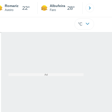
Romariz
Albufeira
Lisboa
22°
28°
Aveiro
Faro
Lisboa
°C