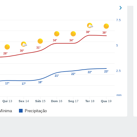
7.5
38°
38°
34°
34°
5
31°
30°
28°
2.5
23°
22°
22°
21°
18°
17°
17°
mm
Qui
13
Sex
14
Sáb
15
Dom
16
Seg
17
Ter
18
Qua
19
Mínima
Precipitação