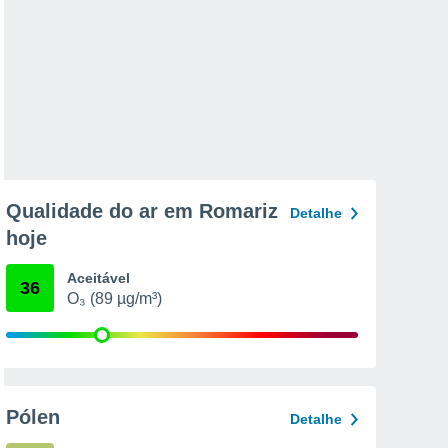
Qualidade do ar em Romariz
Detalhe
hoje
Aceitável
36
O₃ (89 µg/m³)
Pólen
Detalhe