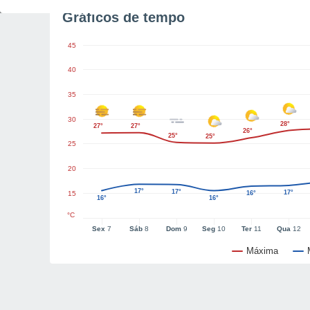
Gráficos de tempo
45
40
35
30
28°
27°
27°
26°
25°
25°
25
20
17°
17°
17°
15
16°
16°
16°
°C
Sex
7
Sáb
8
Dom
9
Seg
10
Ter
11
Qua
12
Máxima