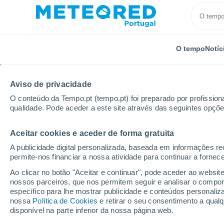
O tempo
Notíc
Aviso de privacidade
O conteúdo da Tempo.pt (tempo.pt) foi preparado por profissiona
qualidade. Pode aceder a este site através das seguintes opçõe
Aceitar cookies e aceder de forma gratuita
Início
Distrito de Aveiro
Romariz
A publicidade digital personalizada, baseada em informações r
permite-nos financiar a nossa atividade para continuar a fornec
Tempo em Romariz
Ao clicar no botão "Aceitar e continuar", pode aceder ao websit
nossos parceiros, que nos permitem seguir e analisar o compo
20:15
Sexta
específico para lhe mostrar publicidade e conteúdos persona
nossa
Política de Cookies
e retirar o seu consentimento a qua
disponível na parte inferior da nossa página web.
Névoa de poeira