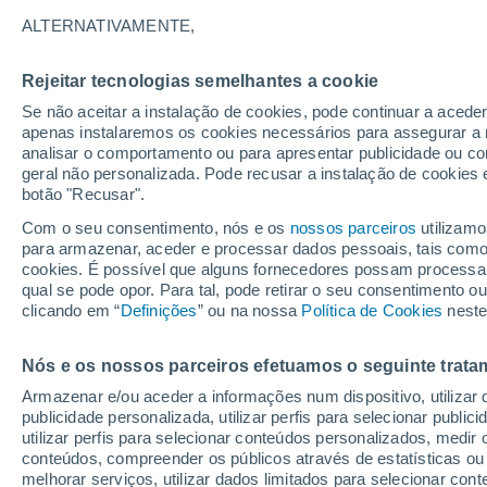
24°
ALTERNATIVAMENTE,
Rejeitar tecnologias semelhantes a cookie
Noroeste
Se não aceitar a instalação de cookies, pode continuar a acede
Sensação de 25°
6
-
18 km/
apenas instalaremos os cookies necessários para assegurar a 
analisar o comportamento ou para apresentar publicidade ou co
geral não personalizada. Pode recusar a instalação de cookies 
botão "Recusar".
Última hora
Hoje e amanhã poeiras do Saara “invadem”
Com o seu consentimento, nós e os
nossos parceiros
utilizamo
Portugal: risco de trovoadas no Norte e Centr
para armazenar, aceder e processar dados pessoais, tais como a
aumenta
cookies. É possível que alguns fornecedores possam processa
O Tempo 1 - 7 Dias
Atualidade
Mapas de chuva
R
qual se pode opor. Para tal, pode retirar o seu consentimento 
clicando em “
Definições
” ou na nossa
Política de Cookies
neste
Nós e os nossos parceiros efetuamos o seguinte trata
Amanhã
Domingo
S
Hoje
Armazenar e/ou aceder a informações num dispositivo, utilizar da
8 Ago.
9 Ago.
7 Ago.
publicidade personalizada, utilizar perfis para selecionar public
utilizar perfis para selecionar conteúdos personalizados, med
conteúdos, compreender os públicos através de estatísticas ou
melhorar serviços, utilizar dados limitados para selecionar cont