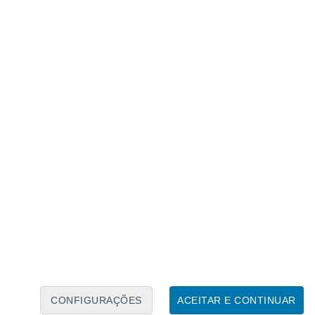
Calendário Lunar
Seg
Ter
Qua
Qui
Sex
Sáb
Domo
7
8
9
10
11
12
13
14
15
16
17
18
19
20
CONFIGURAÇÕES
ACEITAR E CONTINUAR