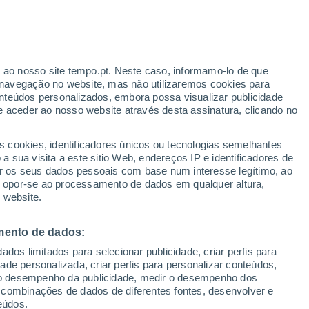
r ao nosso site tempo.pt. Neste caso, informamo-lo de que
h
navegação no website, mas não utilizaremos cookies para
nteúdos personalizados, embora possa visualizar publicidade
e aceder ao nosso website através desta assinatura, clicando no
s cookies, identificadores únicos ou tecnologias semelhantes
o
 sua visita a este sitio Web, endereços IP e identificadores de
r os seus dados pessoais com base num interesse legítimo, ao
adar de Chuva
Satélites
Modelos
ou opor-se ao processamento de dados em qualquer altura,
 website.
mento de dados:
egunda
Terça
Quarta
Quinta
dos limitados para selecionar publicidade, criar perfis para
10 Ago.
11 Ago.
12 Ago.
13 Ago.
idade personalizada, criar perfis para personalizar conteúdos,
ir o desempenho da publicidade, medir o desempenho dos
 combinações de dados de diferentes fontes, desenvolver e
eúdos.