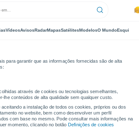
ias
Vídeos
Avisos
Radar
Mapas
Satélites
Modelos
O Mundo
Esqui
is para garantir que as informações fornecidas são de alta
s:
ecolhidas através de cookies ou tecnologias semelhantes,
er-lhe conteúdos de alta qualidade sem qualquer custo.
e aceitando a instalação de todos os cookies, próprios ou dos
rtamento no website, bem como desenvolver um perfil
...
lizados com base no mesmo. Pode consultar mais informações na
lquer momento, clicando no botão
Definições de cookies
Por horas
Névoa de poeira nas próximas
horas