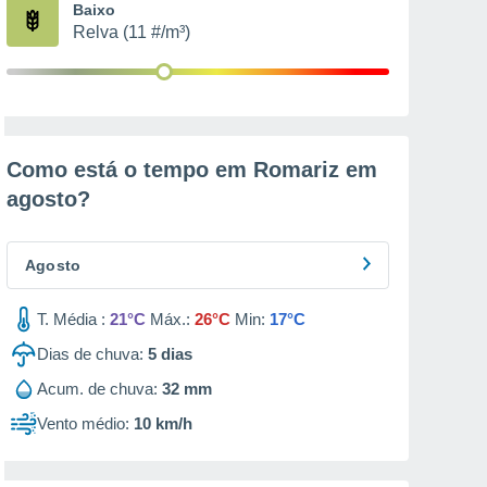
Baixo
Relva (11 #/m³)
Como está o tempo em Romariz em
agosto
?
Agosto
T. Média :
21°C
Máx.:
26°C
Min:
17°C
Dias de chuva:
5
dias
Acum. de chuva:
32 mm
Vento médio:
10 km/h