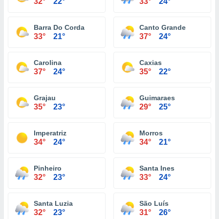
32°
22°
33°
24°
Barra Do Corda
Canto Grande
33°
21°
37°
24°
Carolina
Caxias
37°
24°
35°
22°
Grajau
Guimaraes
35°
23°
29°
25°
Imperatriz
Morros
34°
24°
34°
21°
Pinheiro
Santa Ines
32°
23°
33°
24°
Santa Luzia
São Luís
32°
23°
31°
26°