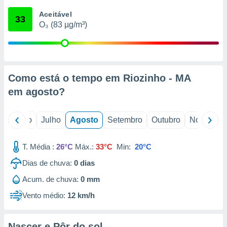
conteúdos.
Aceitável
33
O₃ (83 µg/m³)
ção
ão através
de
,
 e
Como está o tempo em Riozinho - MA
em
agosto
?
dos,
publicidade
s, estudos
o
Junho
Julho
Agosto
Setembro
Outubro
Novembro
a e
mento de
T. Média :
26°C
Máx.:
33°C
Min:
20°C
ossos 1199
Dias de chuva:
0
dias
eiros
Acum. de chuva:
0 mm
Vento médio:
12 km/h
Nascer e Pôr do sol