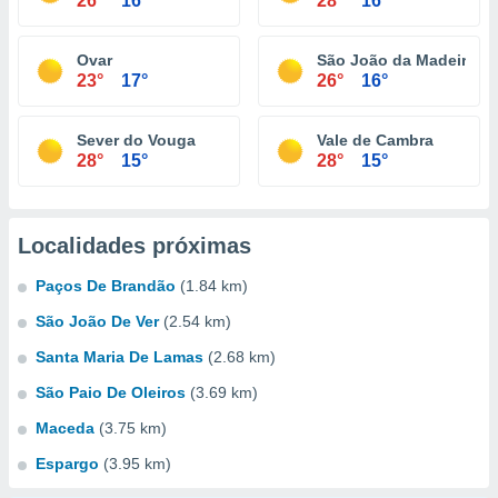
26°
16°
28°
16°
Ovar
São João da Madeira
23°
17°
26°
16°
Sever do Vouga
Vale de Cambra
28°
15°
28°
15°
Localidades próximas
Paços De Brandão
(1.84 km)
São João De Ver
(2.54 km)
Santa Maria De Lamas
(2.68 km)
São Paio De Oleiros
(3.69 km)
Maceda
(3.75 km)
Espargo
(3.95 km)