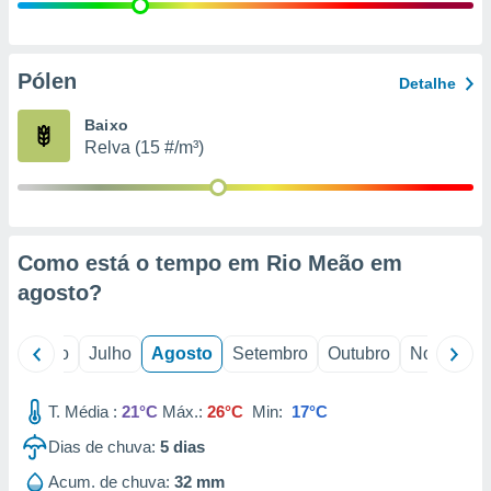
conteúdos.
ção
Pólen
Detalhe
ão através
de
Baixo
,
Relva (15 #/m³)
 e
dos,
publicidade
s, estudos
Como está o tempo em Rio Meão em
a e
mento de
agosto
?
ossos 1199
o
Junho
Julho
Agosto
Setembro
Outubro
Novembro
eiros
T. Média :
21°C
Máx.:
26°C
Min:
17°C
Dias de chuva:
5
dias
Acum. de chuva:
32 mm