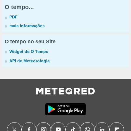
O tempo...
PDF
mais informações
O tempo no seu Site
Widget de O Tempo
API de Meteorologia