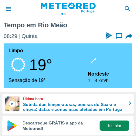
Tempo em Rio Meão
de
08:29
Quinta
...
 da
empo.pt) foi
Limpo
or
19°
is para
e as
 fornecidas
Nordeste
 qualidade.
Sensação de 19°
1
8 km/h
r a este
s das
opções:
Última hora
Subida das temperaturas, poeiras do Saara e
ookies e
chuva: datas e zonas mais afetadas em Portugal
 forma
Descarregue
GRÁTIS
a app da
Instalar
e digital
Meteored!
da,