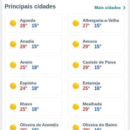
Principais cidades
Mais cidades
Agueda
Albergaria-a-Velha
28°
15°
27°
15°
Anadia
Arouca
29°
15°
29°
15°
Aveiro
Castelo de Paiva
25°
18°
29°
15°
Espinho
Estarreja
24°
18°
25°
16°
Ilhavo
Mealhada
25°
18°
29°
15°
Oliveira de Azeméis
Oliveira do Bairro