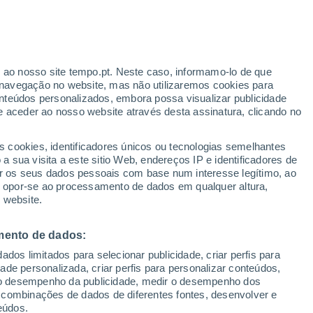
Retulemus
VENTO
PRECIPITAÇÃO
r ao nosso site tempo.pt. Neste caso, informamo-lo de que
12
15
18
21
00
03
06
09
12
15
18
21
00
navegação no website, mas não utilizaremos cookies para
nteúdos personalizados, embora possa visualizar publicidade
e aceder ao nosso website através desta assinatura, clicando no
s cookies, identificadores únicos ou tecnologias semelhantes
 sua visita a este sitio Web, endereços IP e identificadores de
r os seus dados pessoais com base num interesse legítimo, ao
10°
ou opor-se ao processamento de dados em qualquer altura,
9°
9°
8°
8°
8°
 website.
5°
4°
mento de dados:
3°
3°
3°
3°
2°
dos limitados para selecionar publicidade, criar perfis para
idade personalizada, criar perfis para personalizar conteúdos,
3.5
ir o desempenho da publicidade, medir o desempenho dos
 combinações de dados de diferentes fontes, desenvolver e
1.2
0.7
0.5
0.5
0.5
0.5
0.4
0.4
eúdos.
0.2
0.1