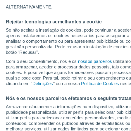
Gráfico do tempo por horas em 
ALTERNATIVAMENTE,
SÍMBOLO
TEMPERATURA
Rejeitar tecnologias semelhantes a cookie
Se não aceitar a instalação de cookies, pode continuar a acede
00
03
06
09
12
15
18
21
00
03
06
09
apenas instalaremos os cookies necessários para assegurar a 
analisar o comportamento ou para apresentar publicidade ou co
geral não personalizada. Pode recusar a instalação de cookies 
botão "Recusar".
Com o seu consentimento, nós e os
nossos parceiros
utilizamo
13°
para armazenar, aceder e processar dados pessoais, tais como a
12°
cookies. É possível que alguns fornecedores possam processa
qual se pode opor. Para tal, pode retirar o seu consentimento 
9°
clicando em “
Definições
” ou na nossa
Política de Cookies
neste
6°
5°
4°
Nós e os nossos parceiros efetuamos o seguinte trata
3°
3°
3°
3°
2°
Armazenar e/ou aceder a informações num dispositivo, utilizar da
publicidade personalizada, utilizar perfis para selecionar public
utilizar perfis para selecionar conteúdos personalizados, med
conteúdos, compreender os públicos através de estatísticas ou
melhorar serviços, utilizar dados limitados para selecionar cont