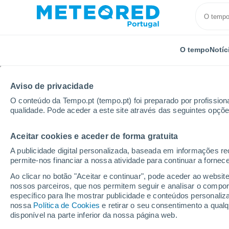
O tempo
Notíc
Aviso de privacidade
O conteúdo da Tempo.pt (tempo.pt) foi preparado por profissiona
qualidade. Pode aceder a este site através das seguintes opçõe
Aceitar cookies e aceder de forma gratuita
Início
Chile
Região de Maule
Retulemus
Po
A publicidade digital personalizada, baseada em informações r
permite-nos financiar a nossa atividade para continuar a fornec
Tempo para Retulemus
Ao clicar no botão "Aceitar e continuar", pode aceder ao websit
nossos parceiros, que nos permitem seguir e analisar o compo
específico para lhe mostrar publicidade e conteúdos persona
O Tempo 1 - 7 Dias
Por horas
nossa
Política de Cookies
e retirar o seu consentimento a qua
disponível na parte inferior da nossa página web.