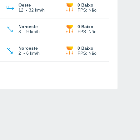
Oeste
0 Baixo
12
-
32 km/h
FPS:
Não
Noroeste
0 Baixo
3
-
9 km/h
FPS:
Não
Noroeste
0 Baixo
2
-
6 km/h
FPS:
Não