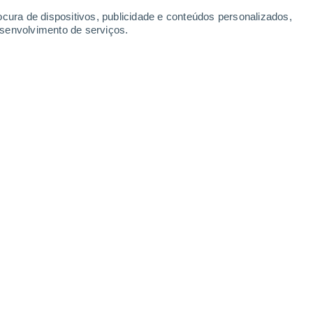
Sábado
8
ocura de dispositivos, publicidade e conteúdos personalizados,
esenvolvimento de serviços.
tulemus
5°
Nuvens dispersas
02:00
Sensação T.
9°
3°
Neblina
05:00
Sensação T.
5°
2°
Nevoeiro
08:00
Sensação T.
2°
9°
Nuvens dispersas
11:00
Sensação T.
8°