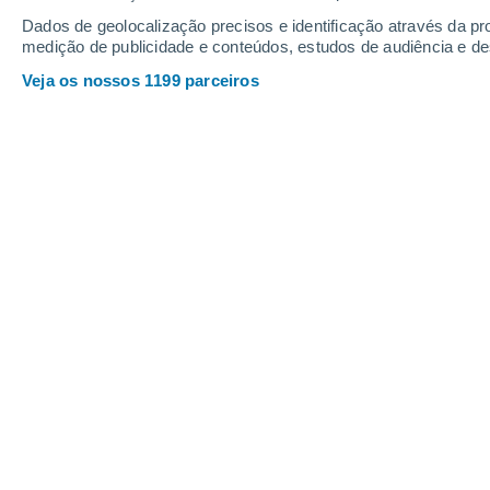
Quinta
6
Sexta
7
Dados de geolocalização precisos e identificação através da pr
medição de publicidade e conteúdos, estudos de audiência e d
Veja os nossos 1199 parceiros
A previsão do tempo por horas: Re
QUINTA, 06 DE AGOSTO
Pela manhã
Nevoeiro
Nascer do sol às
07h40m
Pôr-do-sol às
18h10m
Primeira luz às
07:14
Última luz às
18:36
Fase Lunar