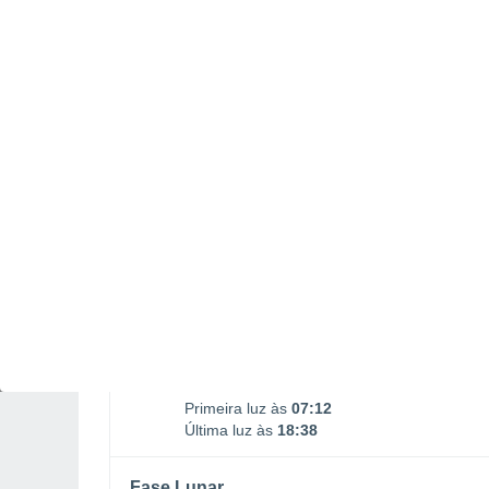
SÁBADO, 08 DE AGOSTO
1 Alerta depois de amanhã!
Risco moderado
De madrugada
Chuva fraca com céu
parcialmente nublado
Nascer do sol às
07h38m
Pôr-do-sol às
18h11m
Primeira luz às
07:12
Última luz às
18:38
Fase Lunar