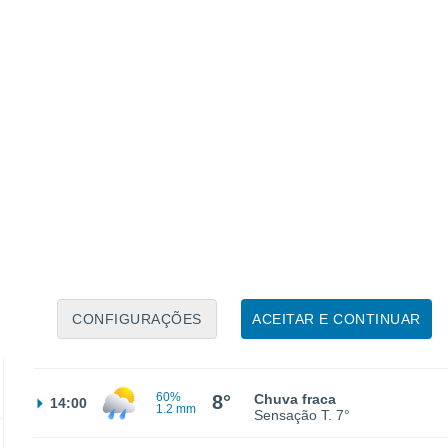
40%
3°
Chuva fraca
02:00
0.5 mm
Sensação T.
2°
40%
3°
Chuva fraca
05:00
0.5 mm
Sensação T.
2°
30%
3°
Chuva fraca
08:00
0.5 mm
Sensação T.
2°
CONFIGURAÇÕES
ACEITAR E CONTINUAR
50%
8°
Chuva fraca
11:00
0.7 mm
Sensação T.
7°
60%
8°
Chuva fraca
14:00
1.2 mm
Sensação T.
7°