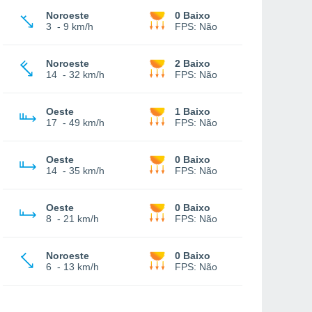
Noroeste
0 Baixo
3
-
9 km/h
FPS:
Não
Noroeste
2 Baixo
14
-
32 km/h
FPS:
Não
Oeste
1 Baixo
17
-
49 km/h
FPS:
Não
Oeste
0 Baixo
14
-
35 km/h
FPS:
Não
Oeste
0 Baixo
8
-
21 km/h
FPS:
Não
Noroeste
0 Baixo
6
-
13 km/h
FPS:
Não