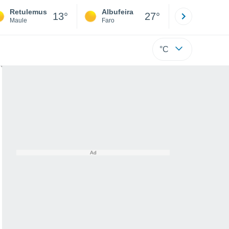
Retulemus
Albufeira
Lisboa
13°
27°
Maule
Faro
Lisboa
°C