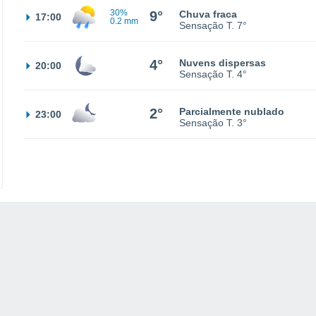
30%
9°
Chuva fraca
17:00
0.2 mm
Sensação T.
7°
4°
Nuvens dispersas
20:00
Sensação T.
4°
2°
Parcialmente nublado
23:00
Sensação T.
3°