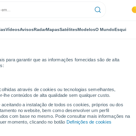
ias
Vídeos
Avisos
Radar
Mapas
Satélites
Modelos
O Mundo
Esqui
is para garantir que as informações fornecidas são de alta
s:
r horas
ecolhidas através de cookies ou tecnologias semelhantes,
er-lhe conteúdos de alta qualidade sem qualquer custo.
 por horas
e aceitando a instalação de todos os cookies, próprios ou dos
rtamento no website, bem como desenvolver um perfil
lizados com base no mesmo. Pode consultar mais informações na
lquer momento, clicando no botão
Definições de cookies