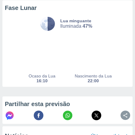
to ou opor-
Fase Lunar
essamento
m qualquer
Lua minguante
ando em “
Iluminada
47%
 ou na
 Cookies
te.
 nossos
s o
Ocaso da Lua
Nascimento da Lua
o de
16:10
22:00
e/ou aceder
ões num
Partilhar esta previsão
utilizar
ados para
publicidade,
 para
a, utilizar