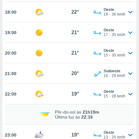
osso site
este caso,
Oeste
22°
18:00
lo de que
19
-
36
km/h
talaremos
Oeste
s para
21°
19:00
17
-
35
km/h
a navegação
, mas não
s cookies
Oeste
21°
20:00
ar o
15
-
30
km/h
nto ou
ntar
Sudoeste
 ou
20°
21:00
16
-
29
km/h
dos,
ssa
Oeste
19°
22:00
ublicidade
15
-
28
km/h
ada. Pode
Pôr-do-sol às
21h19m
nstalação de
Última luz às
22:16
ceder ao
ite através
atura,
Oeste
19°
23:00
13
-
25
km/h
 botão