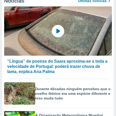
Notícias
Últimas notícias
selecionar
a, criar
personalizar
tilizar
selecionar
dos, medir
nho da
, medir o
o dos
“Língua” de poeiras do Saara aproxima-se a toda a
r os
velocidade de Portugal: poderá trazer chuva de
ravés de
lama, explica Ana Palma
s ou
s de dados
es fontes,
 e melhorar
Durante décadas ninguém percebeu que o
ilizar dados
coelho ibérico era uma espécie diferente e
ara
isso muda tudo
conteúdos.
ção
A Organização Meteorológica Mundial