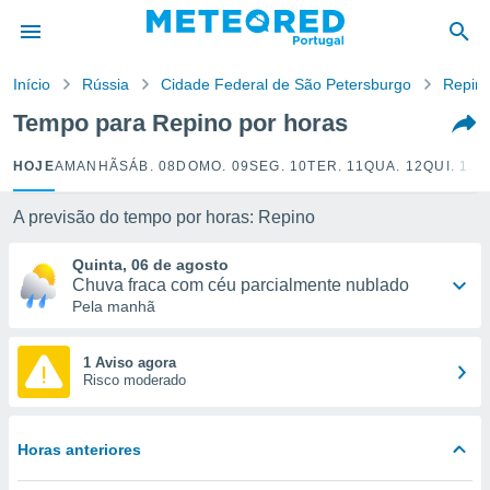
de
Início
Rússia
Cidade Federal de São Petersburgo
Repin
 da
empo.pt) foi
Tempo para Repino por horas
or
is para
HOJE
AMANHÃ
SÁB. 08
DOMO. 09
SEG. 10
TER. 11
QUA. 12
QUI. 13
S
e as
 fornecidas
 qualidade.
A previsão do tempo por horas: Repino
r a este
s das
Quinta, 06 de agosto
opções:
Chuva fraca com céu parcialmente nublado
Pela manhã
ookies e
 forma
1 Aviso agora
Risco moderado
e digital
da,
m
Horas anteriores
 recolhidas
cookies ou