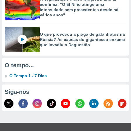
confirma: "O El Niño atinge uma
ão através
intensidade sem precedentes desde há
vários anos"
de
,
 e
O que provocou a praga de gafanhotos na
dos,
Rússia? As causas do gigantesco enxame
publicidade
que invadiu o Daguestão
s, estudos
a e
mento de
O tempo...
ossos 1199
O Tempo 1 - 7 Dias
eiros
Siga-nos