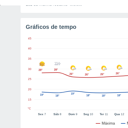
Luz da manhã restante
4h56m
Gráficos de tempo
45
40
35
30
28°
28°
26°
26°
26°
26°
25
20
19°
19°
18°
18°
18°
18°
15
°C
Sex
7
Sáb
8
Dom
9
Seg
10
Ter
11
Qua
12
Máxima