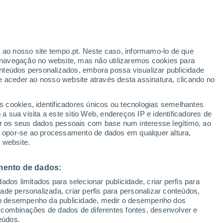
r ao nosso site tempo.pt. Neste caso, informamo-lo de que
/h
navegação no website, mas não utilizaremos cookies para
nteúdos personalizados, embora possa visualizar publicidade
e aceder ao nosso website através desta assinatura, clicando no
s cookies, identificadores únicos ou tecnologias semelhantes
o
 sua visita a este sitio Web, endereços IP e identificadores de
r os seus dados pessoais com base num interesse legítimo, ao
adar de Chuva
Satélites
Modelos
ou opor-se ao processamento de dados em qualquer altura,
 website.
mento de dados:
egunda
Terça
Quarta
Quinta
dos limitados para selecionar publicidade, criar perfis para
10 Ago.
11 Ago.
12 Ago.
13 Ago.
idade personalizada, criar perfis para personalizar conteúdos,
ir o desempenho da publicidade, medir o desempenho dos
 combinações de dados de diferentes fontes, desenvolver e
eúdos.