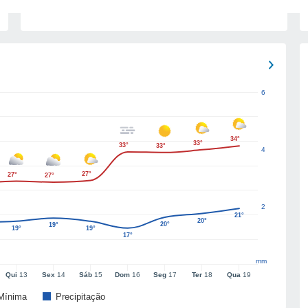
6
34°
33°
33°
33°
4
27°
27°
27°
2
21°
20°
20°
19°
19°
19°
17°
mm
Qui
13
Sex
14
Sáb
15
Dom
16
Seg
17
Ter
18
Qua
19
Mínima
Precipitação