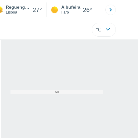
Reguengo Grande
Albufeira
Lisboa
27°
26°
Lisboa
Faro
Lisboa
°C