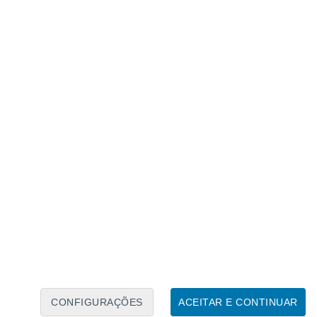
Calendário Lunar
Seg
Ter
Qua
Qui
Sex
Sáb
Domo
7
8
9
10
11
12
13
14
15
16
17
18
19
20
CONFIGURAÇÕES
ACEITAR E CONTINUAR