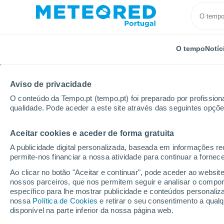
O tempo
Notíc
Aviso de privacidade
O conteúdo da Tempo.pt (tempo.pt) foi preparado por profissiona
qualidade. Pode aceder a este site através das seguintes opçõe
Aceitar cookies e aceder de forma gratuita
Início
Distrito de Lisboa
Reguengo Grande
A publicidade digital personalizada, baseada em informações r
permite-nos financiar a nossa atividade para continuar a fornec
Tempo em Reguengo G
Ao clicar no botão "Aceitar e continuar", pode aceder ao websit
nossos parceiros, que nos permitem seguir e analisar o compo
16:15
Sexta
específico para lhe mostrar publicidade e conteúdos persona
nossa
Política de Cookies
e retirar o seu consentimento a qua
disponível na parte inferior da nossa página web.
Névoa de poeira