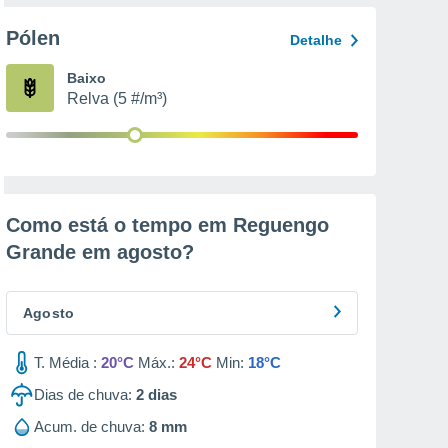
Pólen
Detalhe
Baixo
Relva (5 #/m³)
Como está o tempo em Reguengo
Grande em
agosto
?
Agosto
T. Média :
20°C
Máx.:
24°C
Min:
18°C
Dias de chuva:
2
dias
Acum. de chuva:
8 mm