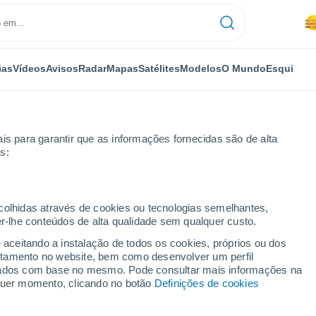
ias
Vídeos
Avisos
Radar
Mapas
Satélites
Modelos
O Mundo
Esqui
is para garantir que as informações fornecidas são de alta
s:
ecolhidas através de cookies ou tecnologias semelhantes,
er-lhe conteúdos de alta qualidade sem qualquer custo.
rande
e aceitando a instalação de todos os cookies, próprios ou dos
rtamento no website, bem como desenvolver um perfil
...
lizados com base no mesmo. Pode consultar mais informações na
lquer momento, clicando no botão
Definições de cookies
Por horas
Névoa de poeira nas próximas
horas