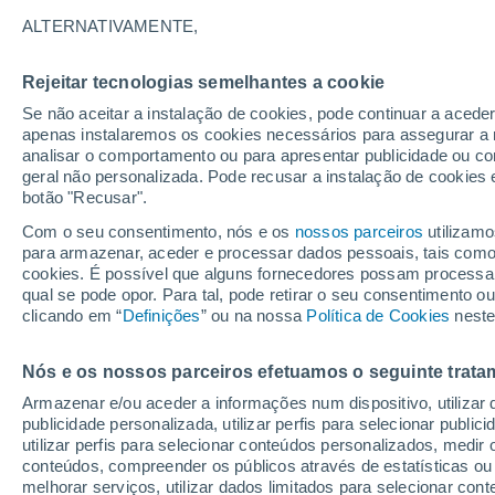
27°
ALTERNATIVAMENTE,
Rejeitar tecnologias semelhantes a cookie
Norte
Se não aceitar a instalação de cookies, pode continuar a acede
Sensação de 28°
16
-
35 km
apenas instalaremos os cookies necessários para assegurar a 
analisar o comportamento ou para apresentar publicidade ou co
geral não personalizada. Pode recusar a instalação de cookies 
botão "Recusar".
Última hora
Hoje e amanhã poeiras do Saara “invadem”
Com o seu consentimento, nós e os
nossos parceiros
utilizamo
Portugal: risco de trovoadas no Norte e Centr
para armazenar, aceder e processar dados pessoais, tais como a
aumenta
cookies. É possível que alguns fornecedores possam processa
O Tempo 1 - 7 Dias
Atualidade
Mapas de chuva
R
qual se pode opor. Para tal, pode retirar o seu consentimento 
clicando em “
Definições
” ou na nossa
Política de Cookies
neste
Nós e os nossos parceiros efetuamos o seguinte trata
Amanhã
Domingo
S
Hoje
Armazenar e/ou aceder a informações num dispositivo, utilizar da
8 Ago.
9 Ago.
7 Ago.
publicidade personalizada, utilizar perfis para selecionar public
utilizar perfis para selecionar conteúdos personalizados, med
conteúdos, compreender os públicos através de estatísticas ou
melhorar serviços, utilizar dados limitados para selecionar cont