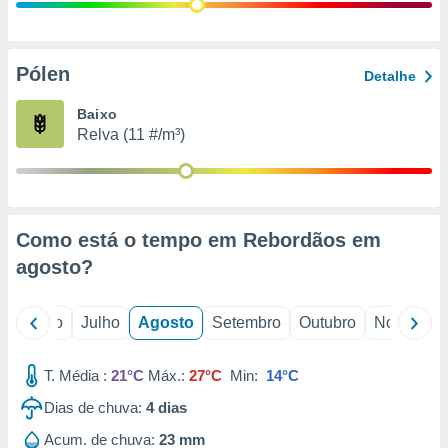
conteúdos.
ção
Pólen
Detalhe
ão através
de
Baixo
,
Relva (11 #/m³)
 e
dos,
publicidade
s, estudos
Como está o tempo em Rebordãos em
a e
mento de
agosto
?
ossos 1199
o
Junho
Julho
Agosto
Setembro
Outubro
Novembro
eiros
T. Média :
21°C
Máx.:
27°C
Min:
14°C
Dias de chuva:
4
dias
Acum. de chuva:
23 mm