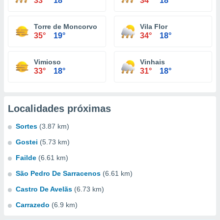
33°
18°
34°
18°
Torre de Moncorvo
Vila Flor
35°
19°
34°
18°
Vimioso
Vinhais
33°
18°
31°
18°
Localidades próximas
Sortes
(3.87 km)
Gostei
(5.73 km)
Failde
(6.61 km)
São Pedro De Sarracenos
(6.61 km)
Castro De Avelãs
(6.73 km)
Carrazedo
(6.9 km)