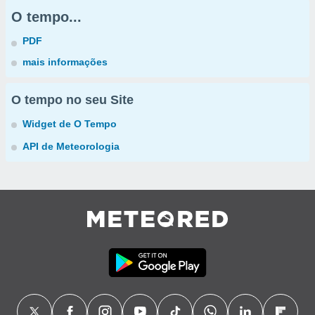
O tempo...
PDF
mais informações
O tempo no seu Site
Widget de O Tempo
API de Meteorologia