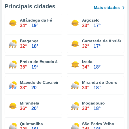
Principais cidades
Mais cidades
Alfândega da Fé
Argozelo
34°
19°
33°
17°
Bragança
Carrazeda de Ansiães
32°
18°
32°
17°
Freixo de Espada à Cinta
Izeda
35°
19°
34°
18°
Macedo de Cavaleiros
Miranda do Douro
33°
20°
33°
18°
Mirandela
Mogadouro
36°
20°
33°
18°
Quintanilha
São Pedro Velho