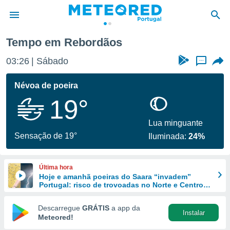
Tempo em Rebordãos
de
03:26
Sábado
...
 da
empo.pt) foi
Névoa de poeira
or
19°
is para
e as
 fornecidas
Lua minguante
 qualidade.
Sensação de 19°
Iluminada:
24%
r a este
s das
opções:
Última hora
Hoje e amanhã poeiras do Saara “invadem”
ookies e
Portugal: risco de trovoadas no Norte e Centro
 forma
aumenta
Descarregue
GRÁTIS
a app da
Instalar
e digital
Meteored!
da,