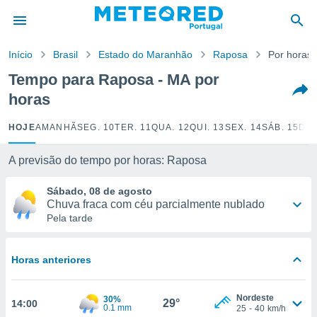
de
Início
Brasil
Estado do Maranhão
Raposa
Por horas
 da
empo.pt) foi
Tempo para Raposa - MA por
or
horas
is para
e as
 fornecidas
HOJE
AMANHÃ
SEG. 10
TER. 11
QUA. 12
QUI. 13
SEX. 14
SÁB. 15
DOM
 qualidade.
r a este
A previsão do tempo por horas: Raposa
s das
opções:
Sábado, 08 de agosto
Chuva fraca com céu parcialmente nublado
ookies e
Pela tarde
 forma
e digital
Horas anteriores
da,
m
 recolhidas
Nordeste
30%
29°
14:00
cookies ou
0.1 mm
25
-
40
km/h