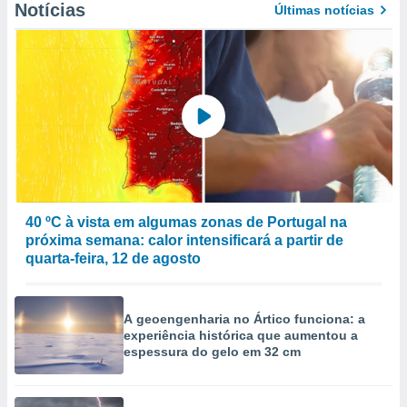
Notícias
Últimas notícias
to ou opor-
essamento
m qualquer
ando em “
 ou na
 Cookies
te.
 nossos
s o
40 ºC à vista em algumas zonas de Portugal na
o de
próxima semana: calor intensificará a partir de
quarta-feira, 12 de agosto
e/ou aceder
ões num
utilizar
A geoengenharia no Ártico funciona: a
ados para
experiência histórica que aumentou a
publicidade,
espessura do gelo em 32 cm
 para
a, utilizar