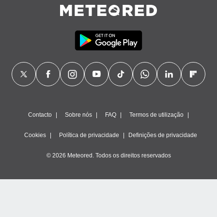
ão através
de
,
 e
dos,
publicidade
s, estudos
a e
mento de
Contacto
Sobre nós
FAQ
Termos de utilização
ossos 1199
eiros
Cookies
Política de privacidade
Definições de privacidade
© 2026 Meteored. Todos os direitos reservados