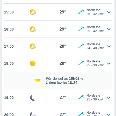
, permite-
Nordeste
ar a nossa
29°
15:00
26
-
42
km/h
ara
ACEITAR
 fornecer-
E
os de alta
Nordeste
CONTINUAR
29°
16:00
sem
25
-
42
km/h
sto.
CONFIGURAÇÕES
o botão
Nordeste
28°
17:00
24
-
40
km/h
ontinuar",
r ao
itando a
Nordeste
28°
18:00
de todos os
25
-
39
km/h
óprios ou
parceiros,
Pôr-do-sol às
18h02m
rmitem
Última luz às
18:24
lisar o
nto no
em como
Nordeste
27°
19:00
 um perfil
25
-
39
km/h
para lhe
licidade e
Nordeste
27°
20:00