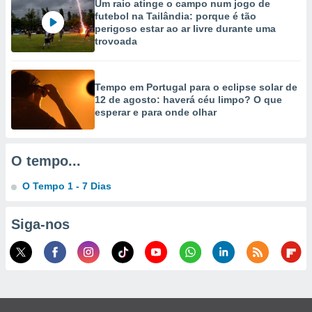
Um raio atinge o campo num jogo de
selecionar
futebol na Tailândia: porque é tão
perigoso estar ao ar livre durante uma
a, criar
trovoada
personalizar
tilizar
selecionar
Tempo em Portugal para o eclipse solar de
12 de agosto: haverá céu limpo? O que
dos, medir
esperar e para onde olhar
nho da
, medir o
o dos
O tempo...
r os
ravés de
O Tempo 1 - 7 Dias
s ou
s de dados
es fontes,
Siga-nos
 e melhorar
ilizar dados
ara
conteúdos.
ção