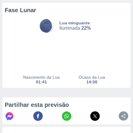
Fase Lunar
nto, nós e
Lua minguante
arceiros
Iluminada
22%
cookies,
ores únicos
ias
s para
 aceder e
dados
ais como a
 este sitio
eços IP e
Nascimento da Lua
Ocaso da Lua
ores de
01:41
14:00
possível
es possam
os seus
Partilhar esta previsão
oais com
nteresse
o qual se
ara tal,
 o seu