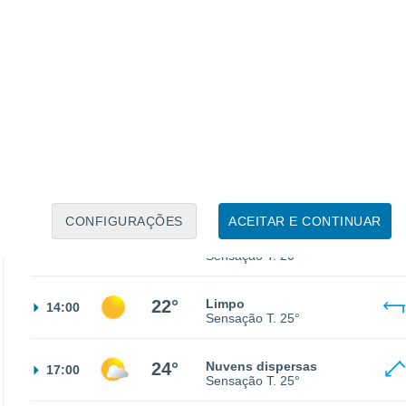
13°
Nuvens dispersas
02:00
Sensação T.
13°
11°
Céu limpo
05:00
Sensação T.
11°
13°
Nuvens dispersas
08:00
Sensação T.
13°
CONFIGURAÇÕES
ACEITAR E CONTINUAR
20°
Limpo
11:00
Sensação T.
20°
22°
Limpo
14:00
Sensação T.
25°
24°
Nuvens dispersas
17:00
Sensação T.
25°