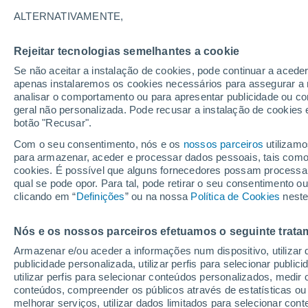
Gráfico do tempo por horas em P
ALTERNATIVAMENTE,
SÍMBOLO
TEMPERATURA
Rejeitar tecnologias semelhantes a cookie
Se não aceitar a instalação de cookies, pode continuar a acede
00
03
06
09
12
15
18
21
00
03
06
09
apenas instalaremos os cookies necessários para assegurar a 
analisar o comportamento ou para apresentar publicidade ou co
geral não personalizada. Pode recusar a instalação de cookies 
botão "Recusar".
Com o seu consentimento, nós e os
nossos parceiros
utilizamo
para armazenar, aceder e processar dados pessoais, tais como a
21°
cookies. É possível que alguns fornecedores possam processa
20°
20°
qual se pode opor. Para tal, pode retirar o seu consentimento 
19°
18°
18°
clicando em “
Definições
” ou na nossa
Política de Cookies
neste
17°
16°
16°
15°
14°
Nós e os nossos parceiros efetuamos o seguinte trata
Armazenar e/ou aceder a informações num dispositivo, utilizar da
publicidade personalizada, utilizar perfis para selecionar public
utilizar perfis para selecionar conteúdos personalizados, med
conteúdos, compreender os públicos através de estatísticas ou
melhorar serviços, utilizar dados limitados para selecionar cont