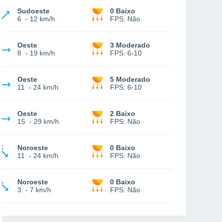
Sudoeste
0 Baixo
6
-
12 km/h
FPS:
Não
Oeste
3 Moderado
8
-
19 km/h
FPS:
6-10
Oeste
5 Moderado
11
-
24 km/h
FPS:
6-10
Oeste
2 Baixo
15
-
29 km/h
FPS:
Não
Noroeste
0 Baixo
11
-
24 km/h
FPS:
Não
Noroeste
0 Baixo
3
-
7 km/h
FPS:
Não