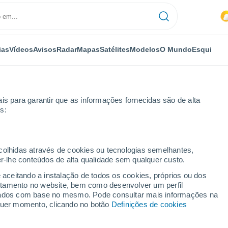
ias
Vídeos
Avisos
Radar
Mapas
Satélites
Modelos
O Mundo
Esqui
is para garantir que as informações fornecidas são de alta
s:
as
ecolhidas através de cookies ou tecnologias semelhantes,
er-lhe conteúdos de alta qualidade sem qualquer custo.
 por horas
e aceitando a instalação de todos os cookies, próprios ou dos
rtamento no website, bem como desenvolver um perfil
lizados com base no mesmo. Pode consultar mais informações na
lquer momento, clicando no botão
Definições de cookies