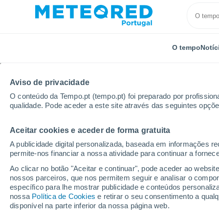
O tempo
Notíc
Aviso de privacidade
O conteúdo da Tempo.pt (tempo.pt) foi preparado por profissiona
qualidade. Pode aceder a este site através das seguintes opçõe
Aceitar cookies e aceder de forma gratuita
Início
Holanda
Overissel
Punthorst
Por hor
A publicidade digital personalizada, baseada em informações r
permite-nos financiar a nossa atividade para continuar a fornec
Tempo para Punthorst
Ao clicar no botão "Aceitar e continuar", pode aceder ao websit
nossos parceiros, que nos permitem seguir e analisar o compo
específico para lhe mostrar publicidade e conteúdos persona
O Tempo 1 - 7 Dias
Por horas
nossa
Política de Cookies
e retirar o seu consentimento a qua
disponível na parte inferior da nossa página web.