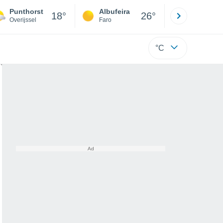
Punthorst
Albufeira
Lisboa
18°
26°
Overijssel
Faro
Lisboa
°C