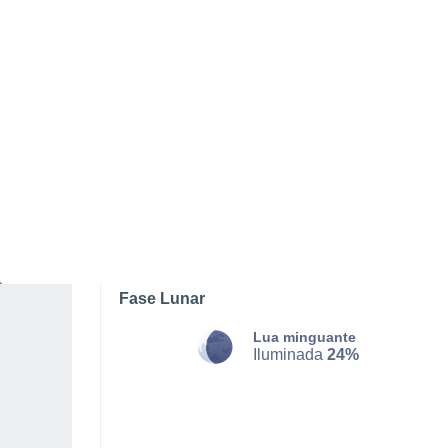
SÁBADO, 08 DE AGOSTO
O dia todo
Nuvens dispersas
Nascer do sol às
06h05m
Pôr-do-sol às
21h14m
Primeira luz às
05:24
Última luz às
21:54
Fase Lunar
Lua minguante
Iluminada
24%