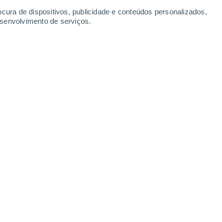
Sábado
8
ocura de dispositivos, publicidade e conteúdos personalizados,
esenvolvimento de serviços.
thorst
19°
Céu limpo
02:00
Sensação T.
19°
17°
Nuvens dispersas
05:00
Sensação T.
17°
18°
Parcialmente nublado
08:00
Sensação T.
18°
20°
Nuvens dispersas
11:00
Sensação T.
20°