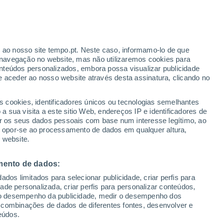
unthorst
VENTO
PRECIPITAÇÃO
r ao nosso site tempo.pt. Neste caso, informamo-lo de que
12
15
18
21
00
03
06
09
12
15
18
21
00
navegação no website, mas não utilizaremos cookies para
nteúdos personalizados, embora possa visualizar publicidade
e aceder ao nosso website através desta assinatura, clicando no
24°
s cookies, identificadores únicos ou tecnologias semelhantes
23°
22°
 sua visita a este sitio Web, endereços IP e identificadores de
r os seus dados pessoais com base num interesse legítimo, ao
20°
20°
ou opor-se ao processamento de dados em qualquer altura,
19°
19°
19°
18°
 website.
15°
mento de dados:
13°
13°
dos limitados para selecionar publicidade, criar perfis para
11°
idade personalizada, criar perfis para personalizar conteúdos,
ir o desempenho da publicidade, medir o desempenho dos
 combinações de dados de diferentes fontes, desenvolver e
0.4
0.3
0.2
eúdos.