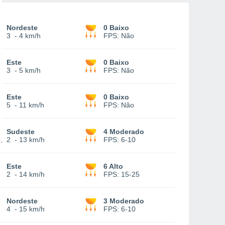
Nordeste
0 Baixo
3
-
4 km/h
FPS:
Não
Este
0 Baixo
3
-
5 km/h
FPS:
Não
Este
0 Baixo
5
-
11 km/h
FPS:
Não
Sudeste
4 Moderado
2
-
13 km/h
FPS:
6-10
Este
6 Alto
2
-
14 km/h
FPS:
15-25
Nordeste
3 Moderado
4
-
15 km/h
FPS:
6-10