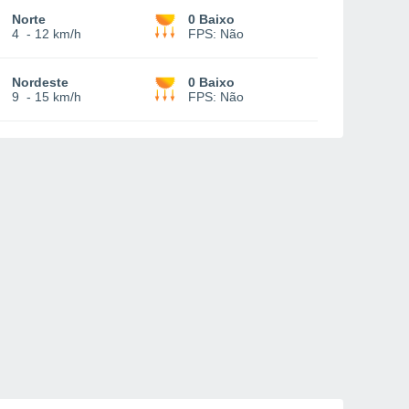
Norte
0 Baixo
4
-
12 km/h
FPS:
Não
Nordeste
0 Baixo
9
-
15 km/h
FPS:
Não