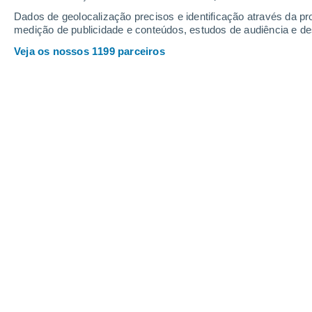
Quinta
6
Sexta
7
Dados de geolocalização precisos e identificação através da pr
medição de publicidade e conteúdos, estudos de audiência e d
Veja os nossos 1199 parceiros
A previsão do tempo por horas: Pun
QUINTA, 06 DE AGOSTO
O dia todo
Nuvens dispersas
Nascer do sol às
06h02m
Pôr-do-sol às
21h18m
Primeira luz às
05:21
Última luz às
21:59
Fase Lunar