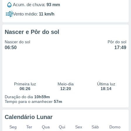
 para
Acum. de chuva:
93 mm
Vento médio:
11 km/h
a, utilizar
selecionar
Nascer e Pôr do sol
a, criar
personalizar
Nascer do sol
Pôr do sol
tilizar
06:50
17:49
selecionar
dos, medir
nho da
, medir o
o dos
Primeira luz
Meio-dia
Última luz
r os
06:26
12:20
18:14
ravés de
Duração do dia
10h59m
s ou
Tempo para o amanhecer
57m
s de dados
es fontes,
 e melhorar
Calendário Lunar
ilizar dados
ara
Seg
Ter
Qua
Qui
Sex
Sáb
Domo