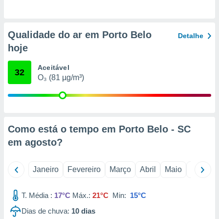
o qual se
ara tal,
 o seu
Qualidade do ar em Porto Belo
to ou opor-
Detalhe
essamento
hoje
m qualquer
ando em “
Aceitável
32
 ou na
O₃ (81 µg/m³)
 Cookies
te.
 nossos
Como está o tempo em Porto Belo - SC
s o
em
agosto
?
o de
Janeiro
Fevereiro
Março
Abril
Maio
Junho
e/ou aceder
ões num
T. Média :
17°C
Máx.:
21°C
Min:
15°C
utilizar
ados para
Dias de chuva:
10
dias
publicidade,