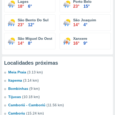
Lages
Porto Belo
18°
6°
23°
15°
São Bento Do Sul
São Joaquim
23°
12°
14°
4°
São Miguel Do Oeste
Xanxere
14°
8°
16°
9°
Localidades próximas
Meia Praia
(3.13 km)
Itapema
(3.14 km)
Bombinhas
(9 km)
Tijucas
(10.18 km)
Camboriú - Camboriú
(11.56 km)
Camboriu
(15.24 km)