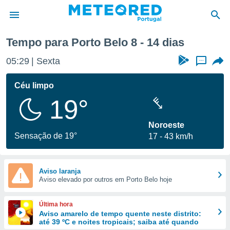
ima semana
Tempo para Porto Belo 8 - 14 dias
de
05:29
Sexta
...
 da
empo.pt) foi
Céu limpo
or
19°
is para
e as
 fornecidas
Noroeste
 qualidade.
Sensação de 19°
17
43 km/h
r a este
s das
opções:
Aviso laranja
Aviso elevado por outros em Porto Belo hoje
ookies e
 forma
Última hora
e digital
Aviso amarelo de tempo quente neste distrito:
até 39 ºC e noites tropicais; saiba até quando
da,