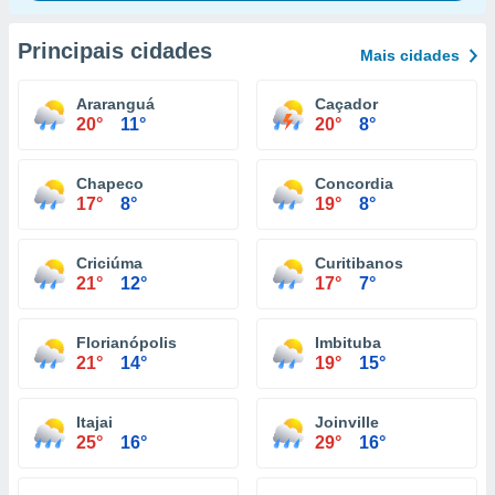
Principais cidades
Mais cidades
Araranguá
Caçador
20°
11°
20°
8°
Chapeco
Concordia
17°
8°
19°
8°
Criciúma
Curitibanos
21°
12°
17°
7°
Florianópolis
Imbituba
21°
14°
19°
15°
Itajai
Joinville
25°
16°
29°
16°