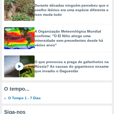
Durante décadas ninguém percebeu que o
ão através
coelho ibérico era uma espécie diferente e
de
isso muda tudo
,
 e
A Organização Meteorológica Mundial
dos,
confirma: "O El Niño atinge uma
publicidade
intensidade sem precedentes desde há
s, estudos
vários anos"
a e
mento de
O que provocou a praga de gafanhotos na
ossos 1199
Rússia? As causas do gigantesco enxame
eiros
que invadiu o Daguestão
O tempo...
O Tempo 1 - 7 Dias
Siga-nos