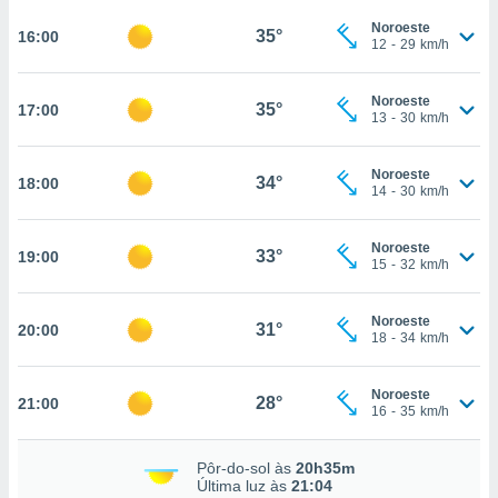
osso site
este caso,
Noroeste
35°
16:00
12
-
29
km/h
lo de que
talaremos
Noroeste
35°
17:00
s para
13
-
30
km/h
a navegação
, mas não
Noroeste
s cookies
34°
18:00
14
-
30
km/h
ar o
nto ou
ntar
Noroeste
33°
19:00
 ou
15
-
32
km/h
dos,
Noroeste
ssa
31°
20:00
18
-
34
km/h
ublicidade
ada. Pode
Noroeste
28°
21:00
nstalação de
16
-
35
km/h
ceder ao
ite através
Pôr-do-sol às
20h35m
atura,
Última luz às
21:04
 botão