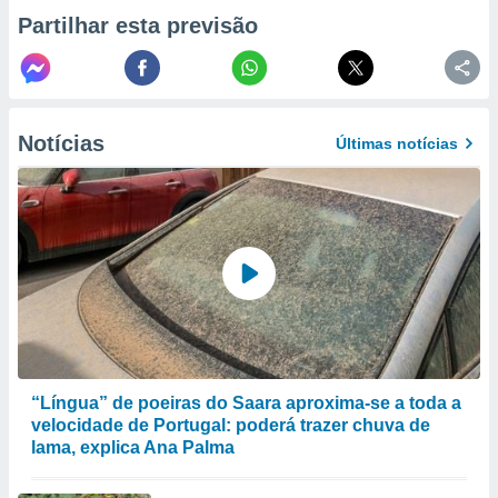
selecionar
Partilhar esta previsão
a, criar
personalizar
tilizar
selecionar
Notícias
Últimas notícias
dos, medir
nho da
, medir o
o dos
r os
ravés de
s ou
s de dados
es fontes,
 e melhorar
ilizar dados
“Língua” de poeiras do Saara aproxima-se a toda a
ara
velocidade de Portugal: poderá trazer chuva de
conteúdos.
lama, explica Ana Palma
ção