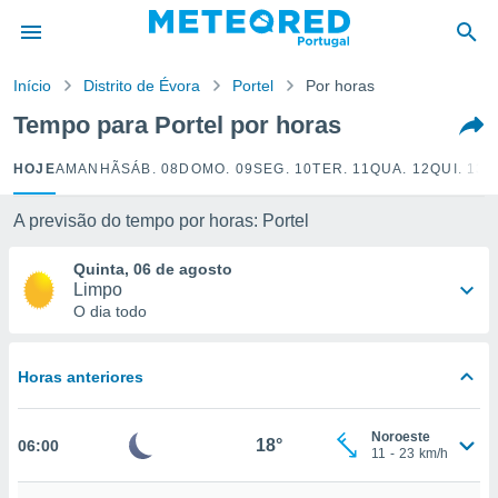
de
Início
Distrito de Évora
Portel
Por horas
 da
empo.pt) foi
Tempo para Portel por horas
or
is para
HOJE
AMANHÃ
SÁB. 08
DOMO. 09
SEG. 10
TER. 11
QUA. 12
QUI. 13
S
e as
 fornecidas
 qualidade.
A previsão do tempo por horas: Portel
r a este
s das
Quinta, 06 de agosto
opções:
Limpo
O dia todo
ookies e
 forma
Horas anteriores
e digital
da,
Noroeste
m
18°
06:00
11
-
23
km/h
 recolhidas
cookies ou