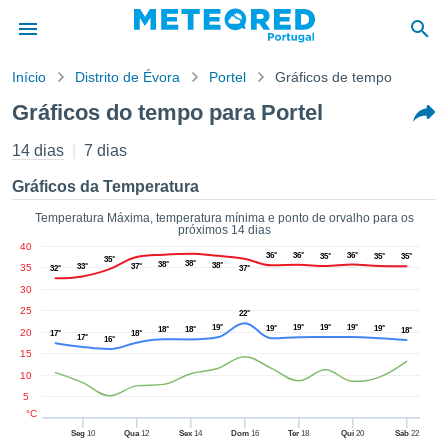
Início
Distrito de Évora
Portel
Gráficos de tempo
o de
Gráficos do tempo para Portel
cidade
eúdo da
14 dias
7 dias
empo.pt) foi
ado por
Gráficos da Temperatura
nais para
r que as
Temperatura Máxima, temperatura mínima e ponto de orvalho para os
próximos 14 dias
 fornecidas
40
 qualidade.
36°
36°
36°
35°
35°
35°
35°
38°
38°
38°
35
33°
37°
32°
37°
er a este
30
avés das
s opções:
25
22°
19°
19°
19°
19°
19°
19°
18°
18°
18°
20
17°
18°
17°
16°
cookies e
15
de forma
10
uita
5
ade digital
°C
lizada,
Seg
10
Qua
12
Sex
14
Dom
16
Ter
18
Qui
20
Sáb
22