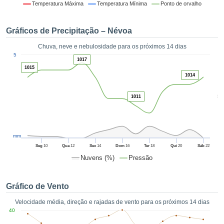
da em
Temperatura Máxima
Temperatura Mínima
Ponto de orvalho
 recolhidas
 cookies ou
Gráficos de Precipitação – Névoa
logias
s, permite-
Chuva, neve e nebulosidade para os próximos 14 dias
iar a nossa
1
5
de para
1017
ACEITAR
1015
a fornecer-
E
1014
dos de alta
CONTINUAR
ade sem
5
r custo.
1011
CONFIGURAÇÕES
 no botão
continuar",
eder ao
mm
ceitando a
Seg
10
Qua
12
Sex
14
Dom
16
Ter
18
Qui
20
Sáb
22
de todos os
Nuvens (%)
Pressão
róprios ou
 parceiros,
permitem
Gráfico de Vento
analisar o
mento no
Velocidade média, direção e rajadas de vento para os próximos 14 dias
 bem como
40
r um perfil