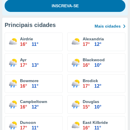
Principais cidades
Mais cidades
Airdrie
Alexandria
16°
11°
17°
12°
Ayr
Blackwood
17°
13°
16°
10°
Bowmore
Brodick
16°
11°
17°
12°
Campbeltown
Douglas
16°
12°
15°
10°
Dunoon
East Kilbride
17°
11°
16°
11°