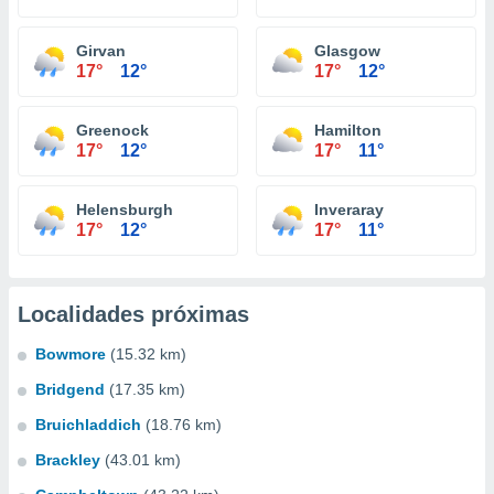
Girvan
Glasgow
17°
12°
17°
12°
Greenock
Hamilton
17°
12°
17°
11°
Helensburgh
Inveraray
17°
12°
17°
11°
Localidades próximas
Bowmore
(15.32 km)
Bridgend
(17.35 km)
Bruichladdich
(18.76 km)
Brackley
(43.01 km)