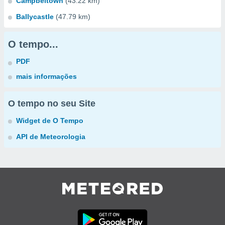
Campbeltown
(43.22 km)
Ballycastle
(47.79 km)
O tempo...
PDF
mais informações
O tempo no seu Site
Widget de O Tempo
API de Meteorologia