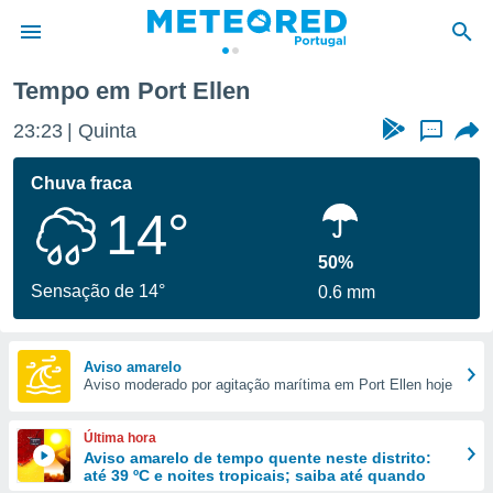
Tempo em Port Ellen
de
23:23
Quinta
...
 da
empo.pt) foi
Chuva fraca
or
14°
is para
e as
 fornecidas
50%
 qualidade.
Sensação de 14°
0.6 mm
r a este
s das
opções:
Aviso amarelo
Aviso moderado por agitação marítima em Port Ellen hoje
ookies e
 forma
Última hora
e digital
Aviso amarelo de tempo quente neste distrito:
até 39 ºC e noites tropicais; saiba até quando
da,