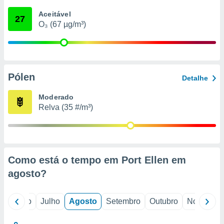
conteúdos.
Aceitável
27
O₃ (67 µg/m³)
ção
ão através
de
,
 e
Pólen
Detalhe
dos,
Moderado
publicidade
Relva (35 #/m³)
s, estudos
a e
mento de
ossos 1199
Como está o tempo em Port Ellen em
eiros
agosto
?
o
Junho
Julho
Agosto
Setembro
Outubro
Novembro