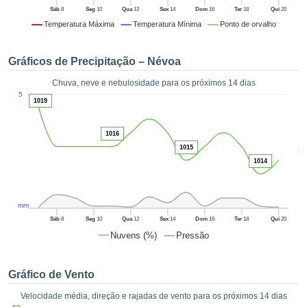
da em
Sáb
8
Seg
10
Qua
12
Sex
14
Dom
16
Ter
18
Qui
20
 recolhidas
Temperatura Máxima
Temperatura Mínima
Ponto de orvalho
 cookies ou
logias
s, permite-
Gráficos de Precipitação – Névoa
iar a nossa
de para
Chuva, neve e nebulosidade para os próximos 14 dias
ACEITAR
1
a fornecer-
5
E
1019
dos de alta
CONTINUAR
ade sem
r custo.
1016
CONFIGURAÇÕES
1015
5
 no botão
1014
continuar",
eder ao
ceitando a
mm
de todos os
róprios ou
Sáb
8
Seg
10
Qua
12
Sex
14
Dom
16
Ter
18
Qui
20
 parceiros,
Nuvens (%)
Pressão
permitem
analisar o
mento no
Gráfico de Vento
 bem como
Velocidade média, direção e rajadas de vento para os próximos 14 dias
r um perfil