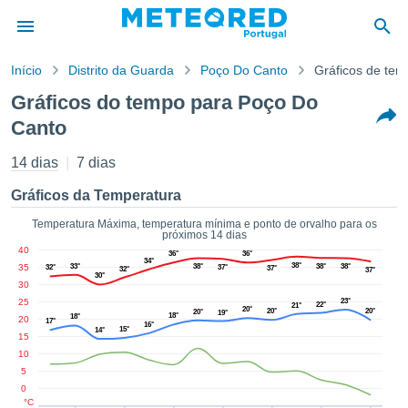
Início
Distrito da Guarda
Poço Do Canto
Gráficos de te
o de
Gráficos do tempo para Poço Do
cidade
Canto
eúdo da
empo.pt) foi
14 dias
7 dias
ado por
nais para
Gráficos da Temperatura
r que as
 fornecidas
Temperatura Máxima, temperatura mínima e ponto de orvalho para os
 qualidade.
próximos 14 dias
er a este
40
36°
36°
34°
avés das
38°
35
33°
38°
38°
38°
32°
37°
37°
32°
37°
30°
s opções:
30
25
23°
22°
21°
20°
20°
20°
20°
19°
18°
cookies e
18°
20
17°
16°
15°
14°
de forma
15
uita
10
5
ade digital
0
lizada,
°C