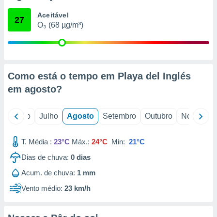
conteúdos.
Aceitável
27
O₃ (68 µg/m³)
ção
ão através
de
,
 e
Como está o tempo em Playa del Inglés
em
agosto
?
dos,
publicidade
s, estudos
o
Junho
Julho
Agosto
Setembro
Outubro
Novembro
a e
mento de
T. Média :
23°C
Máx.:
24°C
Min:
21°C
ossos 1199
Dias de chuva:
0
dias
eiros
Acum. de chuva:
1 mm
Vento médio:
23 km/h