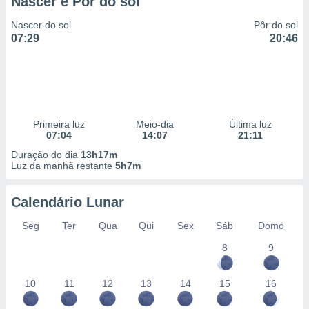
Nascer e Pôr do sol
Nascer do sol
Pôr do sol
07:29
20:46
Primeira luz
Meio-dia
Última luz
07:04
14:07
21:11
Duração do dia
13h17m
Luz da manhã restante
5h7m
Calendário Lunar
Seg
Ter
Qua
Qui
Sex
Sáb
Domo
8
9
10
11
12
13
14
15
16