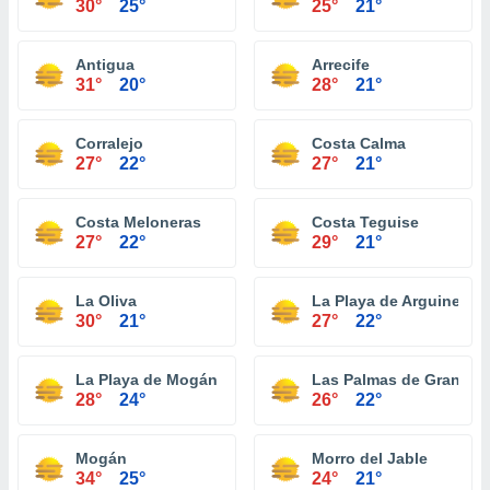
30°
25°
25°
21°
Antigua
Arrecife
31°
20°
28°
21°
Corralejo
Costa Calma
27°
22°
27°
21°
Costa Meloneras
Costa Teguise
27°
22°
29°
21°
La Oliva
La Playa de Arguineguí
30°
21°
27°
22°
La Playa de Mogán
Las Palmas de Gran Can
28°
24°
26°
22°
Mogán
Morro del Jable
34°
25°
24°
21°