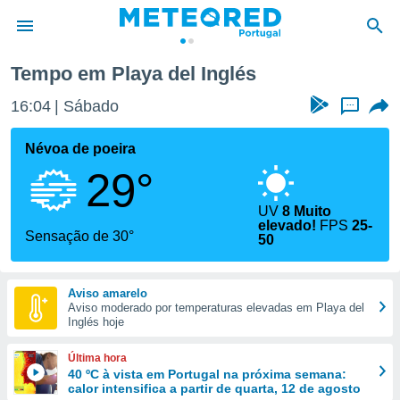
a del Inglés
Tempo em Playa del Inglés
de
16:04
Sábado
...
 da
empo.pt) foi
Névoa de poeira
or
29°
is para
e as
 fornecidas
UV
8 Muito
elevado!
FPS
25-
 qualidade.
Sensação de 30°
50
r a este
s das
opções:
Aviso amarelo
Aviso moderado por temperaturas elevadas em Playa del
ookies e
Inglés hoje
 forma
Última hora
e digital
40 ºC à vista em Portugal na próxima semana:
da,
calor intensifica a partir de quarta, 12 de agosto