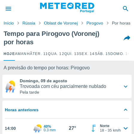
de
Início
Rússia
Oblast de Voronej
Pirogovo
Por horas
 da
empo.pt) foi
Tempo para Pirogovo (Voronej)
or
por horas
is para
e as
 fornecidas
HOJE
AMANHÃ
TER. 11
QUA. 12
QUI. 13
SEX. 14
SÁB. 15
DOMO. 16
S
 qualidade.
r a este
A previsão do tempo por horas: Pirogovo
s das
opções:
Domingo, 09 de agosto
Trovoada com céu parcialmente nublado
ookies e
Pela tarde
 forma
e digital
Horas anteriores
da,
m
 recolhidas
Norte
40%
27°
14:00
cookies ou
0.3 mm
18
-
35
km/h