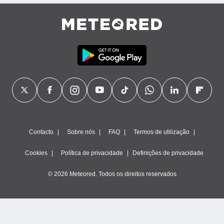
ão através
de
,
 e
dos,
publicidade
s, estudos
a e
mento de
ossos 1199
Contacto
Sobre nós
FAQ
Termos de utilização
eiros
Cookies
Política de privacidade
Definições de privacidade
© 2026 Meteored. Todos os direitos reservados