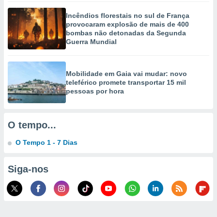
selecionar
Incêndios florestais no sul de França
provocaram explosão de mais de 400
a, criar
bombas não detonadas da Segunda
personalizar
Guerra Mundial
tilizar
selecionar
dos, medir
Mobilidade em Gaia vai mudar: novo
nho da
teleférico promete transportar 15 mil
, medir o
pessoas por hora
o dos
r os
O tempo...
ravés de
s ou
O Tempo 1 - 7 Dias
s de dados
es fontes,
 e melhorar
Siga-nos
ilizar dados
ara
conteúdos.
ção