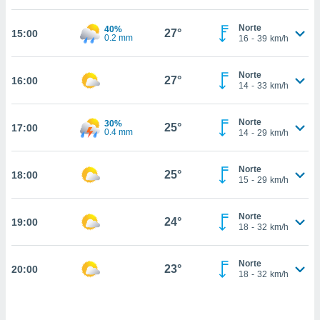
, permite-
Norte
40%
ar a nossa
27°
15:00
0.2 mm
16
-
39
km/h
ara
ACEITAR
 fornecer-
E
os de alta
Norte
CONTINUAR
27°
16:00
sem
14
-
33
km/h
sto.
CONFIGURAÇÕES
o botão
Norte
30%
25°
17:00
0.4 mm
14
-
29
km/h
ontinuar",
r ao
itando a
Norte
25°
18:00
de todos os
15
-
29
km/h
óprios ou
parceiros,
rmitem
Norte
24°
19:00
18
-
32
km/h
lisar o
nto no
em como
Norte
23°
20:00
 um perfil
18
-
32
km/h
para lhe
licidade e