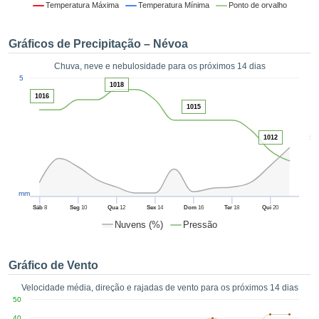
da em
Temperatura Máxima
Temperatura Mínima
Ponto de orvalho
 recolhidas
 cookies ou
Gráficos de Precipitação – Névoa
logias
s, permite-
Chuva, neve e nebulosidade para os próximos 14 dias
iar a nossa
1
5
de para
1018
ACEITAR
1016
a fornecer-
E
1015
dos de alta
CONTINUAR
ade sem
5
r custo.
1012
CONFIGURAÇÕES
 no botão
continuar",
eder ao
mm
ceitando a
Sáb
8
Seg
10
Qua
12
Sex
14
Dom
16
Ter
18
Qui
20
de todos os
Nuvens (%)
Pressão
róprios ou
 parceiros,
permitem
Gráfico de Vento
analisar o
mento no
Velocidade média, direção e rajadas de vento para os próximos 14 dias
 bem como
50
r um perfil
40