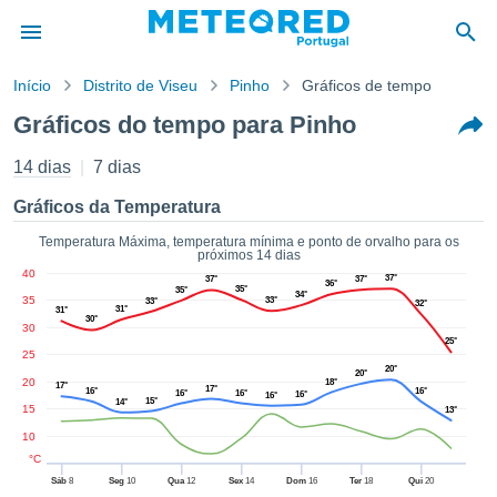
Início
Distrito de Viseu
Pinho
Gráficos de tempo
o de
Gráficos do tempo para Pinho
cidade
eúdo da
14 dias
7 dias
empo.pt) foi
ado por
Gráficos da Temperatura
nais para
r que as
Temperatura Máxima, temperatura mínima e ponto de orvalho para os
próximos 14 dias
 fornecidas
40
37°
 qualidade.
37°
37°
36°
35°
35°
34°
35
er a este
33°
33°
32°
31°
31°
30°
avés das
30
25°
s opções:
25
20°
20°
20
18°
cookies e
17°
17°
16°
16°
16°
16°
16°
16°
15°
14°
de forma
15
13°
uita
10
ade digital
°C
lizada,
Sáb
8
Seg
10
Qua
12
Sex
14
Dom
16
Ter
18
Qui
20