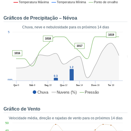
da em
Temperatura Máxima
Temperatura Mínima
Ponto de orvalho
 recolhidas
 cookies ou
Gráficos de Precipitação – Névoa
logias
s, permite-
Chuva, neve e nebulosidade para os próximos 14 dias
iar a nossa
1
5
de para
1019
ACEITAR
1018
a fornecer-
E
dos de alta
1017
CONTINUAR
ade sem
1016
5
r custo.
CONFIGURAÇÕES
 no botão
1.2
continuar",
0.3
eder ao
mm
ceitando a
Qui
6
Sáb
8
Seg
10
Qua
12
Sex
14
Dom
16
Ter
18
de todos os
Chuva
Nuvens (%)
Pressão
róprios ou
 parceiros,
permitem
Gráfico de Vento
analisar o
mento no
Velocidade média, direção e rajadas de vento para os próximos 14 dias
 bem como
50
r um perfil
40