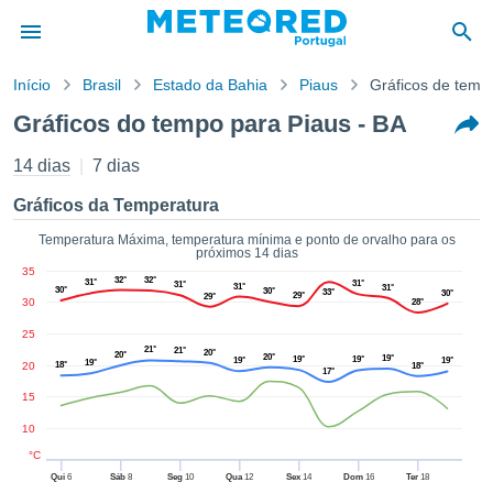
Início
Brasil
Estado da Bahia
Piaus
Gráficos de temp
o de
Gráficos do tempo para Piaus - BA
cidade
eúdo da
14 dias
7 dias
empo.pt) foi
ado por
Gráficos da Temperatura
nais para
r que as
Temperatura Máxima, temperatura mínima e ponto de orvalho para os
próximos 14 dias
 fornecidas
35
 qualidade.
32°
32°
31°
31°
31°
31°
31°
30°
30°
33°
30°
29°
29°
er a este
30
28°
avés das
25
s opções:
21°
21°
20°
20°
20°
19°
19°
19°
19°
19°
19°
20
18°
18°
17°
cookies e
15
de forma
uita
10
ade digital
°C
lizada,
Qui
6
Sáb
8
Seg
10
Qua
12
Sex
14
Dom
16
Ter
18