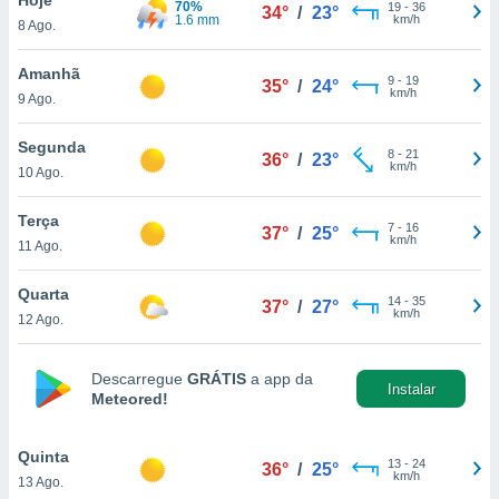
70%
para lhe
19
-
36
34°
/
23°
1.6 mm
km/h
8 Ago.
licidade e
ados com
Amanhã
9
-
19
35°
/
24°
esmo. Pode
km/h
9 Ago.
ais
s na nossa
Segunda
8
-
21
 Cookies
e
36°
/
23°
km/h
10 Ago.
u
nto a
omento,
Terça
7
-
16
37°
/
25°
 botão
km/h
11 Ago.
de cookies
na parte
Quarta
14
-
35
nossa
37°
/
27°
km/h
12 Ago.
.
IVAMENTE,
Descarregue
GRÁTIS
a app da
Instalar
Meteored!
as
tes a
Quinta
13
-
24
36°
/
25°
km/h
13 Ago.