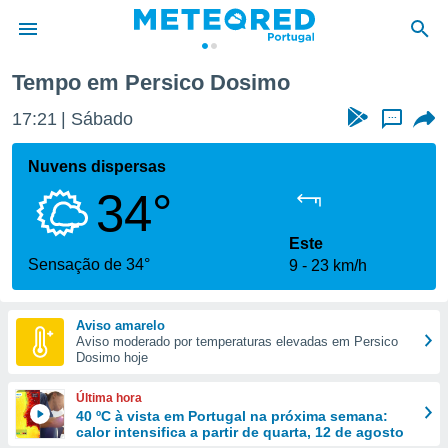
Tempo em Persico Dosimo
de
17:21
Sábado
...
 da
empo.pt) foi
Nuvens dispersas
or
34°
is para
e as
 fornecidas
Este
 qualidade.
Sensação de 34°
9
23 km/h
r a este
s das
opções:
Aviso amarelo
Aviso moderado por temperaturas elevadas em Persico
ookies e
Dosimo hoje
 forma
Última hora
e digital
40 ºC à vista em Portugal na próxima semana:
calor intensifica a partir de quarta, 12 de agosto
da,