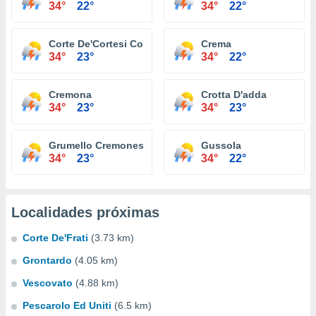
34°
22°
34°
22°
Corte De'Cortesi Con Cignone
Crema
34°
23°
34°
22°
Cremona
Crotta D'adda
34°
23°
34°
23°
Grumello Cremonese Ed Uniti
Gussola
34°
23°
34°
22°
Localidades próximas
Corte De'Frati
(3.73 km)
Grontardo
(4.05 km)
Vescovato
(4.88 km)
Pescarolo Ed Uniti
(6.5 km)