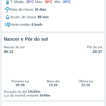
T. Média :
25°C
Máx.:
30°C
Min:
20°C
Dias de chuva:
10
dias
Acum. de chuva:
89 mm
Vento médio:
6 km/h
Nascer e Pôr do sol
Nascer do sol
Pôr do sol
06:12
20:37
Primeira luz
Meio-dia
Última luz
05:39
13:25
21:10
Duração do dia
14h25m
Luz da manhã restante
3h49m