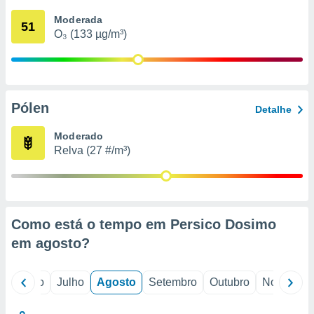
conteúdos.
Moderada
51
O₃ (133 µg/m³)
ção
ão através
de
,
 e
Pólen
Detalhe
dos,
Moderado
publicidade
Relva (27 #/m³)
s, estudos
a e
mento de
ossos 1199
Como está o tempo em Persico Dosimo
eiros
em
agosto
?
o
Junho
Julho
Agosto
Setembro
Outubro
Novembro