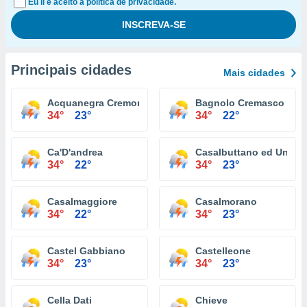
Eu li e aceito a política de privacidade.
Principais cidades
Mais cidades
Acquanegra Cremonese
Bagnolo Cremasco
34°
23°
34°
22°
Ca'D'andrea
Casalbuttano ed Uniti
34°
22°
34°
23°
Casalmaggiore
Casalmorano
34°
22°
34°
23°
Castel Gabbiano
Castelleone
34°
23°
34°
23°
Cella Dati
Chieve